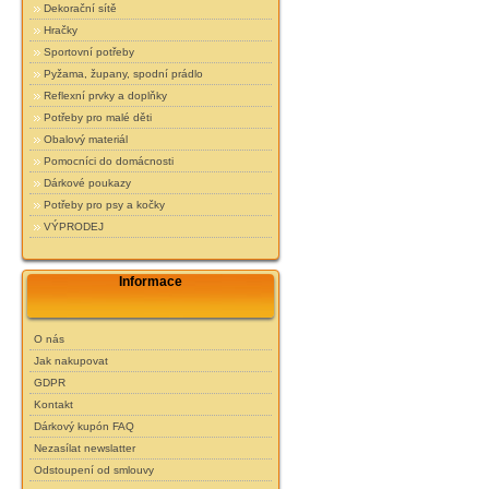
Dekorační sítě
Hračky
Sportovní potřeby
Pyžama, župany, spodní prádlo
Reflexní prvky a doplňky
Potřeby pro malé děti
Obalový materiál
Pomocníci do domácnosti
Dárkové poukazy
Potřeby pro psy a kočky
VÝPRODEJ
Informace
O nás
Jak nakupovat
GDPR
Kontakt
Dárkový kupón FAQ
Nezasílat newslatter
Odstoupení od smlouvy