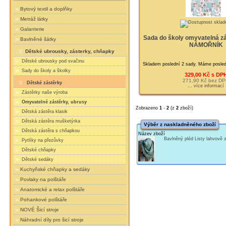
Bytový textil a doplňky
Metráž látky
Galanterie
Sada do školy omyvatelná zá
Bavlněné šátky
NÁMOŘNÍK
Dětské ubrousky, zásterky, chňapky
Dětské ubrousky pod svačinu
Skladem poslední 2 sady. Máme posledn
Sady do školy a školky
329,00 Kč s DP
271,90 Kč bez D
Dětské zástěrky
... více informací
Zástěrky naše výroba
Omyvatelné zástěrky, ubrusy
Zobrazeno
1
-
2
(z
2
zboží)
Dětská zástěra klasik
Dětská zástěra mušketýrka
Výběr z naskladněného zboží
Dětská zástěra s chňapkou
Název zboží
Bavlněný pléd Listy lahvově
Pytlíky na přezůvky
Dětské chňapky
Dětské sedáky
Kuchyňské chňapky a sedáky
Povlaky na polštáře
Anatomické a relax polštáře
Pohankové polštáře
NOVÉ Šicí stroje
Náhradní díly pro šicí stroje