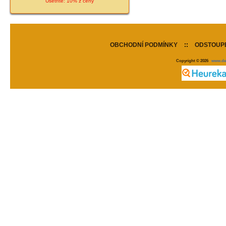
Ušetříte: 10% z ceny
OBCHODNÍ PODMÍNKY
::
ODSTOUPE
Copyright © 2026
www.de