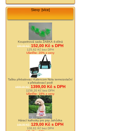
Slevy [více]
Koupelnová sada ŽABKA 4-dílná
152,00 Kč s DPH
190,00 Kč
125,62 Kč bez DPH
Ušetříte: 20% z ceny
Taška přebalovací Kalencom Nola termoizolační
s přebalovací podl
1399,00 Kč s DPH
1699,00 Kč
1156,20 Kč bez DPH
Ušetříte: 18% z ceny
Hárací kalhotky pro psy Jahůdka
129,00 Kč s DPH
144,00 Kč
106,61 Kč bez DPH