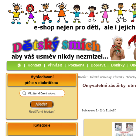
🏠︎
|
Kontakt
|
Přihlásit
|
Pokladna
|
Doprava
|
Dobírky
|
Ob
Vyhledávaní
Domů
::
Dětské ubrousky, zásterky, chňapk
pište s diakritikou
Omyvatelné zástěrky, ubr
Zobrazeno
1
-
2
(z
2
zboží)
Rozšířené hledání
Kategorie