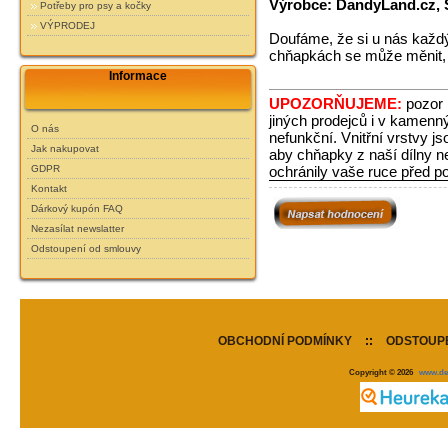
Výrobce: DandyLand.cz, S
Potřeby pro psy a kočky
VÝPRODEJ
Doufáme, že si u nás každý
chňapkách se může měnit, v z
Informace
UPOZORŇUJEME:
pozor 
jiných prodejců i v kamenn
O nás
nefunkční. Vnitřní vrstvy j
Jak nakupovat
aby chňapky z naší dílny ne
GDPR
ochránily vaše ruce před p
Kontakt
Dárkový kupón FAQ
Nezasílat newslatter
Odstoupení od smlouvy
OBCHODNÍ PODMÍNKY
::
ODSTOUPE
Copyright © 2026
www.de