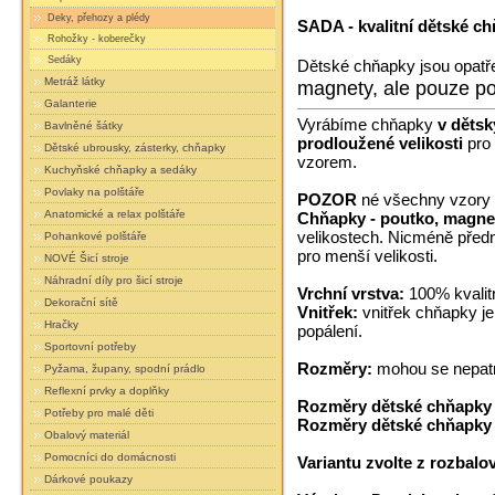
Deky, přehozy a plédy
SADA - kvalitní dětské c
Rohožky - koberečky
Sedáky
Dětské chňapky jsou opat
Metráž látky
magnety, ale pouze p
Galanterie
Vyrábíme chňapky
v dětsk
Bavlněné šátky
prodloužené velikosti
pro
Dětské ubrousky, zásterky, chňapky
vzorem.
Kuchyňské chňapky a sedáky
Povlaky na polštáře
POZOR
né všechny vzory 
Anatomické a relax polštáře
Chňapky - poutko, magn
velikostech. Nicméně předno
Pohankové polštáře
pro menší velikosti.
NOVÉ Šicí stroje
Náhradní díly pro šicí stroje
Vrchní vrstva:
100% kvalit
Dekorační sítě
Vnitřek:
vnitřek chňapky je 
Hračky
popálení.
Sportovní potřeby
Rozměry:
mohou se nepatrn
Pyžama, župany, spodní prádlo
Reflexní prvky a doplňky
Rozměry dětské chňapky 
Potřeby pro malé děti
Rozměry dětské chňapky 
Obalový materiál
Pomocníci do domácnosti
Variantu zvolte z rozbalo
Dárkové poukazy