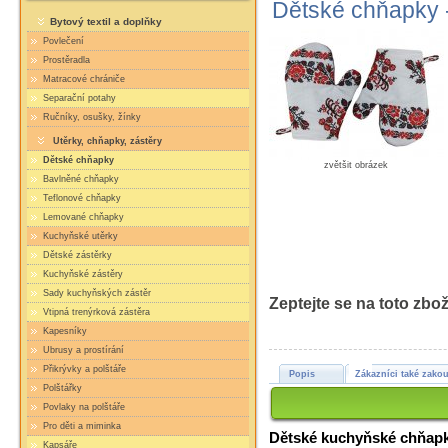
Dětské chňapky -
Bytový textil a doplňky
Povlečení
Prostěradla
Matracové chrániče
Separační potahy
Ručníky, osušky, žínky
Utěrky, chňapky, zástěry
Dětské chňapky
zvětšit obrázek
Bavlněné chňapky
Teflonové chňapky
Lemované chňapky
Kuchyňské utěrky
Dětské zástěrky
Kuchyňské zástěry
Sady kuchyňských zástěr
Zeptejte se na toto zbož
Vtipná trenýrková zástěra
Kapesníky
Ubrusy a prostírání
Přikrývky a polštáře
Popis
Zákazníci také zakou
Polštářky
Povlaky na polštáře
Pro děti a miminka
Dětské kuchyňské chňapky
Kapsáře