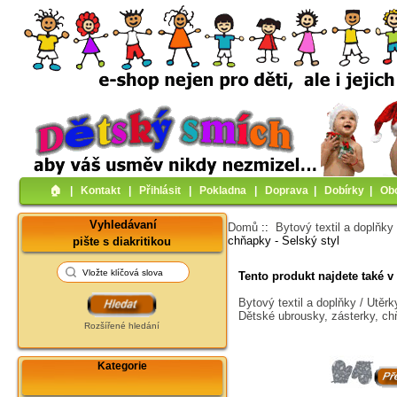
🏠︎
|
Kontakt
|
Přihlásit
|
Pokladna
|
Doprava
|
Dobírky
|
Ob
Vyhledávaní
Domů
::
Bytový textil a doplňky
chňapky - Selský styl
pište s diakritikou
Tento produkt najdete také v 
Bytový textil a doplňky / Utěr
Dětské ubrousky, zásterky, c
Rozšířené hledání
Kategorie