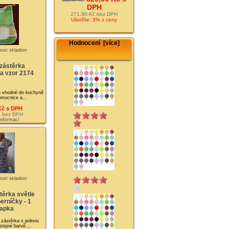
DPH
271,90 Kč bez DPH
Ušetříte: 3% z ceny
Hodnocení [více]
zástěrka
a vzor 2174
n vhodné do kuchyně
mocnice a...
Kč s DPH
č bez DPH
 informací
těrka světle
erníčky - 1
apka
zástěrka s jednou
tejné barvě....