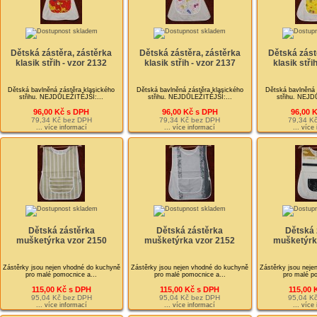
Dětská zástěra, zástěrka
Dětská zástěra, zástěrka
Dětská zást
klasik střih - vzor 2132
klasik střih - vzor 2137
klasik stři
Dětská bavlněná zástěra klasického
Dětská bavlněná zástěra klasického
Dětská bavlněná 
střihu. NEJDŮLEŽITĚJŠÍ:...
střihu. NEJDŮLEŽITĚJŠÍ:...
střihu. NEJD
96,00 Kč s DPH
96,00 Kč s DPH
96,00 
79,34 Kč bez DPH
79,34 Kč bez DPH
79,34 K
... více informací
... více informací
... více
Dětská zástěrka
Dětská zástěrka
Dětská 
mušketýrka vzor 2150
mušketýrka vzor 2152
mušketýrk
Zástěrky jsou nejen vhodné do kuchyně
Zástěrky jsou nejen vhodné do kuchyně
Zástěrky jsou neje
pro malé pomocnice a...
pro malé pomocnice a...
pro malé po
115,00 Kč s DPH
115,00 Kč s DPH
115,00 
95,04 Kč bez DPH
95,04 Kč bez DPH
95,04 K
... více informací
... více informací
... více