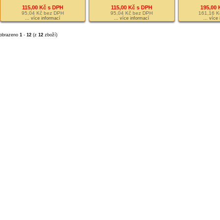
115,00 Kč s DPH
115,00 Kč s DPH
195,00 
95,04 Kč bez DPH
95,04 Kč bez DPH
161,16 K
... více informací
... více informací
... více
obrazeno
1
-
12
(z
12
zboží)