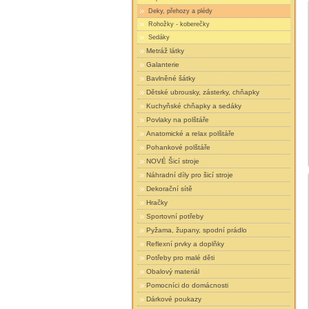
Deky, přehozy a plédy
Rohožky - koberečky
Sedáky
Metráž látky
Galanterie
Bavlněné šátky
Dětské ubrousky, zásterky, chňapky
Kuchyňské chňapky a sedáky
Povlaky na polštáře
Anatomické a relax polštáře
Pohankové polštáře
NOVÉ Šicí stroje
Náhradní díly pro šicí stroje
Dekorační sítě
Hračky
Sportovní potřeby
Pyžama, župany, spodní prádlo
Reflexní prvky a doplňky
Potřeby pro malé děti
Obalový materiál
Pomocníci do domácnosti
Dárkové poukazy