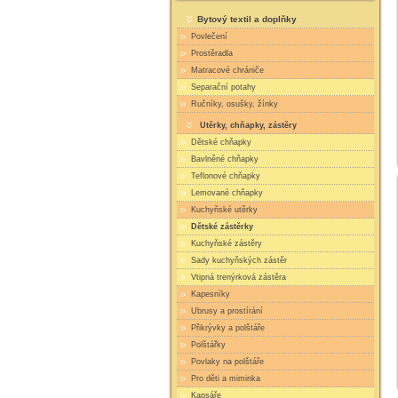
Bytový textil a doplňky
Povlečení
Prostěradla
Matracové chrániče
Separační potahy
Ručníky, osušky, žínky
Utěrky, chňapky, zástěry
Dětské chňapky
Bavlněné chňapky
Teflonové chňapky
Lemované chňapky
Kuchyňské utěrky
Dětské zástěrky
Kuchyňské zástěry
Sady kuchyňských zástěr
Vtipná trenýrková zástěra
Kapesníky
Ubrusy a prostírání
Přikrývky a polštáře
Polštářky
Povlaky na polštáře
Pro děti a miminka
Kapsáře