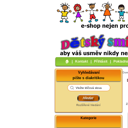
🏠︎
|
Kontakt
|
Přihlásit
|
Pokladn
Vyhledávaní
Do
pište s diakritikou
Z
Rozšířené hledání
Kategorie