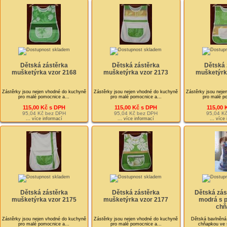
Dětská zástěrka
Dětská zástěrka
Dětská 
mušketýrka vzor 2168
mušketýrka vzor 2173
mušketýrk
Zástěrky jsou nejen vhodné do kuchyně
Zástěrky jsou nejen vhodné do kuchyně
Zástěrky jsou neje
pro malé pomocnice a...
pro malé pomocnice a...
pro malé po
115,00 Kč s DPH
115,00 Kč s DPH
115,00 
95,04 Kč bez DPH
95,04 Kč bez DPH
95,04 K
... více informací
... více informací
... více
Dětská zástěrka
Dětská zástěrka
Dětská zás
mušketýrka vzor 2175
mušketýrka vzor 2177
modrá s p
chň
Zástěrky jsou nejen vhodné do kuchyně
Zástěrky jsou nejen vhodné do kuchyně
Dětská bavlněná 
pro malé pomocnice a...
pro malé pomocnice a...
chňapkou ve s