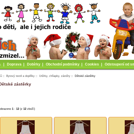
a
|
Doprava
|
Dobírky
|
Obchodní podmínky
|
Cookies
|
Odstoupení od s
mů
::
Bytový textil a doplňky
::
Utěrky, chňapky, zástěry
:: Dětské zástěrky
Dětské zástěrky
obrazeno
1
-
12
(z
12
zboží)