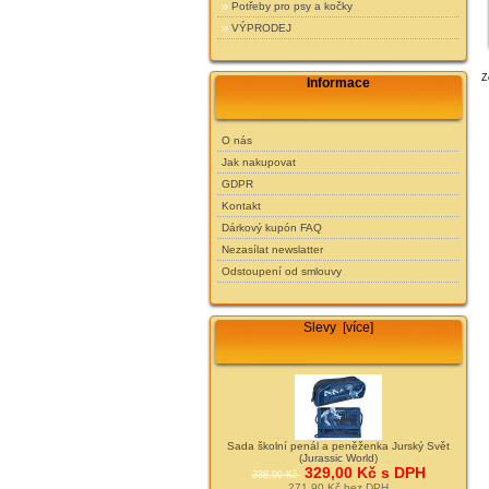
Potřeby pro psy a kočky
VÝPRODEJ
Z
Informace
O nás
Jak nakupovat
GDPR
Kontakt
Dárkový kupón FAQ
Nezasílat newslatter
Odstoupení od smlouvy
Slevy [více]
Sada školní penál a peněženka Jurský Svět
(Jurassic World)
329,00 Kč s DPH
338,00 Kč
271,90 Kč bez DPH