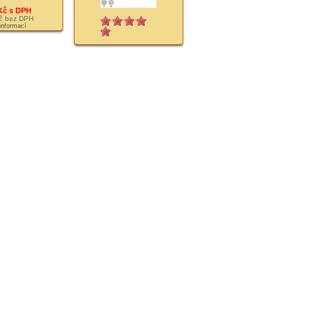
Kč s DPH
č bez DPH
 informací