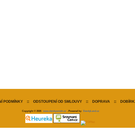
Í PODMÍNKY
::
ODSTOUPENÍ OD SMLOUVY
::
DOPRAVA
::
DOBÍRK
Copyright © 2026
www.detskysmich.cz
. Powered by
DandyLand.cz