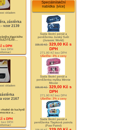
Speciální/akční
nabídka [více]
ěra, zástěrka
h - vzor 2139
Sada školní penál a
zástěra klasického
peněženka Jurský Svět
ŮLEŽITĚJŠÍ:...
(Jurassic World)
329,00 Kč s
338,00 Kč
Kč s DPH
DPH
č bez DPH
 informací
271,90 Kč bez DPH
Ušetříte: 3% z ceny
Sada školní penál a
peněženka myška Minnie
Mouse
329,00 Kč s
338,00 Kč
DPH
zástěrka
271,90 Kč bez DPH
a vzor 2167
Ušetříte: 3% z ceny
n vhodné do kuchyně
mocnice a...
Kč s DPH
Sada školní penál a
č bez DPH
peněženka Tlapková patrola
 informací
(Paw Patrol)
329,00 Kč s
338,00 Kč