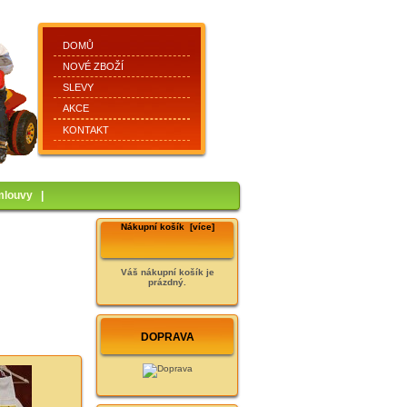
DOMŮ
NOVÉ ZBOŽÍ
SLEVY
AKCE
KONTAKT
mlouvy
|
Nákupní košík [více]
Váš nákupní košík je
prázdný.
DOPRAVA