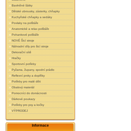
Bavlněné šátky
Dětské ubrousky, zásterky, chňapky
Kuchyňské chňapky a sedáky
Povlaky na polštáře
Anatomické a relax polštáře
Pohankové polštáře
NOVÉ Šicí stroje
Náhradní díly pro šicí stroje
Dekorační sítě
Hračky
Sportovní potřeby
Pyžama, župany, spodní prádlo
Reflexní prvky a doplňky
Potřeby pro malé děti
Obalový materiál
Pomocníci do domácnosti
Dárkové poukazy
Potřeby pro psy a kočky
VÝPRODEJ
Informace