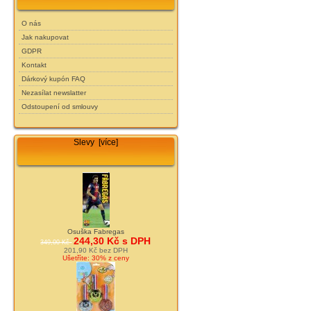
O nás
Jak nakupovat
GDPR
Kontakt
Dárkový kupón FAQ
Nezasílat newslatter
Odstoupení od smlouvy
Slevy [více]
Osuška Fabregas
244,30 Kč s DPH
349,00 Kč
201,90 Kč bez DPH
Ušetříte: 30% z ceny