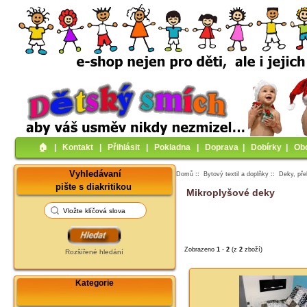
🏠︎
|
Kontakt
|
Přihlásit
|
Pokladna
|
Doprava
|
Dobírky
|
Ob
Vyhledávaní
Domů
::
Bytový textil a doplňky
::
Deky, pře
pište s diakritikou
Mikroplyšové deky
Zobrazeno
1
-
2
(z
2
zboží)
Rozšířené hledání
Kategorie