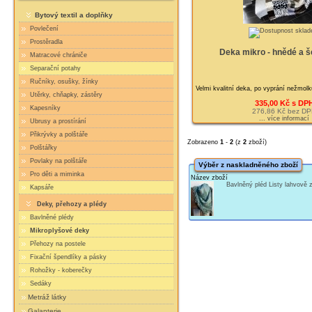
Bytový textil a doplňky
Povlečení
Prostěradla
Deka mikro - hnědé a š
Matracové chrániče
Separační potahy
Ručníky, osušky, žínky
Velmi kvalitní deka, po vyprání nežmol
Utěrky, chňapky, zástěry
335,00 Kč s DP
Kapesníky
276,86 Kč bez D
... více informací
Ubrusy a prostírání
Přikrývky a polštáře
Zobrazeno
1
-
2
(z
2
zboží)
Polštářky
Povlaky na polštáře
Výběr z naskladněného zboží
Pro děti a miminka
Název zboží
Bavlněný pléd Listy lahvově
Kapsáře
Deky, přehozy a plédy
Bavlněné plédy
Mikroplyšové deky
Přehozy na postele
Fixační špendlíky a pásky
Rohožky - koberečky
Sedáky
Metráž látky
Galanterie