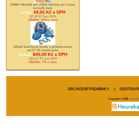
SIMBA Medaile pro vítěze trikolora set 3 kusy
na kartě plast
44,00 Kč s DPH
69,00 Kč
36,36 Kč bez DPH
Ušetříte: 36% z ceny
Dětské kolečkové brusle s příslušenstvím
vel.27-30 modrá sada
600,00 Kč s DPH
645,00 Kč
495,87 Kč bez DPH
Ušetříte: 7% z ceny
OBCHODNÍ PODMÍNKY
::
ODSTOUPE
Copyright © 2026
www.de