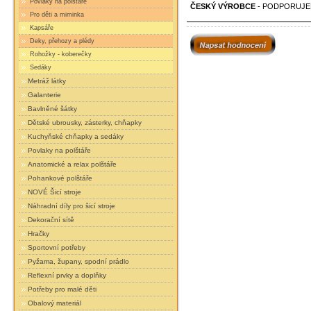
Povlaky na polštáře
ČESKÝ VÝROBCE
- PODPORUJE
Pro děti a miminka
Kapsáře
Deky, přehozy a plédy
Rohožky - koberečky
Sedáky
Metráž látky
Galanterie
Bavlněné šátky
Dětské ubrousky, zásterky, chňapky
Kuchyňské chňapky a sedáky
Povlaky na polštáře
Anatomické a relax polštáře
Pohankové polštáře
NOVÉ Šicí stroje
Náhradní díly pro šicí stroje
Dekorační sítě
Hračky
Sportovní potřeby
Pyžama, župany, spodní prádlo
Reflexní prvky a doplňky
Potřeby pro malé děti
Obalový materiál