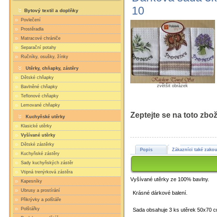
10
Bytový textil a doplňky
Povlečení
Prostěradla
Matracové chrániče
Separační potahy
Ručníky, osušky, žínky
Utěrky, chňapky, zástěry
Dětské chňapky
zvětšit obrázek
Bavlněné chňapky
Teflonové chňapky
Lemované chňapky
Zeptejte se na toto zbož
Kuchyňské utěrky
Klasické utěrky
Vyšívané utěrky
Dětské zástěrky
Popis
Zákazníci také zakou
Kuchyňské zástěry
Sady kuchyňských zástěr
Vtipná trenýrková zástěra
Vyšívané utěrky ze 100% bavlny.
Kapesníky
Ubrusy a prostírání
Krásné dárkové balení.
Přikrývky a polštáře
Polštářky
Sada obsahuje 3 ks utěrek 50x70 c