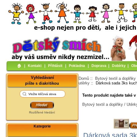
🏠︎
|
Kontakt
|
Přihlásit
|
Pokladna
|
Doprava
|
Dobírky
|
Ob
Vyhledávaní
Domů
::
Bytový textil a doplňky
utěrky
:: Dárková sada 3ks kuch
pište s diakritikou
Tento produkt najdete také v 
Bytový textil a doplňky / Utěr
Rozšířené hledání
Kategorie
Dárková sada 3ks