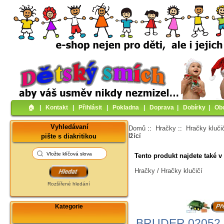
🏠︎
|
Kontakt
|
Přihlásit
|
Pokladna
|
Doprava
|
Dobírky
|
Ob
Vyhledávaní
Domů
::
Hračky
::
Hračky kluči
lžící
pište s diakritikou
Tento produkt najdete také v 
Hračky / Hračky klučičí
Rozšířené hledání
Kategorie
BRUDER 02052 (2