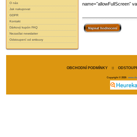
name="allowFullScreen" va
O nás
Jak nakupovat
GDPR
Kontakt
Dárkový kupón FAQ
Nezasílat newslatter
Odstoupení od smlouvy
OBCHODNÍ PODMÍNKY
::
ODSTOUPE
Copyright © 2026
www.de