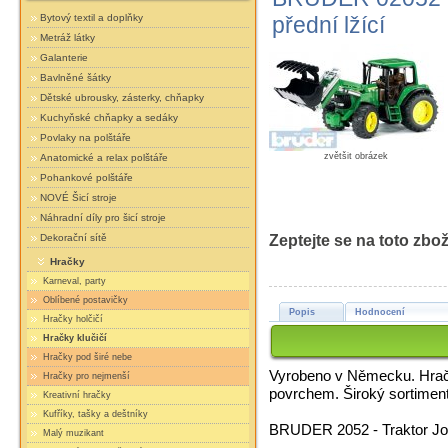
Bytový textil a doplňky
přední lžící
Metráž látky
Galanterie
Bavlněné šátky
Dětské ubrousky, zásterky, chňapky
Kuchyňské chňapky a sedáky
Povlaky na polštáře
zvětšit obrázek
Anatomické a relax polštáře
Pohankové polštáře
NOVÉ Šicí stroje
Náhradní díly pro šicí stroje
Zeptejte se na toto zbož
Dekorační sítě
Hračky
Karneval, party
Oblíbené postavičky
Popis
Hodnocení
Hračky holčičí
Hračky klučičí
Hračky pod širé nebe
Vyrobeno v Německu. Hračk
Hračky pro nejmenší
povrchem. Široký sortiment
Kreativní hračky
Kufříky, tašky a deštníky
BRUDER 2052 - Traktor Joh
Malý muzikant