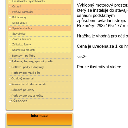
Omalovánky, vystřihovánky
Výklopný motorový prostor,
Ostatní
který se instaluje do stáva
Plyšoví kamarádi
usnadní podstatným
Pokladničky
způsobem ovládání stroje.
Škola volá!!!
Rozměry: 298x165x177 m
Společenské hry
Stavebnice
Hračka je vhodná pro děti od
Znáte z televize
Zvířátka, farmy
Cena je uvedena za 1 ks h
Kosmetika pro děti
-as2-
Sportovní potřeby
Pyžama, župany, spodní prádlo
Pouze ilustrativní video:
Reflexní prvky a doplňky
Potřeby pro malé děti
Obalový materiál
Pomocníci do domácnosti
Dárkové poukazy
Potřeby pro psy a kočky
VÝPRODEJ
Informace