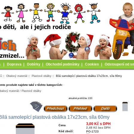
a
|
Doprava
|
Dobírky
|
Obchodní podmínky
|
Cookies
|
Odstoupení od s
mů
::
Obalový materiál
::
Plastové obálky
:: Bílá samolepící plastová obálka 17x23cm, síla 60my
ento produkt najdete také v těchto kategoriích:
balový materiál / Plastové obálky
aktuálně prohlížíte: 1/10
Bílá samolepící plastová obálka 17x23cm, síla 60my
3,00 Kč s DPH
Cena
2,48 Kč bez DPH
Kód zboží:
PO-1723