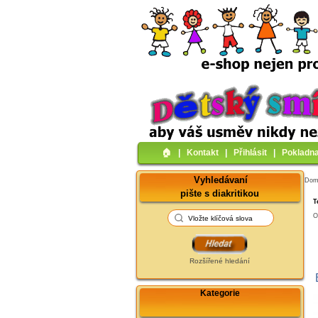
🏠︎
|
Kontakt
|
Přihlásit
|
Pokladn
Vyhledávaní
Do
pište s diakritikou
T
O
Rozšířené hledání
Kategorie