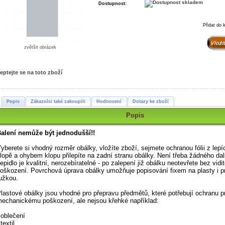
Dostupnost:
Přidat do 
zvětšit obrázek
eptejte se na toto zboží
Popis
Zákazníci také zakoupili
Hodnocení
Dotazy ke zboží
Popis
alení nemůže být jednodušší!!
yberete si vhodný rozměr obálky, vložíte zboží, sejmete ochranou fólii z lepí
lopě a ohybem klopu přilepíte na zadní stranu obálky. Není třeba žádného dal
epidlo je kvalitní, nerozebíratelné - po zalepení již obálku neotevřete bez vidi
oškození. Povrchová úprava obálky umožňuje popisování fixem na plasty i p
užkou.
lastové obálky jsou vhodné pro přepravu předmětů, které potřebují ochranu pr
echanickému poškození, ale nejsou křehké například:
 oblečení
 textil