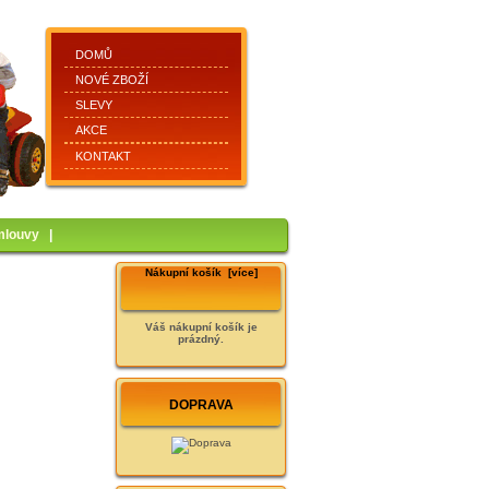
DOMŮ
NOVÉ ZBOŽÍ
SLEVY
AKCE
KONTAKT
mlouvy
|
Nákupní košík [více]
Váš nákupní košík je
prázdný.
DOPRAVA