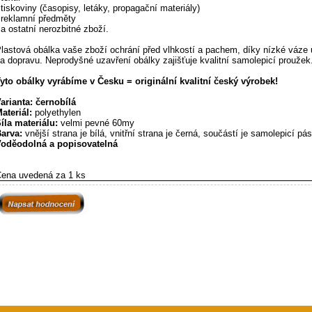
 tiskoviny (časopisy, letáky, propagační materiály)
 reklamní předměty
 a ostatní nerozbitné zboží.
lastová obálka vaše zboží ochrání před vlhkostí a pachem, díky nízké váze 
a dopravu. Neprodyšné uzavření obálky zajišťuje kvalitní samolepicí proužek
yto obálky vyrábíme v Česku = originální kvalitní český výrobek!
arianta: černobílá
ateriál:
polyethylen
íla materiálu:
velmi pevné 60my
arva:
vnější strana je bílá, vnitřní strana je černá, součástí je samolepicí pá
oděodolná a popisovatelná
ena uvedená za 1 ks