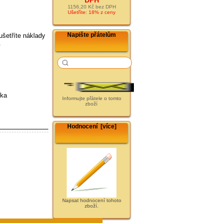
1156,20 Kč bez DPH
Ušetříte: 18% z ceny
Napište přátelům
ušetříte náklady
.
ska
Informujte přátele o tomto
zboží
Hodnocení [více]
Napsat hodnocení tohoto
zboží.