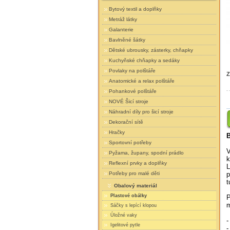
Bytový textil a doplňky
Metráž látky
Galanterie
Bavlněné šátky
Dětské ubrousky, zásterky, chňapky
Kuchyňské chňapky a sedáky
Povlaky na polštáře
Z
Anatomické a relax polštáře
Pohankové polštáře
NOVÉ Šicí stroje
Náhradní díly pro šicí stroje
Dekorační sítě
Hračky
B
Sportovní potřeby
V
Pyžama, župany, spodní prádlo
k
Reflexní prvky a doplňky
L
p
Potřeby pro malé děti
t
Obalový materiál
Plastové obálky
P
m
Sáčky s lepící klopou
Úložné vaky
-
Igelitové pytle
-