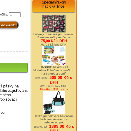
Speciální/akční
nabídka [více]
košíku:
Látkový ubrousek pod svačinu
Barevné kočky na černé
75,00 Kč s DPH
61,98 Kč bez DPH
HASBRO PLAY-DOH
Modelína Zubař set s vrtačkou
na baterie a doplň
509,00 Kč s
569,00 Kč
DPH
cí pásky na
420,66 Kč bez DPH
Ušetříte: 11% z ceny
šího zajišťování.
telného
ropisovací
oti
Taška přebalovací Kalencom
Nola termoizolační s
přebalovací podl
1399,00 Kč s
1699,00 Kč
DPH