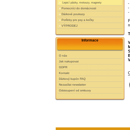
-
Lepicí pásky, motouzy, magnety
-
Pomocníci do domácnosti
-
Dárkové poukazy
Potřeby pro psy a kočky
P
n
VÝPRODEJ
T
Informace
V
M
S
B
O nás
V
Jak nakupovat
GDPR
C
Kontakt
Dárkový kupón FAQ
Nezasílat newslatter
Odstoupení od smlouvy