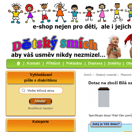
🏠︎
|
Kontakt
|
Přihlásit
|
Pokladna
|
Doprava
|
Dobírky
|
Ob
Vyhledávaní
Domů
::
Obalový materiál
::
Plastové
pište s diakritikou
Dotaz na zboží Bílá s
Rozšířené hledání
Specifikujte dotaz! Rádi Vám pom
Kategorie
Jaký je Váš dotaz?