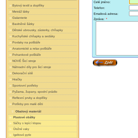
Celé jméno:
Bytový textil a doplňky
Telefon:
Metráž látky
Emailová adresa:
Galanterie
Zpráva:
*
Bavlněné šátky
Dětské ubrousky, zásterky, chňapky
Kuchyňské chňapky a sedáky
Povlaky na polštáře
Anatomické a relax polštáře
Pohankové polštáře
NOVÉ Šicí stroje
Náhradní díly pro šicí stroje
Dekorační sítě
Hračky
Sportovní potřeby
Pyžama, župany, spodní prádlo
Reflexní prvky a doplňky
Potřeby pro malé děti
Obalový materiál
Plastové obálky
Sáčky s lepící klopou
Úložné vaky
Igelitové pytle