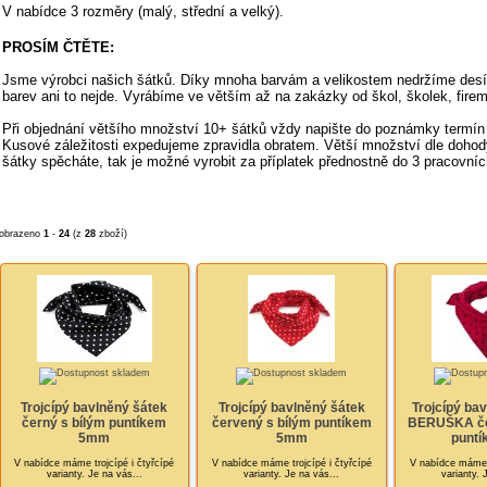
V nabídce 3 rozměry (malý, střední a velký).
PROSÍM ČTĚTE:
Jsme výrobci našich šátků. Díky mnoha barvám a velikostem nedržíme desí
barev ani to nejde. Vyrábíme ve větším až na zakázky od škol, školek, firem
Při objednání většího množství 10+ šátků vždy napište do poznámky termín
Kusové záležitosti expedujeme zpravidla obratem. Větší množství dle doho
šátky spěcháte, tak je možné vyrobit za příplatek přednostně do 3 pracovníc
obrazeno
1
-
24
(z
28
zboží)
Trojcípý bavlněný šátek
Trojcípý bavlněný šátek
Trojcípý bav
černý s bílým puntíkem
červený s bílým puntíkem
BERUŠKA če
5mm
5mm
puntí
V nabídce máme trojcípé i čtyřcípé
V nabídce máme trojcípé i čtyřcípé
V nabídce máme t
varianty. Je na vás...
varianty. Je na vás...
varianty. 