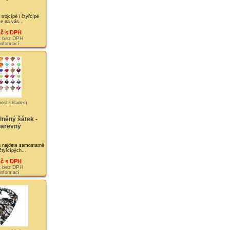
rojcípé i čtyřcípé
Je na vás...
Kč s DPH
č bez DPH
 informací
lněný šátek -
barevný
 najdete samostatně
čtyřcípých...
Kč s DPH
č bez DPH
 informací