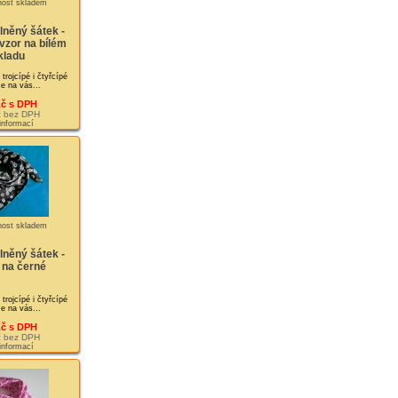
lněný šátek -
zor na bílém
kladu
rojcípé i čtyřcípé
Je na vás...
Kč s DPH
č bez DPH
 informací
lněný šátek -
 na černé
rojcípé i čtyřcípé
Je na vás...
Kč s DPH
č bez DPH
 informací