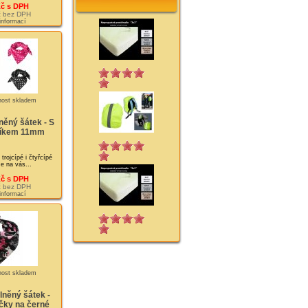
Kč s DPH
č bez DPH
 informací
něný šátek - S
tíkem 11mm
rojcípé i čtyřcípé
Je na vás...
Kč s DPH
č bez DPH
 informací
lněný šátek -
čky na černé