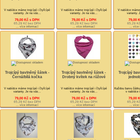
V nabídce máme trojcípé i čtyřcípé
V nabídce máme trojcípé i čtyřcípé
V nabídce máme t
varianty. Je na vás...
varianty. Je na vás...
varianty. 
79,00 Kč s DPH
79,00 Kč s DPH
79,00 
65,29 Kč bez DPH
65,29 Kč bez DPH
65,29 K
... více informací
... více informací
... více
Trojcípý bavlněný šátek -
Trojcípý bavlněný šátek -
Trojcípý bav
Černá/bílá kočka
Drobný kvítek na růžové
jedno
V nabídce máme trojcípé i čtyřcípé
V nabídce máme trojcípé i čtyřcípé
Každou barvu šátku
varianty. Je na vás...
varianty. Je na vás...
v nabídce 
79,00 Kč s DPH
79,00 Kč s DPH
79,00 
65,29 Kč bez DPH
65,29 Kč bez DPH
65,29 K
... více informací
... více informací
... více