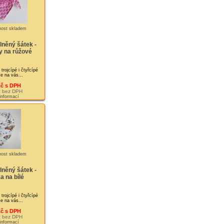
lněný šátek -
 na růžové
rojcípé i čtyřcípé
Je na vás...
Kč s DPH
č bez DPH
 informací
lněný šátek -
a na bílé
rojcípé i čtyřcípé
Je na vás...
Kč s DPH
č bez DPH
 informací