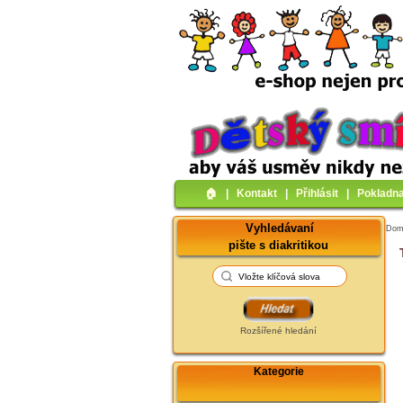
🏠︎
|
Kontakt
|
Přihlásit
|
Pokladn
Vyhledávaní
Do
pište s diakritikou
Rozšířené hledání
Kategorie