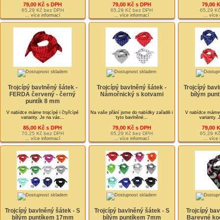
79,00 Kč s DPH
79,00 Kč s DPH
79,00 
65,29 Kč bez DPH
65,29 Kč bez DPH
65,29 K
... více informací
... více informací
... více
Trojcípý bavlněný šátek -
Trojcípý bavlněný šátek -
Trojcípý bavl
FERDA červený - černý
Námořnický s kotvami
bílým pun
puntík 8 mm
V nabídce máme trojcípé i čtyřcípé
Na vaše přání jsme do nabídky zařadili i
V nabídce máme t
varianty. Je na vás...
tyto bavlněné...
varianty. 
85,00 Kč s DPH
79,00 Kč s DPH
79,00 
70,25 Kč bez DPH
65,29 Kč bez DPH
65,29 K
... více informací
... více informací
... více
Trojcípý bavlněný šátek - S
Trojcípý bavlněný šátek - S
Trojcípý bav
bílým puntíkem 17mm
bílým puntíkem 7mm
Barevné ko