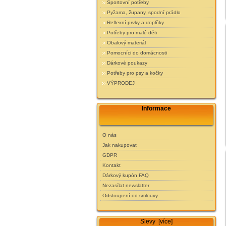
Sportovní potřeby
Pyžama, župany, spodní prádlo
Reflexní prvky a doplňky
Potřeby pro malé děti
Obalový materiál
Pomocníci do domácnosti
Dárkové poukazy
Potřeby pro psy a kočky
VÝPRODEJ
Informace
O nás
Jak nakupovat
GDPR
Kontakt
Dárkový kupón FAQ
Nezasílat newslatter
Odstoupení od smlouvy
Slevy [více]