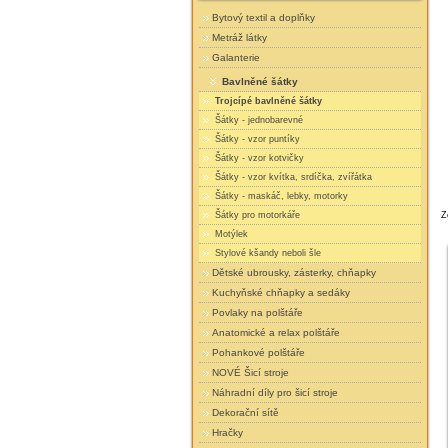
Bytový textil a doplňky
Metráž látky
Galanterie
Bavlněné šátky
Trojcípé bavlněné šátky
Šátky - jednobarevné
Šátky - vzor puntíky
Šátky - vzor kotvičky
Šátky - vzor kvítka, srdíčka, zvířátka
Šátky - maskáč, lebky, motorky
Šátky pro motorkáře
Z
Motýlek
Stylové kšandy neboli šle
Dětské ubrousky, zásterky, chňapky
Kuchyňské chňapky a sedáky
Povlaky na polštáře
Anatomické a relax polštáře
Pohankové polštáře
NOVÉ Šicí stroje
Náhradní díly pro šicí stroje
Dekorační sítě
Hračky