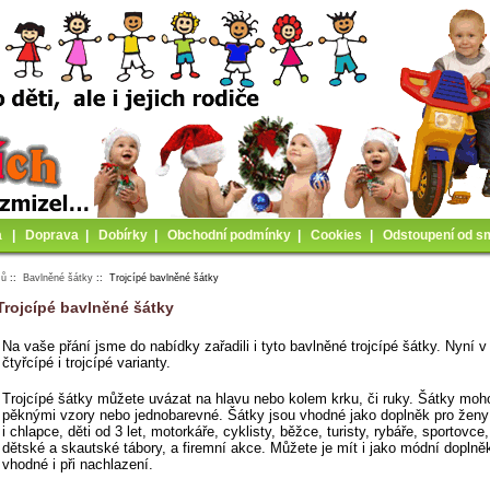
a
|
Doprava
|
Dobírky
|
Obchodní podmínky
|
Cookies
|
Odstoupení od s
mů
::
Bavlněné šátky
:: Trojcípé bavlněné šátky
Trojcípé bavlněné šátky
Na vaše přání jsme do nabídky zařadili i tyto bavlněné trojcípé šátky. Nyní 
čtyřcípé i trojcípé varianty.
Trojcípé šátky můžete uvázat na hlavu nebo kolem krku, či ruky. Šátky moh
pěknými vzory nebo jednobarevné. Šátky jsou vhodné jako doplněk pro ženy
i chlapce, děti od 3 let, motorkáře, cyklisty, běžce, turisty, rybáře, sportovce
dětské a skautské tábory, a firemní akce. Můžete je mít i jako módní doplně
vhodné i při nachlazení.