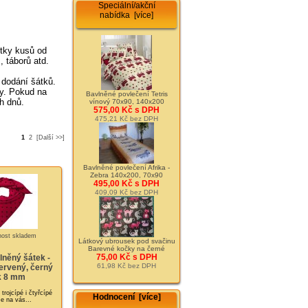
Speciální/akční
nabídka [více]
tky kusů od
, táborů atd.
 dodání šátků.
dy. Pokud na
Bavlněné povlečení Tetris
h dnů.
vínový 70x90, 140x200
575,00 Kč s DPH
475,21 Kč bez DPH
1
2
[Další >>]
Bavlněné povlečení Afrika -
Zebra 140x200, 70x90
495,00 Kč s DPH
409,09 Kč bez DPH
Látkový ubrousek pod svačinu
Barevné kočky na černé
75,00 Kč s DPH
lněný šátek -
61,98 Kč bez DPH
rvený, černý
k 8 mm
rojcípé i čtyřcípé
Hodnocení [více]
Je na vás...