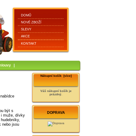
DOMŮ
NOVÉ ZBOŽÍ
SLEVY
AKCE
KONTAKT
mlouvy
|
Nákupní košík [více]
Váš nákupní košík je
prázdný.
v nabídce
ou být s
DOPRAVA
 i muže, dívky
, hudebníky,
k nebo jsou