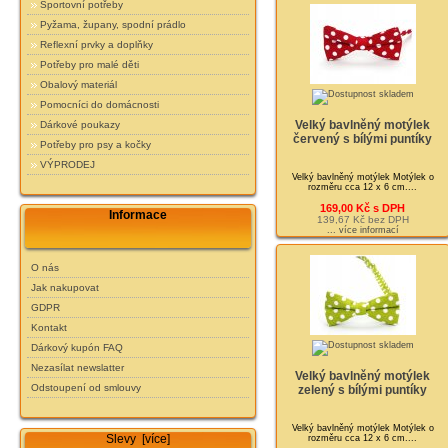
Sportovní potřeby
Pyžama, župany, spodní prádlo
Reflexní prvky a doplňky
Potřeby pro malé děti
Obalový materiál
Pomocníci do domácnosti
Velký bavlněný motýlek
Dárkové poukazy
červený s bílými puntíky
Potřeby pro psy a kočky
VÝPRODEJ
Velký bavlněný motýlek Motýlek o
rozměru cca 12 x 6 cm....
169,00 Kč s DPH
Informace
139,67 Kč bez DPH
... více informací
O nás
Jak nakupovat
GDPR
Kontakt
Dárkový kupón FAQ
Nezasílat newslatter
Velký bavlněný motýlek
Odstoupení od smlouvy
zelený s bílými puntíky
Velký bavlněný motýlek Motýlek o
Slevy [více]
rozměru cca 12 x 6 cm....