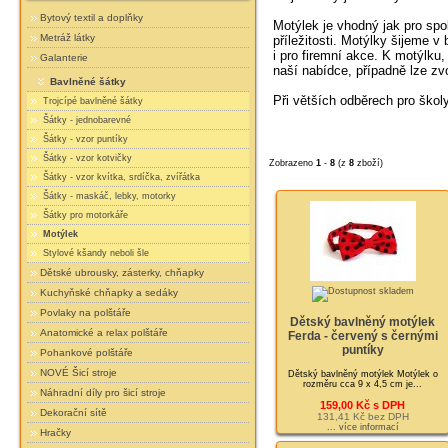
Bytový textil a doplňky
Motýlek je vhodný jak pro spol
Metráž látky
příležitosti. Motýlky šijeme 
i pro firemní akce. K motýlku,
Galanterie
naší nabídce, případně lze zvo
Bavlněné šátky
Při větších odběrech pro školy,
Trojcípé bavlněné šátky
Šátky - jednobarevné
Šátky - vzor puntíky
Šátky - vzor kotvičky
Zobrazeno
1
-
8
(z
8
zboží)
Šátky - vzor kvítka, srdíčka, zvířátka
Šátky - maskáč, lebky, motorky
Šátky pro motorkáře
Motýlek
Stylové kšandy neboli šle
Dětské ubrousky, zásterky, chňapky
Kuchyňské chňapky a sedáky
Povlaky na polštáře
Dětský bavlněný motýlek
Anatomické a relax polštáře
Ferda - červený s černými
puntíky
Pohankové polštáře
NOVÉ Šicí stroje
Dětský bavlněný motýlek Motýlek o
rozměru cca 9 x 4,5 cm je...
Náhradní díly pro šicí stroje
159,00 Kč s DPH
Dekorační sítě
131,41 Kč bez DPH
... více informací
Hračky