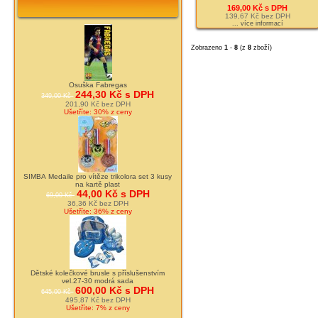
169,00 Kč s DPH
139,67 Kč bez DPH
... více informací
Zobrazeno
1
-
8
(z
8
zboží)
Osuška Fabregas
244,30 Kč s DPH
349,00 Kč
201,90 Kč bez DPH
Ušetříte: 30% z ceny
SIMBA Medaile pro vítěze trikolora set 3 kusy
na kartě plast
44,00 Kč s DPH
69,00 Kč
36,36 Kč bez DPH
Ušetříte: 36% z ceny
Dětské kolečkové brusle s příslušenstvím
vel.27-30 modrá sada
600,00 Kč s DPH
645,00 Kč
495,87 Kč bez DPH
Ušetříte: 7% z ceny