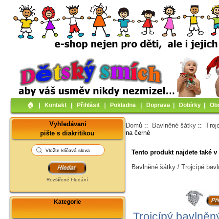
🏠︎
|
Kontakt
|
Přihlásit
|
Pokladna
|
Doprava
|
Dobírky
|
Ob
Vyhledávaní
Domů
::
Bavlněné šátky
::
Troj
na černé
pište s diakritikou
Tento produkt najdete také v 
Bavlněné šátky / Trojcípé bav
Rozšířené hledání
Kategorie
Trojcípý bavlněný