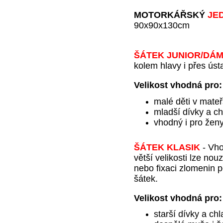
MOTORKÁŘSKÝ
JE
90x90x130cm
ŠÁTEK JUNIOR
/DÁ
kolem hlavy i přes úst
Velikost vhodná pro:
malé děti v mate
mladší dívky a ch
vhodný i pro ženy
ŠÁTEK KLASIK
-
Vho
větší velikosti lze nou
nebo fixaci zlomenin p
šátek.
Velikost vhodná
pro
starší dívky a ch