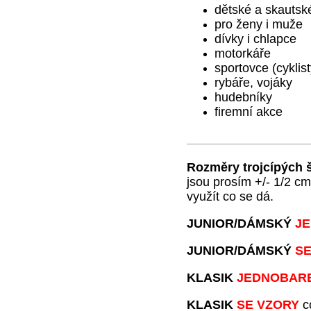
dětské a skautsk
pro ženy i muže
dívky i chlapce
motorkáře
sportovce (cyklist
rybáře, vojáky
hudebníky
firemní akce
Rozměry trojcípých š
jsou prosím +/- 1/2 c
využít co se dá.
JUNIOR
/DÁMSKÝ
JE
JUNIOR
/DÁMSKÝ
SE
KLASIK
JEDNOBAR
KLASIK
SE VZORY
c