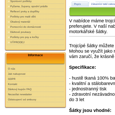
Sportovní potřeby
Popis
Zákazníci také zakou
Pyžama, župany, spodní prádlo
Reflexní prvky a doplňky
Potřeby pro malé děti
V nabídce máme trojcíp
Obalový materiál
preferujete. V naší na
Pomocníci do domácnosti
motorkářské šátky.
Dárkové poukazy
Potřeby pro psy a kočky
VÝPRODEJ
Trojcípé šátky můžete 
Mohou se využít jako 
Informace
vám zaručí, že krásně s
Specifikace:
O nás
Jak nakupovat
- hustě tkaná 100% bav
GDPR
- kvalitní a stálobarev
Kontakt
- jednostranný tisk
Dárkový kupón FAQ
- zdravotní nezávadnos
Nezasílat newslatter
do 3 let
Odstoupení od smlouvy
Šátky jsou vhodné: