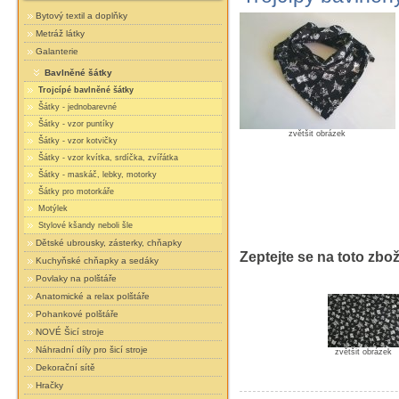
Bytový textil a doplňky
Metráž látky
Galanterie
Bavlněné šátky
Trojcípé bavlněné šátky
Šátky - jednobarevné
Šátky - vzor puntíky
zvětšit obrázek
Šátky - vzor kotvičky
Šátky - vzor kvítka, srdíčka, zvířátka
Šátky - maskáč, lebky, motorky
Šátky pro motorkáře
Motýlek
Stylové kšandy neboli šle
Dětské ubrousky, zásterky, chňapky
Zeptejte se na toto zbož
Kuchyňské chňapky a sedáky
Povlaky na polštáře
Anatomické a relax polštáře
Pohankové polštáře
NOVÉ Šicí stroje
Náhradní díly pro šicí stroje
zvětšit obrázek
Dekorační sítě
Hračky