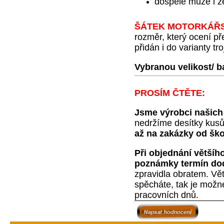
dospělé muže i ž
ŠÁTEK MOTORKÁŘ
rozměr, který ocení p
přidán i do varianty tro
Vybranou velikost/ b
PROSÍM ČTĚTE:
Jsme výrobci našich
nedržíme desítky kusů
až na zakázky od škol
Při objednání většíh
poznámky termín do
zpravidla obratem. Vě
spěcháte, tak je možné
pracovních dnů.