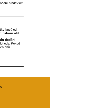
ý ocení především
tky kusů od
, táborů atd.
mín dodání
 dohody. Pokud
ích dnů.
A