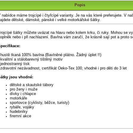
Popis
 nabídce máme trojcípé i čtyřcípé varianty. Je na vás které preferujete. V na
ajdete dětské, dámské, pánské i velké motorkářské šátky.
rojcípé šátky můžete uvázat na hlavu nebo kolem krku, či ruky. Mohou se vy
oplněk nebo i při nachlazení. Bavlna vám zaručí, že krásně sají pot a proto se
pecifikace:
 hustě tkaná 100% bavlna (Bavlněné plátno. Žádný úplet !!)
 kvalitní a stálobarevný tištěný motiv
 jednostranný tisk
 zdravotní nezávadnost, certifikát Oeko-Tex 100, vhodné i pro děti do 3 let
átky jsou vhodné:
dětské a skautské tábory
pro ženy i muže
dívky i chlapce
motorkáře
sportovce (cyklisty, běžce, turisty)
rybáře, vojáky
hudebníky
firemní akce