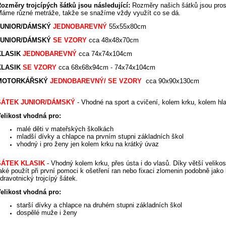
ozměry trojcípých šátků jsou následující:
Rozměry našich šátků jsou pros
áme různé metráže, takže se snažíme vždy využít co se dá.
JUNIOR
/DÁMSKÝ
JEDNOBAREVNÝ
55x55x80cm
JUNIOR
/DÁMSKÝ
SE VZORY
cca
48x48x70cm
KLASIK
JEDNOBAREVNÝ
cca
74x74x104cm
KLASIK
SE VZORY
cca 68x68x94cm -
74x74x104cm
MOTORKÁŘSKÝ
JEDNOBAREVNÝ/
SE VZORY
cca 90x90x130cm
ŠÁTEK JUNIOR
/DÁMSKÝ
-
Vhodné na sport a cvičení, kolem krku, kolem hla
elikost vhodná pro:
malé děti v mateřských školkách
mladší dívky a chlapce na prvním stupni základních škol
vhodný i pro ženy jen kolem krku na krátký úvaz
ŠÁTEK KLASIK
-
Vhodný kolem krku, přes ústa i do vlasů. Díky větší velikos
aké použít při první pomoci k ošetření ran nebo fixaci zlomenin podobně jako 
dravotnický trojcípý šátek.
elikost vhodná
pro:
starší dívky a chlapce na druhém stupni základních škol
dospělé muže i ženy