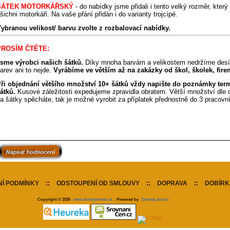
ŠÁTEK MOTORKÁŘSKÝ
- do nabídky jsme přidali i tento velký rozměr, kter
šichni motorkáři.
Na vaše přání přidán i do varianty trojcípé.
ybranou velikost/ barvu zvolte z rozbalovací nabídky.
PROSÍM ČTĚTE:
sme výrobci našich šátků.
Díky mnoha barvám a velikostem nedržíme desí
arev ani to nejde.
Vyrábíme ve větším až na zakázky od škol, školek, firem
ři objednání většího množství 10+ šátků vždy napište do poznámky ter
átků.
Kusové záležitosti expedujeme zpravidla obratem. Větší množství dle
a šátky spěcháte, tak je možné vyrobit za příplatek přednostně do 3 pracovn
Í PODMÍNKY
::
ODSTOUPENÍ OD SMLOUVY
::
DOPRAVA
::
DOBÍRK
Copyright © 2026
www.detskysmich.cz
. Powered by
DandyLand.cz