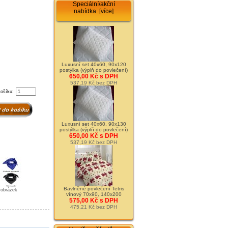
Speciální/akční
nabídka [více]
Luxusní set 40x60, 90x120
postýlka (výplň do povlečení)
650,00 Kč s DPH
537,19 Kč bez DPH
košíku:
Luxusní set 40x60, 90x130
postýlka (výplň do povlečení)
650,00 Kč s DPH
537,19 Kč bez DPH
Bavlněné povlečení Tetris
t obrázek
vínový 70x90, 140x200
575,00 Kč s DPH
475,21 Kč bez DPH