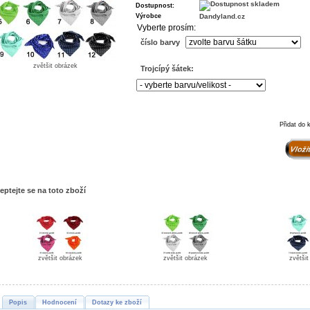
Dostupnost:
Výrobce
Dandyland.cz
Vyberte prosím:
číslo barvy
zvětšit obrázek
Trojcípý šátek:
Přidat do 
eptejte se na toto zboží
zvětšit obrázek
zvětšit obrázek
zvětši
Popis
Hodnocení
Dotazy ke zboží