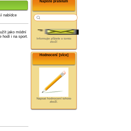
Napište přátelům
ší nabídce
užít jako módní
 hodí i na sport.
Informujte přátele o tomto
zboží
Hodnocení [více]
Napsat hodnocení tohoto
zboží.