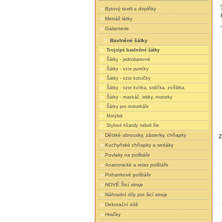
Bytový textil a doplňky
Metráž látky
Galanterie
Bavlněné šátky
Trojcípé bavlněné šátky
Šátky - jednobarevné
Šátky - vzor puntíky
Šátky - vzor kotvičky
Šátky - vzor kvítka, srdíčka, zvířátka
Šátky - maskáč, lebky, motorky
Šátky pro motorkáře
Motýlek
Stylové kšandy neboli šle
Dětské ubrousky, zásterky, chňapky
Z
Kuchyňské chňapky a sedáky
Povlaky na polštáře
Anatomické a relax polštáře
Pohankové polštáře
NOVÉ Šicí stroje
Náhradní díly pro šicí stroje
Dekorační sítě
Hračky