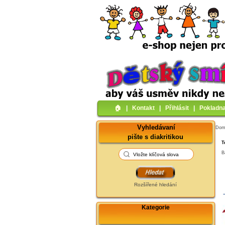
🏠︎
|
Kontakt
|
Přihlásit
|
Pokladn
Vyhledávaní
Do
pište s diakritikou
T
B
Rozšířené hledání
Kategorie