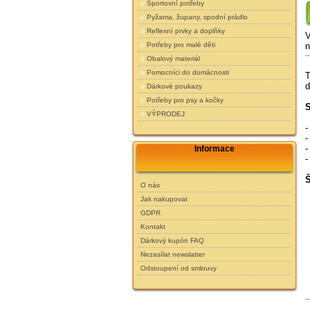
Sportovní potřeby
Pyžama, župany, spodní prádlo
Reflexní prvky a doplňky
V
n
Potřeby pro malé děti
Obalový materiál
Pomocníci do domácnosti
T
d
Dárkové poukazy
Potřeby pro psy a kočky
S
VÝPRODEJ
-
-
-
Informace
-
Š
O nás
Jak nakupovat
GDPR
Kontakt
Dárkový kupón FAQ
Nezasílat newslatter
Odstoupení od smlouvy