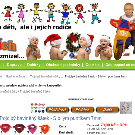
a
|
Doprava
|
Dobírky
|
Obchodní podmínky
|
Cookies
|
Odstoupení od s
mů
::
Bavlněné šátky
::
Trojcípé bavlněné šátky
:: Trojcípý bavlněný šátek - S bílým puntíkem 7mm
ento produkt najdete také v těchto kategoriích:
avlněné šátky / Trojcípé bavlněné šátky
aktuálně prohlížíte: 21/28
Trojcípý bavlněný šátek - S bílým puntíkem 7mm
79,00 Kč s DPH
Cena od:
Cena
65,29 Kč bez DPH
Kód zboží:
satky-troj-pu7