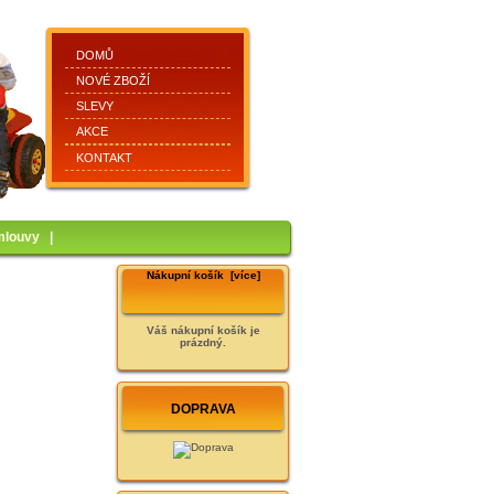
DOMŮ
NOVÉ ZBOŽÍ
SLEVY
AKCE
KONTAKT
mlouvy
|
Nákupní košík [více]
Váš nákupní košík je
prázdný.
DOPRAVA