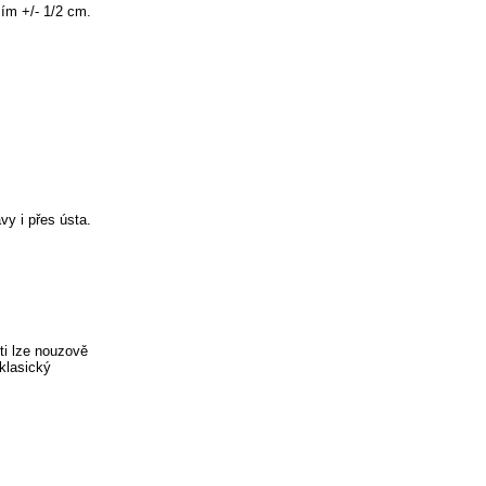
ím +/- 1/2 cm.
vy i přes ústa.
ti lze nouzově
klasický