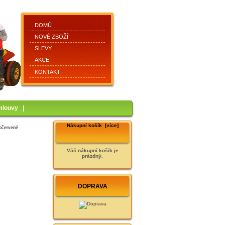
DOMŮ
NOVÉ ZBOŽÍ
SLEVY
AKCE
KONTAKT
mlouvy
|
Nákupní košík [více]
dočervené
Váš nákupní košík je
prázdný.
DOPRAVA