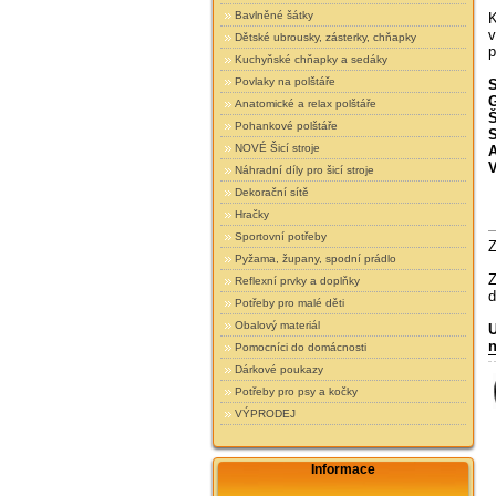
Bavlněné šátky
K
v
Dětské ubrousky, zásterky, chňapky
p
Kuchyňské chňapky a sedáky
Povlaky na polštáře
S
G
Anatomické a relax polštáře
Š
Pohankové polštáře
S
NOVÉ Šicí stroje
A
V
Náhradní díly pro šicí stroje
Dekorační sítě
Hračky
Sportovní potřeby
Z
Pyžama, župany, spodní prádlo
Z
Reflexní prvky a doplňky
d
Potřeby pro malé děti
Obalový materiál
U
n
Pomocníci do domácnosti
Dárkové poukazy
Potřeby pro psy a kočky
VÝPRODEJ
Informace