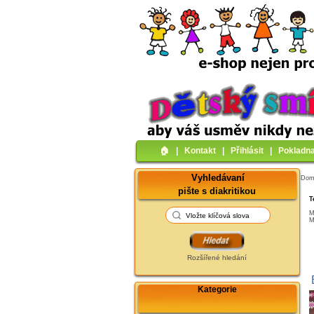
🏠︎
|
Kontakt
|
Přihlásit
|
Pokladn
Vyhledávaní
Do
pište s diakritikou
T
M
M
Rozšířené hledání
Kategorie