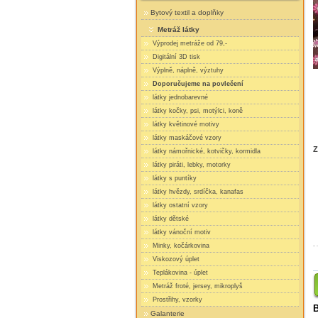
Bytový textil a doplňky
Metráž látky
Výprodej metráže od 79,-
Digitální 3D tisk
Výplně, náplně, výztuhy
Doporučujeme na povlečení
látky jednobarevné
látky kočky, psi, motýlci, koně
látky květinové motivy
látky maskáčové vzory
Z
látky námořnické, kotvičky, kormidla
látky piráti, lebky, motorky
látky s puntíky
látky hvězdy, srdíčka, kanafas
látky ostatní vzory
látky dětské
látky vánoční motiv
Minky, kočárkovina
Viskozový úplet
Teplákovina - úplet
Metráž froté, jersey, mikroplyš
Prostřihy, vzorky
B
Galanterie