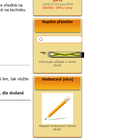
1156,20 Kč bez DPH
je vhodná na
Ušetříte: 18% z ceny
ké na techniku
Napište přátelům
Informujte přátele o tomto
zboží
5 bm, tak vložte
Hodnocení [více]
, dle dodané
Napsat hodnocení tohoto
zboží.