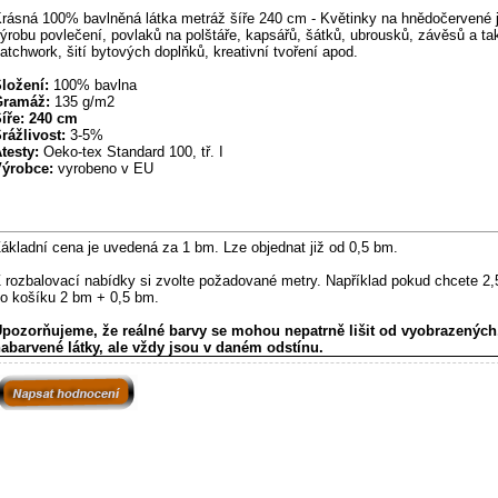
rásná 100% bavlněná látka metráž šíře 240 cm - Květinky na hnědočervené 
ýrobu povlečení, povlaků na polštáře, kapsářů, šátků, ubrousků, závěsů a ta
atchwork, šití bytových doplňků, kreativní tvoření apod.
ložení:
100% bavlna
ramáž:
135 g/m2
íře: 240 cm
rážlivost:
3-5%
testy:
Oeko-tex Standard 100, tř. I
ýrobce:
vyrobeno v EU
ákladní cena je uvedená za 1 bm. Lze objednat již od 0,5 bm.
 rozbalovací nabídky si zvolte požadované metry. Například pokud chcete 2,
o košíku 2 bm + 0,5 bm.
pozorňujeme, že reálné barvy se mohou nepatrně lišit od vyobrazených
abarvené látky, ale vždy jsou v daném odstínu.