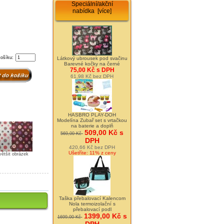
Speciální/akční
nabídka [více]
košíku:
Látkový ubrousek pod svačinu
Barevné kočky na černé
75,00 Kč s DPH
61,98 Kč bez DPH
HASBRO PLAY-DOH
Modelína Zubař set s vrtačkou
na baterie a doplň
509,00 Kč s
569,00 Kč
DPH
420,66 Kč bez DPH
Ušetříte: 11% z ceny
většit obrázek
Taška přebalovací Kalencom
Nola termoizolační s
přebalovací podl
1399,00 Kč s
1699,00 Kč
DPH