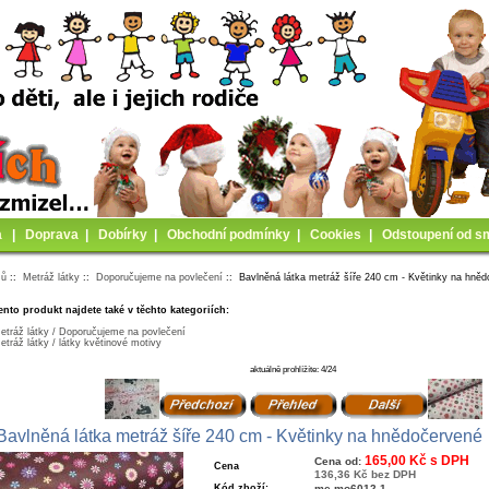
a
|
Doprava
|
Dobírky
|
Obchodní podmínky
|
Cookies
|
Odstoupení od s
mů
::
Metráž látky
::
Doporučujeme na povlečení
:: Bavlněná látka metráž šíře 240 cm - Květinky na hně
ento produkt najdete také v těchto kategoriích:
etráž látky / Doporučujeme na povlečení
etráž látky / látky květinové motivy
aktuálně prohlížíte: 4/24
Bavlněná látka metráž šíře 240 cm - Květinky na hnědočervené
165,00 Kč s DPH
Cena od:
Cena
136,36 Kč bez DPH
Kód zboží:
me-mo6012-1