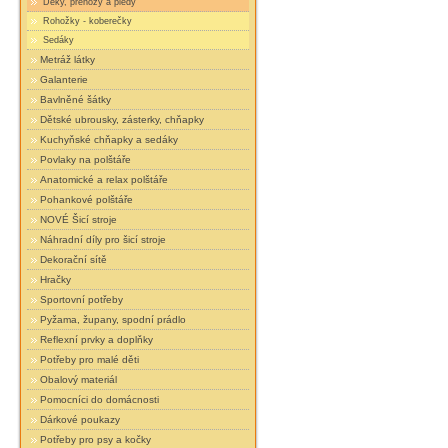
Deky, přehozy a plédy
Rohožky - koberečky
Sedáky
Metráž látky
Galanterie
Bavlněné šátky
Dětské ubrousky, zásterky, chňapky
Kuchyňské chňapky a sedáky
Povlaky na polštáře
Anatomické a relax polštáře
Pohankové polštáře
NOVÉ Šicí stroje
Náhradní díly pro šicí stroje
Dekorační sítě
Hračky
Sportovní potřeby
Pyžama, župany, spodní prádlo
Reflexní prvky a doplňky
Potřeby pro malé děti
Obalový materiál
Pomocníci do domácnosti
Dárkové poukazy
Potřeby pro psy a kočky