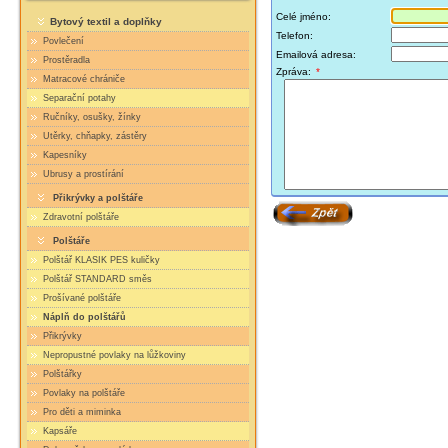
Celé jméno:
Bytový textil a doplňky
Telefon:
Povlečení
Emailová adresa:
Prostěradla
Zpráva:
*
Matracové chrániče
Separační potahy
Ručníky, osušky, žínky
Utěrky, chňapky, zástěry
Kapesníky
Ubrusy a prostírání
Přikrývky a polštáře
Zdravotní polštáře
Polštáře
Polštář KLASIK PES kuličky
Polštář STANDARD směs
Prošívané polštáře
Náplň do polštářů
Přikrývky
Nepropustné povlaky na lůžkoviny
Polštářky
Povlaky na polštáře
Pro děti a miminka
Kapsáře