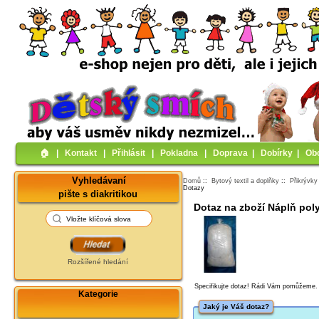
🏠︎
|
Kontakt
|
Přihlásit
|
Pokladna
|
Doprava
|
Dobírky
|
Ob
Vyhledávaní
Domů
::
Bytový textil a doplňky
::
Přikrývky
Dotazy
pište s diakritikou
Dotaz na zboží Náplň poly
Rozšířené hledání
Specifikujte dotaz! Rádi Vám pomůžeme.
Kategorie
Jaký je Váš dotaz?