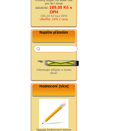
Kovový stojan na velké nitě
pro šicí stroje
189,00 Kč s
219,00 Kč
DPH
156,20 Kč bez DPH
Ušetříte: 14% z ceny
Napište přátelům
Informujte přátele o tomto
zboží
Hodnocení [více]
Napsat hodnocení tohoto