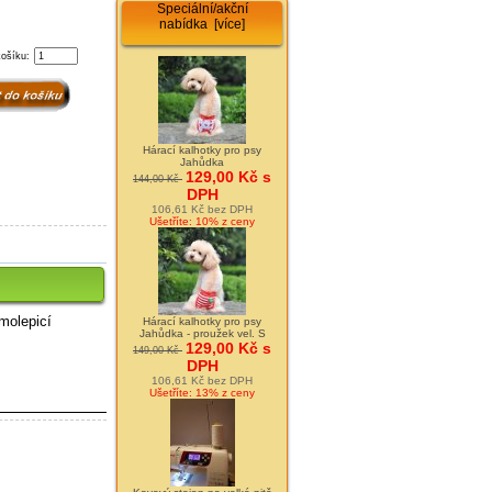
Speciální/akční
nabídka [více]
košíku:
Hárací kalhotky pro psy
Jahůdka
129,00 Kč s
144,00 Kč
DPH
106,61 Kč bez DPH
Ušetříte: 10% z ceny
molepicí
Hárací kalhotky pro psy
Jahůdka - proužek vel. S
129,00 Kč s
149,00 Kč
DPH
106,61 Kč bez DPH
Ušetříte: 13% z ceny