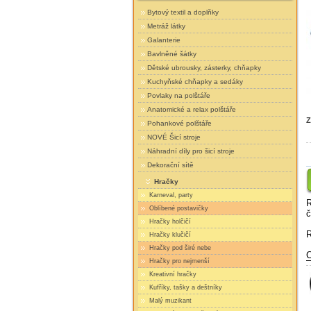
Bytový textil a doplňky
Metráž látky
Galanterie
Bavlněné šátky
Dětské ubrousky, zásterky, chňapky
Kuchyňské chňapky a sedáky
Povlaky na polštáře
Anatomické a relax polštáře
Z
Pohankové polštáře
NOVÉ Šicí stroje
Náhradní díly pro šicí stroje
Dekorační sítě
Hračky
Karneval, party
R
Oblíbené postavičky
č
Hračky holčičí
R
Hračky klučičí
Hračky pod širé nebe
C
Hračky pro nejmenší
Kreativní hračky
Kufříky, tašky a deštníky
Malý muzikant