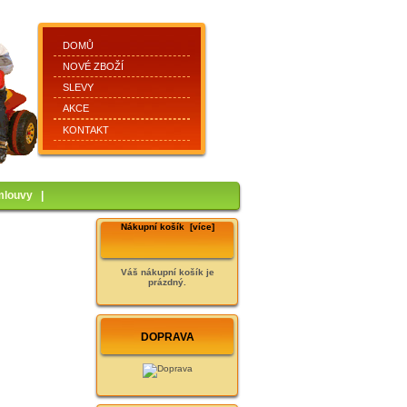
DOMŮ
NOVÉ ZBOŽÍ
SLEVY
AKCE
KONTAKT
mlouvy
|
Nákupní košík [více]
Váš nákupní košík je
prázdný.
DOPRAVA