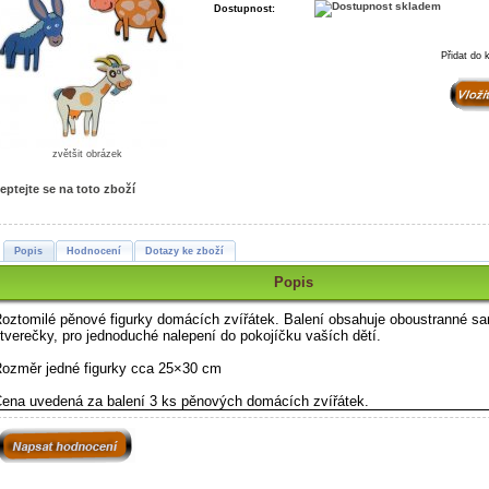
Dostupnost:
Přidat do 
zvětšit obrázek
eptejte se na toto zboží
Popis
Hodnocení
Dotazy ke zboží
Popis
oztomilé pěnové figurky domácích zvířátek. Balení obsahuje oboustranné sa
tverečky, pro jednoduché nalepení do pokojíčku vaších dětí.
ozměr jedné figurky cca 25×30 cm
ena uvedená za balení 3 ks
pěnových domácích zvířátek
.