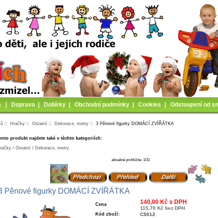
a
|
Doprava
|
Dobírky
|
Obchodní podmínky
|
Cookies
|
Odstoupení od s
mů
::
Hračky
::
Ostatní
::
Dekorace, metry
:: 3 Pěnové figurky DOMÁCÍ ZVÍŘÁTKA
ento produkt najdete také v těchto kategoriích:
račky / Ostatní / Dekorace, metry
aktuálně prohlížíte: 1/31
3 Pěnové figurky DOMÁCÍ ZVÍŘÁTKA
140,00 Kč s DPH
Cena
115,70 Kč bez DPH
Kód zboží:
C5012