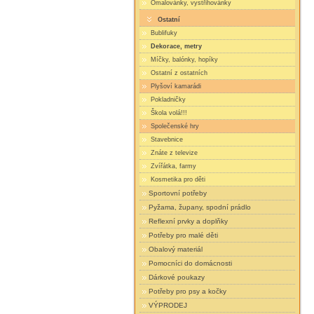
Omalovánky, vystřihovánky
Ostatní
Bublifuky
Dekorace, metry
Míčky, balónky, hopíky
Ostatní z ostatních
Plyšoví kamarádi
Pokladničky
Škola volá!!!
Společenské hry
Stavebnice
Znáte z televize
Zvířátka, farmy
Kosmetika pro děti
Sportovní potřeby
Pyžama, župany, spodní prádlo
Reflexní prvky a doplňky
Potřeby pro malé děti
Obalový materiál
Pomocníci do domácnosti
Dárkové poukazy
Potřeby pro psy a kočky
VÝPRODEJ