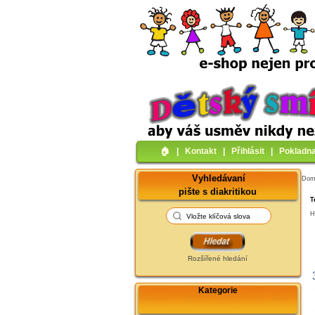
🏠︎
|
Kontakt
|
Přihlásit
|
Pokladn
Vyhledávaní
Do
pište s diakritikou
T
H
Rozšířené hledání
Kategorie