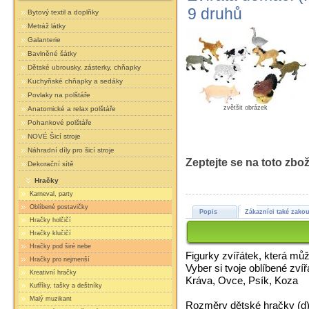
9 druhů
Bytový textil a doplňky
Metráž látky
Galanterie
Bavlněné šátky
Dětské ubrousky, zásterky, chňapky
Kuchyňské chňapky a sedáky
Povlaky na polštáře
zvětšit obrázek
Anatomické a relax polštáře
Pohankové polštáře
NOVÉ Šicí stroje
Náhradní díly pro šicí stroje
Zeptejte se na toto zbož
Dekorační sítě
Hračky
Karneval, party
Oblíbené postavičky
Popis
Zákazníci také zakou
Hračky holčičí
Hračky klučičí
Hračky pod širé nebe
Figurky zvířátek, která můž
Hračky pro nejmenší
Vyber si tvoje oblíbené zví
Kreativní hračky
Kráva, Ovce, Psík, Koza
Kufříky, tašky a deštníky
Malý muzikant
Rozměry dětské hračky (d