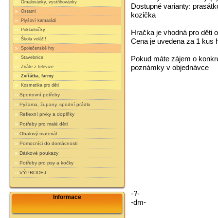
Omalovánky, vystřihovánky
Dostupné varianty: prasátko
Ostatní
kozička
Plyšoví kamarádi
Pokladničky
Hračka je vhodná pro děti o
Škola volá!!!
Cena je uvedena za 1 kus 
Společenské hry
Pokud máte zájem o konkrét
Stavebnice
poznámky v objednávce
Znáte z televize
Zvířátka, farmy
Kosmetika pro děti
Sportovní potřeby
Pyžama, župany, spodní prádlo
Reflexní prvky a doplňky
Potřeby pro malé děti
Obalový materiál
Pomocníci do domácnosti
Dárkové poukazy
Potřeby pro psy a kočky
VÝPRODEJ
-?-
Informace
-dm-