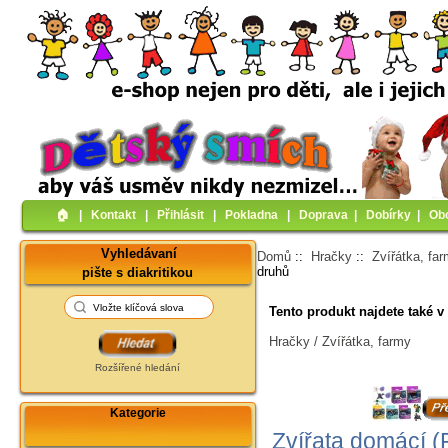
🏠︎
|
Kontakt
|
Přihlásit
|
Pokladna
|
Doprava
|
Dobírky
|
Ob
Vyhledávaní
Domů
::
Hračky
::
Zvířátka, fa
druhů
pište s diakritikou
Tento produkt najdete také v 
Hračky / Zvířátka, farmy
Rozšířené hledání
Kategorie
Zvířata domácí (