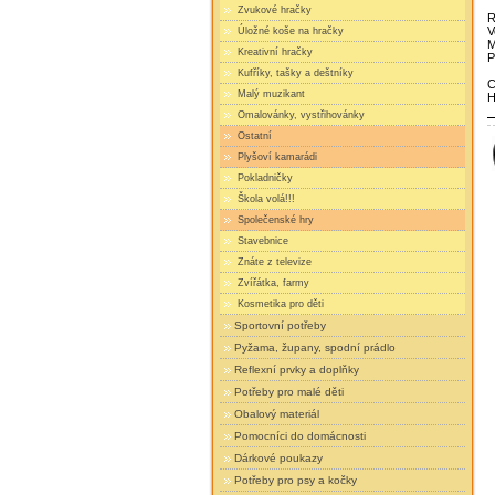
Zvukové hračky
R
V
Úložné koše na hračky
M
Kreativní hračky
P
Kufříky, tašky a deštníky
C
Malý muzikant
H
Omalovánky, vystřihovánky
Ostatní
Plyšoví kamarádi
Pokladničky
Škola volá!!!
Společenské hry
Stavebnice
Znáte z televize
Zvířátka, farmy
Kosmetika pro děti
Sportovní potřeby
Pyžama, župany, spodní prádlo
Reflexní prvky a doplňky
Potřeby pro malé děti
Obalový materiál
Pomocníci do domácnosti
Dárkové poukazy
Potřeby pro psy a kočky