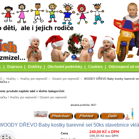
a
|
Doprava
|
Dobírky
|
Obchodní podmínky
|
Cookies
|
Odstoupení od s
mů
::
Hračky
::
Hračky pro nejmenší
::
Ostatní pro nejmenší
:: WOODY DŘEVO Baby kostky barevné set 
dačka v
ento produkt najdete také v těchto kategoriích:
račky / Hračky pro nejmenší / Ostatní pro nejmenší
aktuálně prohlížíte: 16/17
WOODY DŘEVO Baby kostky barevné set 50ks stavebnice vklá
240,00 Kč s DPH
Cena
198,35 Kč bez DPH