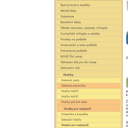
Bytový textil a doplňky
Metráž látky
Galanterie
Bavlněné šátky
Dětské ubrousky, zásterky, chňapky
Kuchyňské chňapky a sedáky
Povlaky na polštáře
Anatomické a relax polštáře
Pohankové polštáře
NOVÉ Šicí stroje
Z
Náhradní díly pro šicí stroje
Dekorační sítě
Hračky
Karneval, party
Oblíbené postavičky
Hračky holčičí
K
k
Hračky klučičí
Č
Hračky pod širé nebe
r
K
Hračky pro nejmenší
d
Chrastítka a kousátka
v
Edukační hračky
S
Ostatní pro nejmenší
m