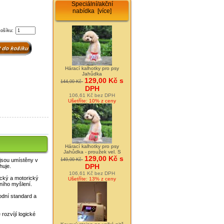
Speciální/akční
nabídka [více]
košíku:
Hárací kalhotky pro psy
Jahůdka
129,00 Kč s
144,00 Kč
DPH
106,61 Kč bez DPH
Ušetříte: 10% z ceny
Hárací kalhotky pro psy
Jahůdka - proužek vel. S
129,00 Kč s
149,00 Kč
jsou umístěny v
DPH
huje.
106,61 Kč bez DPH
cký a motorický
Ušetříte: 13% z ceny
ního myšlení.
odní standard a
rozvíjí logické