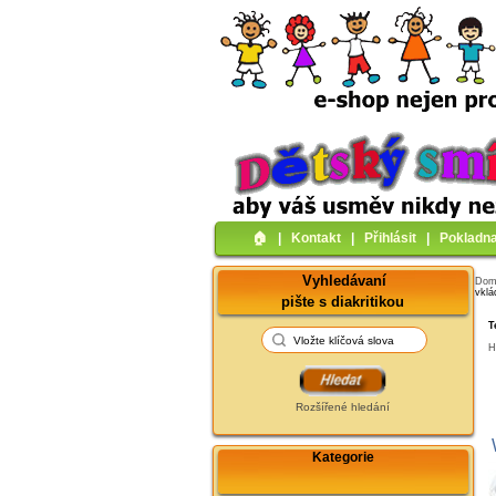
🏠︎
|
Kontakt
|
Přihlásit
|
Pokladn
Vyhledávaní
Do
vklá
pište s diakritikou
T
H
Rozšířené hledání
Kategorie