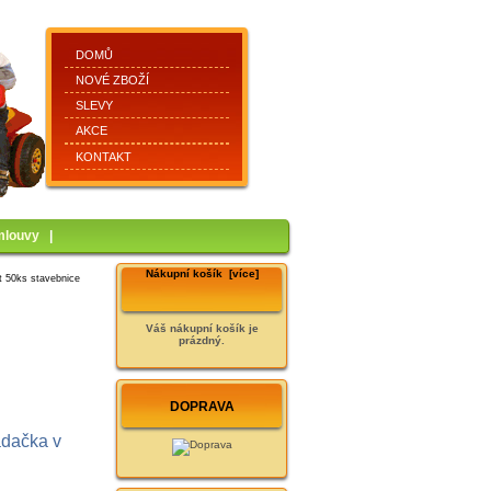
DOMŮ
NOVÉ ZBOŽÍ
SLEVY
AKCE
KONTAKT
mlouvy
|
Nákupní košík [více]
50ks stavebnice
Váš nákupní košík je
prázdný.
DOPRAVA
dačka v