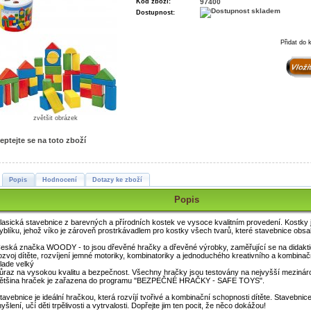
Kód zboží:
97400
Dostupnost:
Přidat do 
zvětšit obrázek
eptejte se na toto zboží
Popis
Hodnocení
Dotazy ke zboží
Popis
lasická stavebnice z barevných a přírodních kostek ve vysoce kvalitním provedení. Kostky 
yblíku, jehož víko je zároveň prostrkávadlem pro kostky všech tvarů, které stavebnice obsa
eská značka WOODY - to jsou dřevěné hračky a dřevěné výrobky, zaměřující se na didakti
ozvoj dítěte, rozvíjení jemné motoriky, kombinatoriky a jednoduchého kreativního a kombinač
lade velký
ůraz na vysokou kvalitu a bezpečnost. Všechny hračky jsou testovány na nejvyšší mezinár
ětšina hraček je zařazena do programu "BEZPEČNÉ HRAČKY - SAFE TOYS".
tavebnice je ideální hračkou, která rozvíjí tvořivé a kombinační schopnosti dítěte. Stavebnice 
yšlení, učí děti trpělivosti a vytrvalosti. Dopřejte jim ten pocit, že něco dokážou!