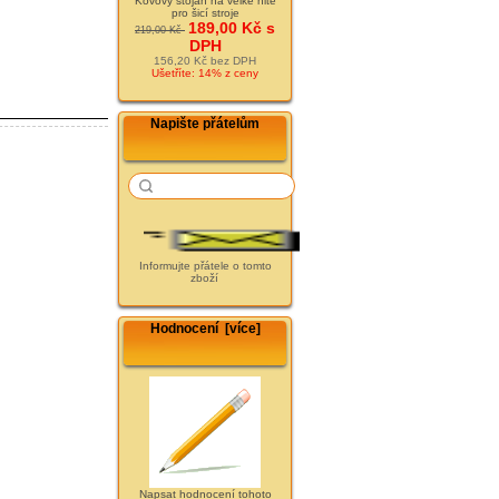
Kovový stojan na velké nitě
pro šicí stroje
189,00 Kč s
219,00 Kč
DPH
156,20 Kč bez DPH
Ušetříte: 14% z ceny
Napište přátelům
Informujte přátele o tomto
zboží
Hodnocení [více]
Napsat hodnocení tohoto