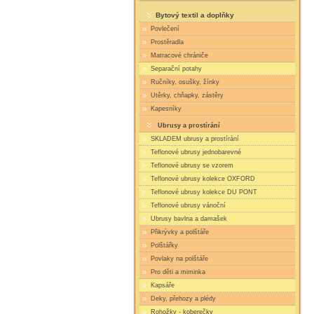
Bytový textil a doplňky
Povlečení
Prostěradla
Matracové chrániče
Separační potahy
Ručníky, osušky, žínky
Utěrky, chňapky, zástěry
Kapesníky
Ubrusy a prostírání
SKLADEM ubrusy a prostírání
Teflonové ubrusy jednobarevné
Teflonové ubrusy se vzorem
Teflonové ubrusy kolekce OXFORD
Teflonové ubrusy kolekce DU PONT
Teflonové ubrusy vánoční
Ubrusy bavlna a damašek
Přikrývky a polštáře
Polštářky
Povlaky na polštáře
Pro děti a miminka
Kapsáře
Deky, přehozy a plédy
Rohožky - koberečky