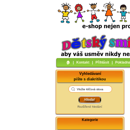
🏠︎
|
Kontakt
|
Přihlásit
|
Pokladn
Vyhledávaní
pište s diakritikou
Rozšířené hledání
Kategorie