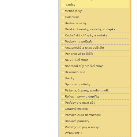
Sedáky
Metráž látky
Galanterie
Bavlněné šátky
Dětské ubrousky, zásterky, chňapky
Kuchyňské chňapky a sedáky
Povlaky na polštáře
Anatomické a relax polštáře
Pohankové polštáře
NOVÉ Šicí stroje
Náhradní díly pro šicí stroje
Dekorační sítě
Hračky
Sportovní potřeby
Pyžama, župany, spodní prádlo
Reflexní prvky a doplňky
Potřeby pro malé děti
Obalový materiál
Pomocníci do domácnosti
Dárkové poukazy
Potřeby pro psy a kočky
VÝPRODEJ