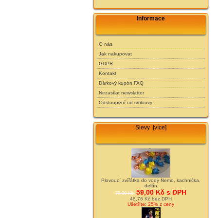
Informace
O nás
Jak nakupovat
GDPR
Kontakt
Dárkový kupón FAQ
Nezasílat newslatter
Odstoupení od smlouvy
Slevy [více]
Plovoucí zvířátka do vody Nemo, kachnička,
delfín
59,00 Kč s DPH
79,00 Kč
48,76 Kč bez DPH
Ušetříte: 25% z ceny