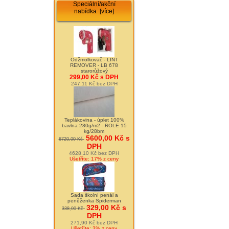
Speciální/akční
nabídka [více]
Odžmolkovač - LINT
REMOVER - LB 678
starorůžový
299,00 Kč s DPH
247,11 Kč bez DPH
Teplákovina - úplet 100%
bavlna 280g/m2 - ROLE 15
kg/28bm
5600,00 Kč s
6720,00 Kč
DPH
4628,10 Kč bez DPH
Ušetříte: 17% z ceny
Sada školní penál a
peněženka Spiderman
329,00 Kč s
338,00 Kč
DPH
271,90 Kč bez DPH
Ušetříte: 3% z ceny