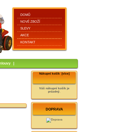
DOMŮ
NOVÉ ZBOŽÍ
SLEVY
AKCE
KONTAKT
mlouvy
|
Nákupní košík [více]
Váš nákupní košík je
prázdný.
DOPRAVA