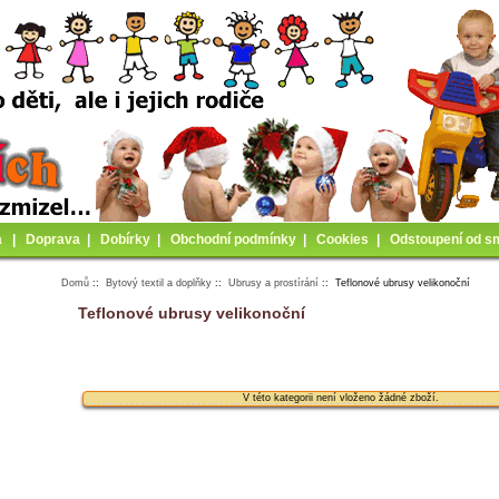
a
|
Doprava
|
Dobírky
|
Obchodní podmínky
|
Cookies
|
Odstoupení od s
Domů
::
Bytový textil a doplňky
::
Ubrusy a prostírání
:: Teflonové ubrusy velikonoční
Teflonové ubrusy velikonoční
V této kategorii není vloženo žádné zboží.