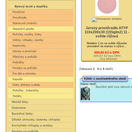
Bytový textil a doplňky
Povlečení
Prostěradla
Matracové chrániče
Jersey prostěradlo ATYP
Separační potahy
110x200x30 (155g/m2) 11 -
Ručníky, osušky, žínky
světle růžová
Utěrky, chňapky, zástěry
Skladem 1 ks ve světle růžovém
Kapesníky
provedení na matraci o výšce...
Ubrusy a prostírání
600,00 Kč s DPH
495,87 Kč bez DPH
Přikrývky a polštáře
... více informací
Polštářky
Povlaky na polštáře
Zobrazeno
1
-
3
(z
3
zboží)
Pro děti a miminka
Výběr z naskladněného zboží
Kapsáře
Název zboží
Deky, přehozy a plédy
Bavlněný pléd Listy lahvově
Rohožky - koberečky
Sedáky
Metráž látky
Galanterie
Bavlněné šátky
Dětské ubrousky, zásterky, chňapky
Kuchyňské chňapky a sedáky
Povlaky na polštáře