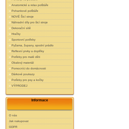
Anatomické a relax polštáře
Pohankové polštáře
NOVÉ Šicí stroje
Náhradní díly pro šicí stroje
Dekorační sítě
Hračky
Sportovní potřeby
Pyžama, župany, spodní prádlo
Reflexní prvky a doplňky
Potřeby pro malé děti
Obalový materiál
Pomocníci do domácnosti
Dárkové poukazy
Potřeby pro psy a kočky
VÝPRODEJ
Informace
O nás
Jak nakupovat
GDPR