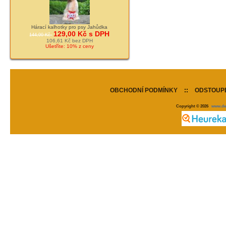
Hárací kalhotky pro psy Jahůdka
129,00 Kč s DPH
144,00 Kč
106,61 Kč bez DPH
Ušetříte: 10% z ceny
OBCHODNÍ PODMÍNKY
::
ODSTOUPE
Copyright © 2026
www.de