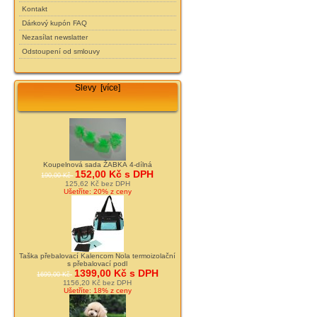
Kontakt
Dárkový kupón FAQ
Nezasílat newslatter
Odstoupení od smlouvy
Slevy [více]
Koupelnová sada ŽABKA 4-dílná
152,00 Kč s DPH
190,00 Kč
125,62 Kč bez DPH
Ušetříte: 20% z ceny
Taška přebalovací Kalencom Nola termoizolační
s přebalovací podl
1399,00 Kč s DPH
1699,00 Kč
1156,20 Kč bez DPH
Ušetříte: 18% z ceny