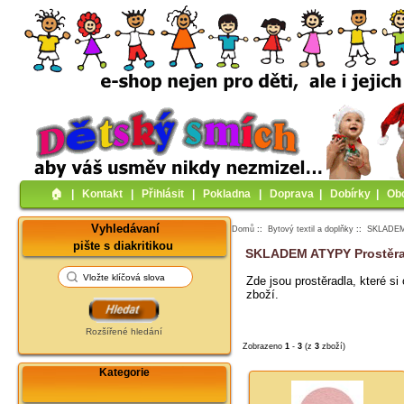
🏠︎
|
Kontakt
|
Přihlásit
|
Pokladna
|
Doprava
|
Dobírky
|
Ob
Vyhledávaní
Domů
::
Bytový textil a doplňky
::
SKLADEM P
pište s diakritikou
SKLADEM ATYPY Prostěra
Zde jsou prostěradla, které si
zboží.
Rozšířené hledání
Zobrazeno
1
-
3
(z
3
zboží)
Kategorie