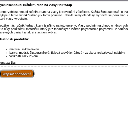
ychleschnoucí ručník/turban na vlasy Hair Wrap
ento rychleschnoucí ruční/turban na vlasy je revoluční záležitost. Každá žena se snaží o sv
ejlépe a tento ručník/turban jí k tomu pomůže Jakmile si myjete vlasy, vyhněte se používání
terý vlasy vysušuje.
oužijte náš ručník/turban, který je přímo na toto určený. Vlasy pod ním uschnou o něco rychlej
 to díky použitému materiálu, který je z tenoučkých vláken polyesteru a polyamidu. V nabíd
arevných variant a tak si stačí jen vybrat.
lastnosti produktu:
materiál: mikrovlákno
barva: modrá, žlutooranžová, fialová a světle růžová - zvolte z rozbalovací nabídky
velikosti: 60 x 25 cm
ena za 1ks.