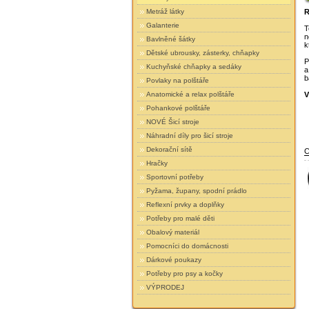
R
Metráž látky
Galanterie
T
n
Bavlněné šátky
k
Dětské ubrousky, zásterky, chňapky
P
Kuchyňské chňapky a sedáky
a
b
Povlaky na polštáře
V
Anatomické a relax polštáře
Pohankové polštáře
NOVÉ Šicí stroje
Náhradní díly pro šicí stroje
Dekorační sítě
C
Hračky
Sportovní potřeby
Pyžama, župany, spodní prádlo
Reflexní prvky a doplňky
Potřeby pro malé děti
Obalový materiál
Pomocníci do domácnosti
Dárkové poukazy
Potřeby pro psy a kočky
VÝPRODEJ