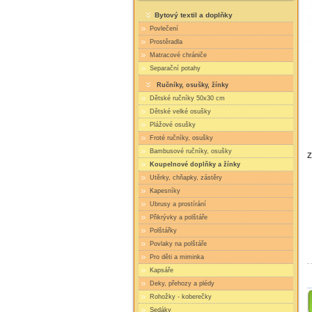
Bytový textil a doplňky
Povlečení
Prostěradla
Matracové chrániče
Separační potahy
Ručníky, osušky, žínky
Dětské ručníky 50x30 cm
Dětské velké osušky
Plážové osušky
Froté ručníky, osušky
Bambusové ručníky, osušky
Z
Koupelnové doplňky a žínky
Utěrky, chňapky, zástěry
Kapesníky
Ubrusy a prostírání
Přikrývky a polštáře
Polštářky
Povlaky na polštáře
Pro děti a miminka
Kapsáře
Deky, přehozy a plédy
Rohožky - koberečky
Sedáky