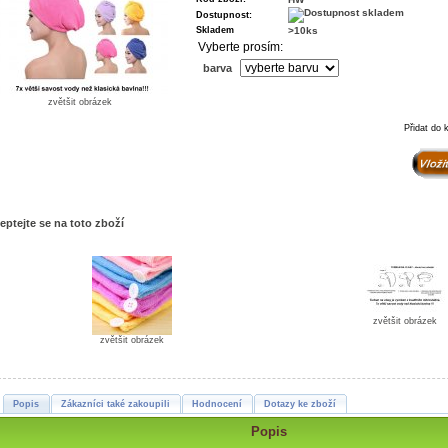
Dostupnost:
Skladem
>10ks
Vyberte prosím:
barva
zvětšit obrázek
Přidat do 
eptejte se na toto zboží
zvětšit obrázek
zvětšit obrázek
Popis
Zákazníci také zakoupili
Hodnocení
Dotazy ke zboží
Popis