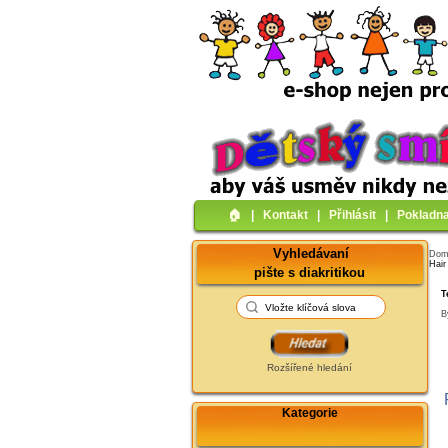
🏠︎
|
Kontakt
|
Přihlásit
|
Pokladn
Vyhledávaní
Do
Hai
pište s diakritikou
T
B
Rozšířené hledání
Kategorie