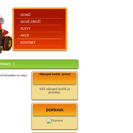
DOMŮ
NOVÉ ZBOŽÍ
SLEVY
AKCE
KONTAKT
mlouvy
|
Nákupní košík [více]
učník/turban na vlasy
Váš nákupní košík je
prázdný.
DOPRAVA