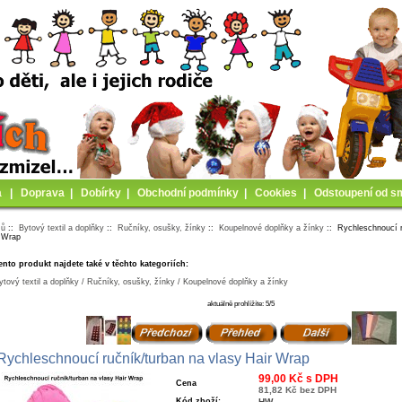
a
|
Doprava
|
Dobírky
|
Obchodní podmínky
|
Cookies
|
Odstoupení od s
mů
::
Bytový textil a doplňky
::
Ručníky, osušky, žínky
::
Koupelnové doplňky a žínky
:: Rychleschnoucí r
r Wrap
ento produkt najdete také v těchto kategoriích:
ytový textil a doplňky / Ručníky, osušky, žínky / Koupelnové doplňky a žínky
aktuálně prohlížíte: 5/5
Rychleschnoucí ručník/turban na vlasy Hair Wrap
99,00 Kč s DPH
Cena
81,82 Kč bez DPH
Kód zboží:
HW