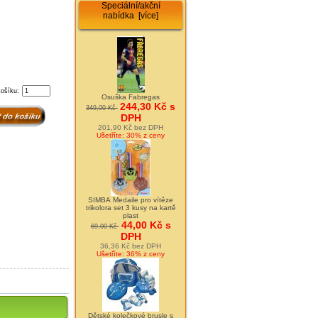
Speciální/akční
nabídka [více]
košíku:
Osuška Fabregas
244,30 Kč s
349,00 Kč
DPH
201,90 Kč bez DPH
Ušetříte: 30% z ceny
SIMBA Medaile pro vítěze
trikolora set 3 kusy na kartě
plast
44,00 Kč s
69,00 Kč
DPH
36,36 Kč bez DPH
Ušetříte: 36% z ceny
Dětské kolečkové brusle s