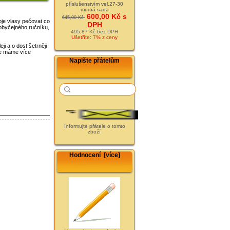
příslušenstvím vel.27-30
modrá sada
600,00 Kč s
645,00 Kč
oje vlasy pečovat co
DPH
 obyčejného ručníku,
495,87 Kč bez DPH
Ušetříte: 7% z ceny
i a o dost šetrněji
ce máme více
Napište přátelům
Informujte přátele o tomto
zboží
Hodnocení [více]