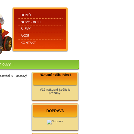
DOMŮ
NOVÉ ZBOŽÍ
SLEVY
AKCE
KONTAKT
mlouvy
|
Nákupní košík [více]
ledování tv - jahodový
Váš nákupní košík je
prázdný.
DOPRAVA