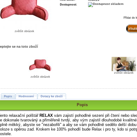
Dostupnost:
Přidat do 
zvětšit obrázek
eptejte se na toto zboží
zvětšit obrázek
zvětšit obrázek
Popis
Hodnocení
Dotazy ke zboží
Popis
ento relaxační polštář
RELAX
vám z
ajistí pohodlné sezení při čtení nebo sle
Je
dokonale tvarováný a přiměřeně tvrdý, aby vým zajistil dlouhodobé kvalitn
plně měkký, abyste se "nezabořili" a aby se vám pohodlně sedělo delší dobu
oloze s opěrou zad.
Krokem ke 100% pohodlí bude Relax i pro ty, kdo si potr
ostele.