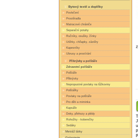
Bytový textil a doplňky
Povlečení
Prostěradla
Matracové chrániče
Separační potahy
Ručníky, osušky, žínky
Utěrky, chňapky, zástěry
Z
Kapesníky
Ubrusy a prostírání
Přikrývky a polštáře
Zdravotní polštáře
Polštáře
Přikrývky
Nepropustné povlaky na lůžkoviny
Polštářky
Povlaky na polštáře
Pro děti a miminka
Kapsáře
Deky, přehozy a plédy
T
Rohožky - koberečky
u
Sedáky
p
Metráž látky
p
Galanterie