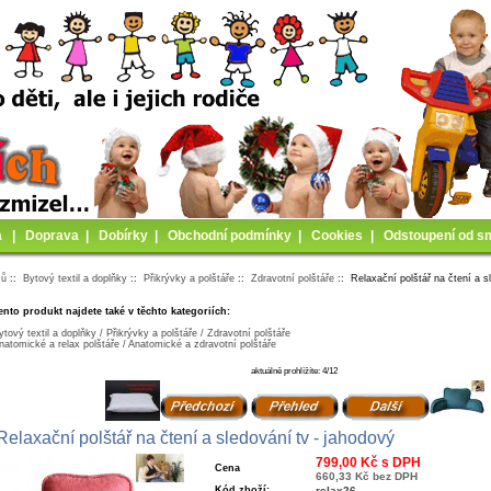
a
|
Doprava
|
Dobírky
|
Obchodní podmínky
|
Cookies
|
Odstoupení od s
mů
::
Bytový textil a doplňky
::
Přikrývky a polštáře
::
Zdravotní polštáře
:: Relaxační polštář na čtení a s
ento produkt najdete také v těchto kategoriích:
ytový textil a doplňky / Přikrývky a polštáře / Zdravotní polštáře
natomické a relax polštáře / Anatomické a zdravotní polštáře
aktuálně prohlížíte: 4/12
Relaxační polštář na čtení a sledování tv - jahodový
799,00 Kč s DPH
Cena
660,33 Kč bez DPH
Kód zboží:
relax26