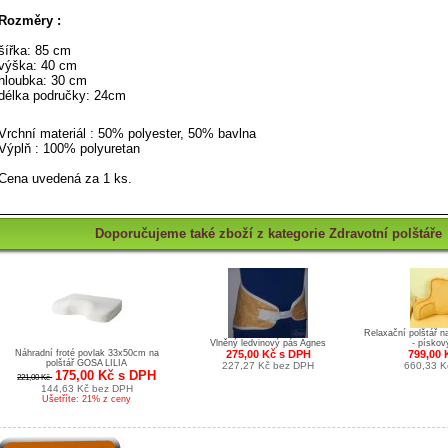
Rozměry :
šířka: 85 cm
výška: 40 cm
hloubka: 30 cm
délka područky: 24cm
Vrchní materiál : 50% polyester, 50% bavlna
Výplň : 100% polyuretan
Cena uvedená za 1 ks.
Doporučujeme také zboží z kategorie Zdravotní polštáře
Relaxační polštář n
Vlněný ledvinový pás Agnes
- pískov
Náhradní froté povlak 33x50cm na
275,00 Kč s DPH
799,00 
polštář GOSA LILIA
227,27 Kč bez DPH
660,33 K
175,00 Kč s DPH
221,00 Kč
144,63 Kč bez DPH
Ušetříte: 21% z ceny