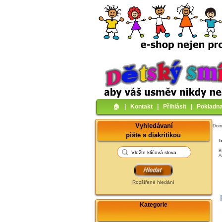
🏠︎
|
Kontakt
|
Přihlásit
|
Pokladn
Vyhledávaní
Do
pište s diakritikou
T
B
A
Rozšířené hledání
Kategorie