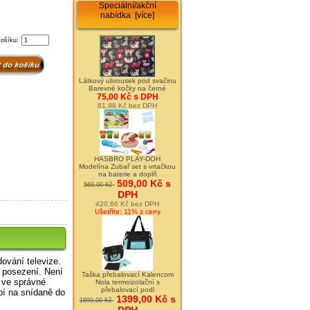
Speciální/akční
nabídka [více]
košíku:
Látkový ubrousek pod svačinu
Barevné kočky na černé
75,00 Kč s DPH
61,98 Kč bez DPH
HASBRO PLAY-DOH
Modelína Zubař set s vrtačkou
na baterie a doplň
509,00 Kč s
569,00 Kč
DPH
420,66 Kč bez DPH
Ušetříte: 11% z ceny
dování televize.
é posezení. Není
Taška přebalovací Kalencom
 ve správné
Nola termoizolační s
přebalovací podl
pí na snídaně do
1399,00 Kč s
1699,00 Kč
DPH