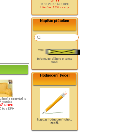
1156,20 Kč bez DPH
Ušetříte: 18% z ceny
Napište přátelům
Informujte přátele o tomto
zboží
Hodnocení [více]
a čtení a sledování tv
ý kostička
Kč s DPH
č bez DPH
Napsat hodnocení tohoto
zboží.