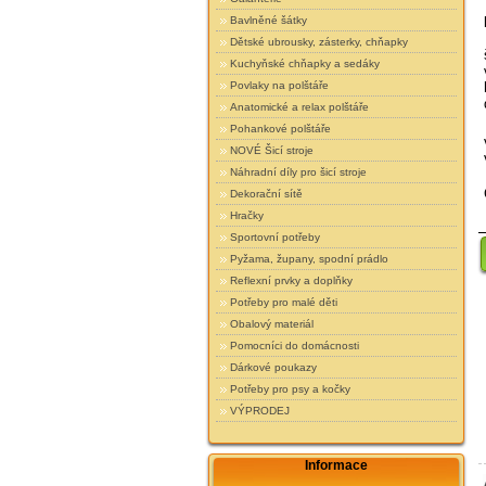
Bavlněné šátky
Dětské ubrousky, zásterky, chňapky
Kuchyňské chňapky a sedáky
Povlaky na polštáře
Anatomické a relax polštáře
Pohankové polštáře
NOVÉ Šicí stroje
Náhradní díly pro šicí stroje
Dekorační sítě
Hračky
Sportovní potřeby
Pyžama, župany, spodní prádlo
Reflexní prvky a doplňky
Potřeby pro malé děti
Obalový materiál
Pomocníci do domácnosti
Dárkové poukazy
Potřeby pro psy a kočky
VÝPRODEJ
Informace