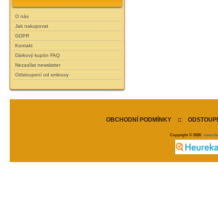
O nás
Jak nakupovat
GDPR
Kontakt
Dárkový kupón FAQ
Nezasílat newslatter
Odstoupení od smlouvy
OBCHODNÍ PODMÍNKY
::
ODSTOUPE
Copyright © 2026
www.de