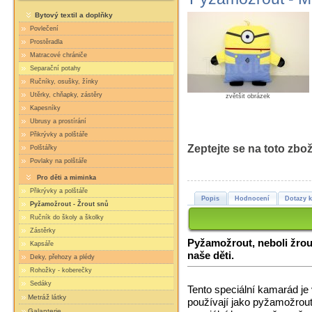
Bytový textil a doplňky
Povlečení
Prostěradla
Matracové chrániče
Separační potahy
Ručníky, osušky, žínky
Utěrky, chňapky, zástěry
zvětšit obrázek
Kapesníky
Ubrusy a prostírání
Přikrývky a polštáře
Zeptejte se na toto zbož
Polštářky
Povlaky na polštáře
Pro děti a miminka
Přikrývky a polštáře
Popis
Hodnocení
Dotazy k
Pyžamožrout - Žrout snů
Ručník do školy a školky
Zástěrky
Pyžamožrout, neboli žrou
Kapsáře
naše děti.
Deky, přehozy a plédy
Rohožky - koberečky
Sedáky
Tento speciální kamarád je 
Metráž látky
používají jako pyžamožrouta
Galanterie