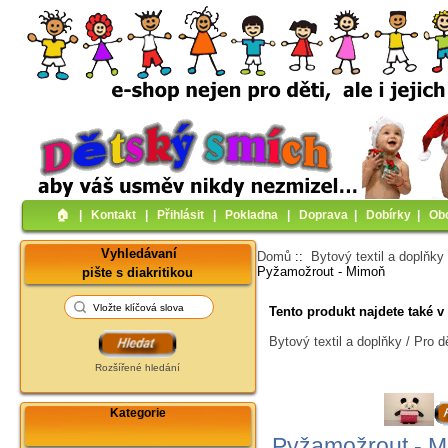
🏠︎
|
Kontakt
|
Přihlásit
|
Pokladna
|
Doprava
|
Dobírky
|
Ob
Vyhledávaní
Domů
::
Bytový textil a doplňky
Pyžamožrout - Mimoň
pište s diakritikou
Tento produkt najdete také v 
Bytový textil a doplňky / Pro 
Rozšířené hledání
Kategorie
Pyžamožrout - 