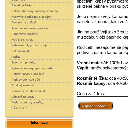
speciální kapsy pyžamožro
uklizené pěkně v bříšku p
Bavlněné šátky
Dětské ubrousky, zásterky, chňapky
Je to nejen skvělý kamarád,
Kuchyňské chňapky a sedáky
najdete jak doma, tak i ve š
Povlaky na polštáře
Anatomické a relax polštáře
Jiní ho používají jako žrou
Pohankové polštáře
mu zdálo, vloží papír do ka
NOVÉ Šicí stroje
Náhradní díly pro šicí stroje
Rodiče!!!, nezapomeňte papí
Dekorační sítě
podívá, zda mu kamarád špa
Hračky
Vrchní materiál:
100% bav
Sportovní potřeby
Výplň:
směs polyesterových
Pyžama, župany, spodní prádlo
Reflexní prvky a doplňky
Rozměr tělíčka:
cca 40x5
Potřeby pro malé děti
Rozměr kapsy:
cca 40x3
Obalový materiál
Pomocníci do domácnosti
Cena za 1 kus.
Dárkové poukazy
Potřeby pro psy a kočky
VÝPRODEJ
Informace