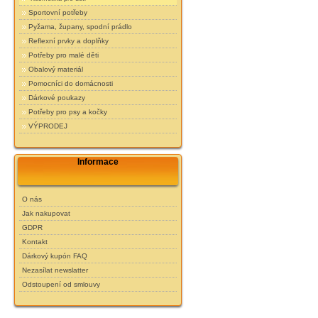
Sportovní potřeby
Pyžama, župany, spodní prádlo
Reflexní prvky a doplňky
Potřeby pro malé děti
Obalový materiál
Pomocníci do domácnosti
Dárkové poukazy
Potřeby pro psy a kočky
VÝPRODEJ
Informace
O nás
Jak nakupovat
GDPR
Kontakt
Dárkový kupón FAQ
Nezasílat newslatter
Odstoupení od smlouvy