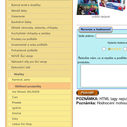
Bytový textil a doplňky
Metráž látky
Galanterie
zvětšit obrázek
Bavlněné šátky
Dětské ubrousky, zásterky, chňapky
Recenze a hodnocení
Kuchyňské chňapky a sedáky
Vaše jméno:
Povlaky na polštáře
Vyberte hodnocen
Anatomické a relax polštáře
Pohankové polštáře
NOVÉ Šicí stroje
Řekněte nám, co si myslíte a podělte 
Náhradní díly pro šicí stroje
produktu.
Dekorační sítě
Hračky
Karneval, party
Oblíbené postavičky
Hot Wheels SKLADEM
Cars
POZNÁMKA:
HTML tagy nejso
Poznámka:
Hodnocení mohou 
Frozen
Igráček
Krteček
Kuky
Littlest Pet Shop