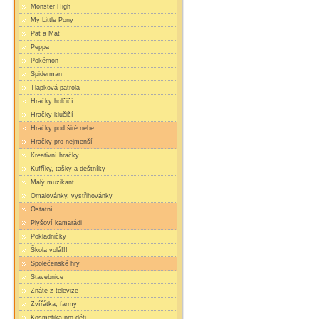
Monster High
My Little Pony
Pat a Mat
Peppa
Pokémon
Spiderman
Tlapková patrola
Hračky holčičí
Hračky klučičí
Hračky pod širé nebe
Hračky pro nejmenší
Kreativní hračky
Kufříky, tašky a deštníky
Malý muzikant
Omalovánky, vystřihovánky
Ostatní
Plyšoví kamarádi
Pokladničky
Škola volá!!!
Společenské hry
Stavebnice
Znáte z televize
Zvířátka, farmy
Kosmetika pro děti