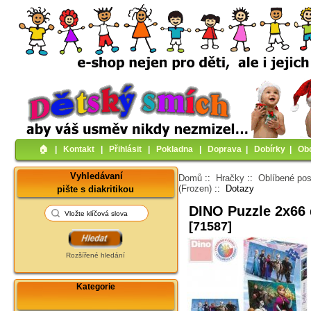
🏠︎
|
Kontakt
|
Přihlásit
|
Pokladna
|
Doprava
|
Dobírky
|
Ob
Vyhledávaní
Domů
::
Hračky
::
Oblíbené pos
(Frozen)
:: Dotazy
pište s diakritikou
DINO Puzzle 2x66 
[71587]
Rozšířené hledání
Kategorie