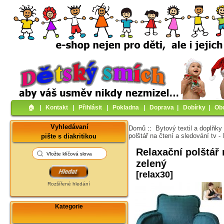
🏠︎
|
Kontakt
|
Přihlásit
|
Pokladna
|
Doprava
|
Dobírky
|
Ob
Vyhledávaní
Domů
::
Bytový textil a doplňky
polštář na čtení a sledování tv -
pište s diakritikou
Relaxační polštář 
zelený
[relax30]
Rozšířené hledání
Kategorie