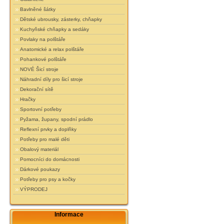
Bavlněné šátky
Dětské ubrousky, zásterky, chňapky
Kuchyňské chňapky a sedáky
Povlaky na polštáře
Anatomické a relax polštáře
Pohankové polštáře
NOVÉ Šicí stroje
Náhradní díly pro šicí stroje
Dekorační sítě
Hračky
Sportovní potřeby
Pyžama, župany, spodní prádlo
Reflexní prvky a doplňky
Potřeby pro malé děti
Obalový materiál
Pomocníci do domácnosti
Dárkové poukazy
Potřeby pro psy a kočky
VÝPRODEJ
Informace