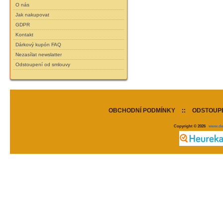
O nás
Jak nakupovat
GDPR
Kontakt
Dárkový kupón FAQ
Nezasílat newslatter
Odstoupení od smlouvy
OBCHODNÍ PODMÍNKY
::
ODSTOUPE
Copyright © 2026
www.de