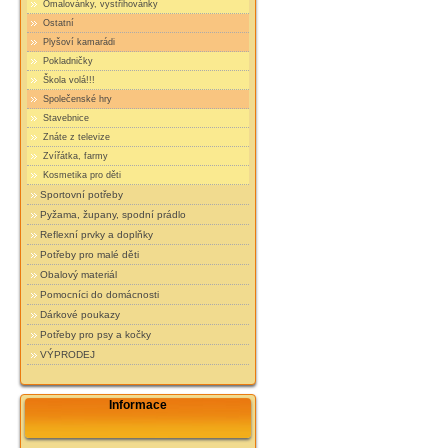
Omalovánky, vystřihovánky
Ostatní
Plyšoví kamarádi
Pokladničky
Škola volá!!!
Společenské hry
Stavebnice
Znáte z televize
Zvířátka, farmy
Kosmetika pro děti
Sportovní potřeby
Pyžama, župany, spodní prádlo
Reflexní prvky a doplňky
Potřeby pro malé děti
Obalový materiál
Pomocníci do domácnosti
Dárkové poukazy
Potřeby pro psy a kočky
VÝPRODEJ
Informace