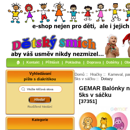
🏠︎
|
Kontakt
|
Přihlásit
|
Pokladna
|
Doprava
|
Dobírky
|
Ob
Vyhledávaní
Domů
::
Hračky
::
Karneval, pa
5ks v sáčku
:: Dotazy
pište s diakritikou
GEMAR Balónky na
5ks v sáčku
[37351]
Rozšířené hledání
Kategorie