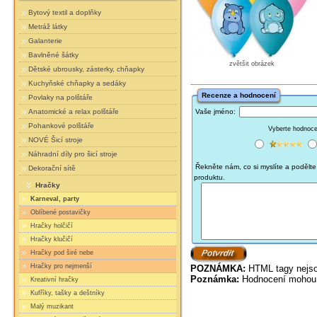
Bytový textil a doplňky
Metráž látky
Galanterie
Bavlněné šátky
zvětšit obrázek
Dětské ubrousky, zásterky, chňapky
Kuchyňské chňapky a sedáky
Recenze a hodnocení
Povlaky na polštáře
Vaše jméno:
Anatomické a relax polštáře
Pohankové polštáře
Vyberte hodnocen
NOVÉ Šicí stroje
Náhradní díly pro šicí stroje
Řekněte nám, co si myslíte a podělte 
Dekorační sítě
produktu.
Hračky
Karneval, party
Oblíbené postavičky
Hračky holčičí
Hračky klučičí
Hračky pod širé nebe
Hračky pro nejmenší
POZNÁMKA:
HTML tagy nejso
Poznámka:
Hodnocení mohou 
Kreativní hračky
Kufříky, tašky a deštníky
Malý muzikant