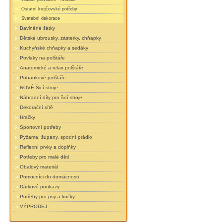
Ostatní krejčovské potřeby
Svatební dekorace
Bavlněné šátky
Dětské ubrousky, zásterky, chňapky
Kuchyňské chňapky a sedáky
Povlaky na polštáře
Anatomické a relax polštáře
Pohankové polštáře
NOVÉ Šicí stroje
Náhradní díly pro šicí stroje
Dekorační sítě
Hračky
Sportovní potřeby
Pyžama, župany, spodní prádlo
Reflexní prvky a doplňky
Potřeby pro malé děti
Obalový materiál
Pomocníci do domácnosti
Dárkové poukazy
Potřeby pro psy a kočky
VÝPRODEJ