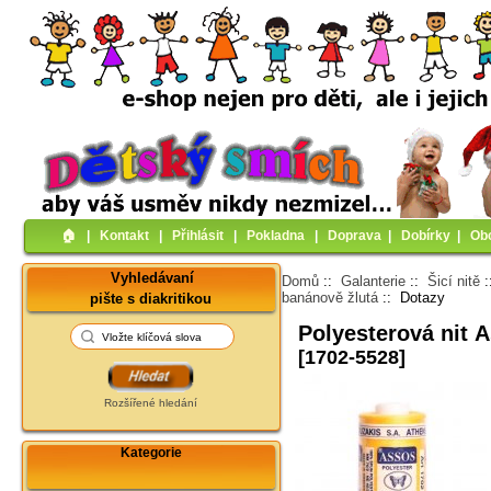
🏠︎
|
Kontakt
|
Přihlásit
|
Pokladna
|
Doprava
|
Dobírky
|
Ob
Vyhledávaní
Domů
::
Galanterie
::
Šicí nitě
banánově žlutá
:: Dotazy
pište s diakritikou
Polyesterová nit 
[1702-5528]
Rozšířené hledání
Kategorie