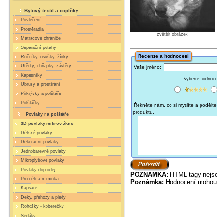
Bytový textil a doplňky
Povlečení
Prostěradla
zvětšit obrázek
Matracové chrániče
Separační potahy
Recenze a hodnocení
Ručníky, osušky, žínky
Utěrky, chňapky, zástěry
Vaše jméno:
Kapesníky
Vyberte hodnocen
Ubrusy a prostírání
Přikrývky a polštáře
Polštářky
Řekněte nám, co si myslíte a podělte 
produktu.
Povlaky na polštáře
3D povlaky mikrovlákno
Dětské povlaky
Dekorační povlaky
Jednobarevné povlaky
Mikroplyšové povlaky
Povlaky doprodej
POZNÁMKA:
HTML tagy nejso
Pro děti a miminka
Poznámka:
Hodnocení mohou 
Kapsáře
Deky, přehozy a plédy
Rohožky - koberečky
Sedáky