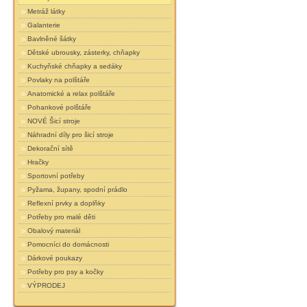
Metráž látky
Galanterie
Bavlněné šátky
Dětské ubrousky, zásterky, chňapky
Kuchyňské chňapky a sedáky
Povlaky na polštáře
Anatomické a relax polštáře
Pohankové polštáře
NOVÉ Šicí stroje
Náhradní díly pro šicí stroje
Dekorační sítě
Hračky
Sportovní potřeby
Pyžama, župany, spodní prádlo
Reflexní prvky a doplňky
Potřeby pro malé děti
Obalový materiál
Pomocníci do domácnosti
Dárkové poukazy
Potřeby pro psy a kočky
VÝPRODEJ