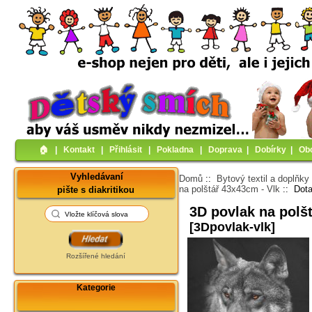
🏠︎
|
Kontakt
|
Přihlásit
|
Pokladna
|
Doprava
|
Dobírky
|
Ob
Vyhledávaní
Domů
::
Bytový textil a doplňky
na polštář 43x43cm - Vlk
:: Dot
pište s diakritikou
3D povlak na polš
[3Dpovlak-vlk]
Rozšířené hledání
Kategorie