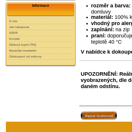
rozměr a barva:
Informace
domluvy
materiál:
100% kv
O nás
vhodný pro aler
Jak nakupovat
zapínání:
na zip
GDPR
praní:
doporučuje
Kontakt
teplotě 40 °C
Dárkový kupón FAQ
Nezasílat newslatter
V nabídce k dokoupen
Odstoupení od smlouvy
UPOZORNĚNÍ:
Reál
vyobrazených, dle d
daném odstínu.