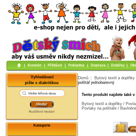
🏠︎
|
Kontakt
|
Přihlásit
|
Pokladna
|
Doprava
|
Dobírky
|
Ob
Vyhledávaní
Domů
::
Bytový textil a doplňky
polštář jednobarevný
pište s diakritikou
Tento produkt najdete také v 
Bytový textil a doplňky / Povl
Povlaky na polštáře / Bavlněn
Rozšířené hledání
Kategorie