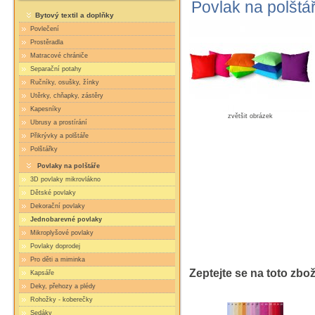
Povlak na polštá
Bytový textil a doplňky
Povlečení
Prostěradla
Matracové chrániče
Separační potahy
Ručníky, osušky, žínky
Utěrky, chňapky, zástěry
Kapesníky
zvětšit obrázek
Ubrusy a prostírání
Přikrývky a polštáře
Polštářky
Povlaky na polštáře
3D povlaky mikrovlákno
Dětské povlaky
Dekorační povlaky
Jednobarevné povlaky
Mikroplyšové povlaky
Povlaky doprodej
Pro děti a miminka
Zeptejte se na toto zbož
Kapsáře
Deky, přehozy a plédy
Rohožky - koberečky
Sedáky