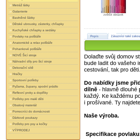
Metráž látky
Galanterie
zvětšit obrázek
Bavlněné šátky
Dětské ubrousky, zásterky, chňapky
Kuchyňské chňapky a sedáky
Povlaky na polštáře
Popis
Zákazníci také zakou
Anatomické a relax polštáře
Pohankové polštáře
NOVÉ Šicí stroje
Dolaďte svůj domov s
Náhradní díly pro šicí stroje
bude ladit do vašeho i
Dekorační sítě
cestování, tak pro děti
Hračky
Sportovní potřeby
Do nabídky jsme přid
Pyžama, župany, spodní prádlo
dílně
- hlavně dlouhé 
Reflexní prvky a doplňky
každý. Ke každému povl
Potřeby pro malé děti
i prošívané. Ty najdet
Obalový materiál
Pomocníci do domácnosti
Naše výroba.
Dárkové poukazy
Potřeby pro psy a kočky
VÝPRODEJ
Specifikace povlaku