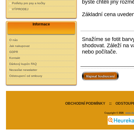
byste chtěli jiný rozm
Potřeby pro psy a kočky
VÝPRODEJ
Základní cena uveden
Informace
Snažíme se fotit barv
O nás
shodovat. Záleží na 
Jak nakupovat
nebo počítače.
GDPR
Kontakt
Dárkový kupón FAQ
Nezasílat newslatter
Odstoupení od smlouvy
OBCHODNÍ PODMÍNKY
::
ODSTOUPE
Copyright © 2026
www.de