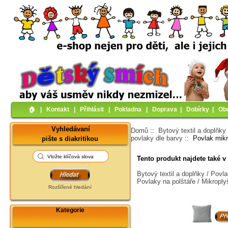
🏠︎
|
Kontakt
|
Přihlásit
|
Pokladna
|
Doprava
|
Dobírky
|
Ob
Vyhledávaní
Domů
::
Bytový textil a doplňky
povlaky dle barvy
:: Povlak mikr
pište s diakritikou
Tento produkt najdete také v 
Bytový textil a doplňky / Povl
Povlaky na polštáře / Mikropl
Rozšířené hledání
Kategorie