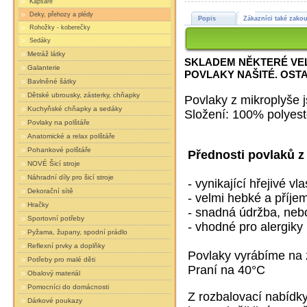
Kapsáře
Deky, přehozy a plédy
Popis
Zákazníci také zakou
Rohožky - koberečky
Sedáky
Metráž látky
SKLADEM NĚKTERÉ VELI
Galanterie
POVLAKY NAŠITÉ. OST
Bavlněné šátky
Dětské ubrousky, zásterky, chňapky
Povlaky z mikroplyše j
Kuchyňské chňapky a sedáky
Složení: 100% polyest
Povlaky na polštáře
Anatomické a relax polštáře
Pohankové polštáře
Přednosti povlaků z
NOVÉ Šicí stroje
Náhradní díly pro šicí stroje
- vynikající hřejivé vla
Dekorační sítě
- velmi hebké a příje
Hračky
- snadná údržba, nebo
Sportovní potřeby
- vhodné pro alergiky
Pyžama, župany, spodní prádlo
Reflexní prvky a doplňky
Povlaky vyrábíme na 
Potřeby pro malé děti
Praní na 40°C
Obalový materiál
Pomocníci do domácnosti
Z rozbalovací nabídky
Dárkové poukazy