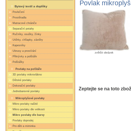
Povlak mikroplyš
Bytový textil a doplňky
Povlečení
Prostěradla
Matracové chrániče
Separační potahy
Ručníky, osušky, žínky
Utěrky, chňapky, zástěry
Kapesníky
Ubrusy a prostírání
zvětšit obrázek
Přikrývky a polštáře
Polštářky
Povlaky na polštáře
3D povlaky mikrovlákno
Dětské povlaky
Dekorační povlaky
Zeptejte se na toto zbož
Jednobarevné povlaky
Mikroplyšové povlaky
Mikro povlaky našité
Mikro povlaky dle velikosti
Mikro povlaky dle barvy
Povlaky doprodej
Pro děti a miminka