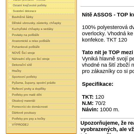
Ostatní krejčovské potřeby
Svatební dekorace
Nitě ASSOS - TOP kv
Bavlněné šátky
Dětské ubrousky, zásterky, chňapky
100% polyesterová dvo
Kuchyňské chňapky a sedáky
overlocky. Vhodná ke
Povlaky na polštáře
konfekce. TKT 120
Anatomické a relax polštáře
Pohankové polštáře
Tato nit je TOP mezi
NOVÉ Šicí stroje
Vyniká hlavně svojí pe
Náhradní díly pro šicí stroje
vhodné na šití zboží 
Dekorační sítě
pro zákazníky co si po
Hračky
Sportovní potřeby
Pyžama, župany, spodní prádlo
Specifikace:
Reflexní prvky a doplňky
Potřeby pro malé děti
TKT:
120
Obalový materiál
N.M:
70/2
Pomocníci do domácnosti
Návin:
1000 m.
Dárkové poukazy
Potřeby pro psy a kočky
Upozorňujeme, že reá
VÝPRODEJ
vyobrazených, ale vž