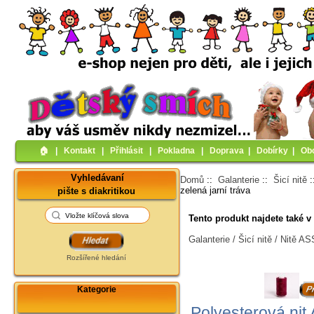
🏠︎
|
Kontakt
|
Přihlásit
|
Pokladna
|
Doprava
|
Dobírky
|
Ob
Vyhledávaní
Domů
::
Galanterie
::
Šicí nitě
zelená jarní tráva
pište s diakritikou
Tento produkt najdete také v 
Galanterie / Šicí nitě / Nitě 
Rozšířené hledání
Kategorie
Polyesterová nit