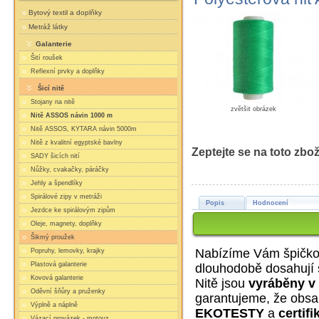
Bytový textil a doplňky
Metráž látky
Galanterie
Šití roušek
Reflexní prvky a doplňky
Šicí nitě
Stojany na nitě
zvětšit obrázek
Nitě ASSOS návin 1000 m
Nitě ASSOS, KYTARA návin 5000m
Nitě z kvalitní egyptské bavlny
Zeptejte se na toto zbož
SADY šicích nití
Nůžky, cvakačky, páráčky
Jehly a špendlíky
Spirálové zipy v metráži
Popis
Hodnocení
Jezdce ke spirálovým zipům
Oleje, magnety, doplňky
Šikmý proužek
Nabízíme Vám špičkov
Popruhy, lemovky, krajky
Plastová galanterie
dlouhodobě dosahují sv
Kovová galanterie
Nitě jsou
vyráběny v
Oděvní šňůry a pruženky
garantujeme, že obsa
Výplně a náplně
EKOTESTY
a
certifi
Vázací provázek - motouz