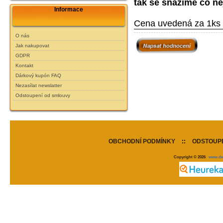
tak se snažíme co ne
Informace
Cena uvedená za 1ks 
O nás
Jak nakupovat
GDPR
Kontakt
Dárkový kupón FAQ
Nezasílat newslatter
Odstoupení od smlouvy
OBCHODNÍ PODMÍNKY
::
ODSTOUPE
Copyright © 2026
www.de