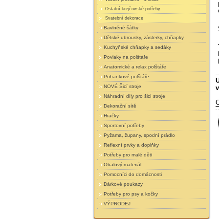
Ostatní krejčovské potřeby
Svatební dekorace
Bavlněné šátky
Dětské ubrousky, zásterky, chňapky
Kuchyňské chňapky a sedáky
Povlaky na polštáře
Anatomické a relax polštáře
Pohankové polštáře
U
NOVÉ Šicí stroje
v
Náhradní díly pro šicí stroje
C
Dekorační sítě
Hračky
Sportovní potřeby
Pyžama, župany, spodní prádlo
Reflexní prvky a doplňky
Potřeby pro malé děti
Obalový materiál
Pomocníci do domácnosti
Dárkové poukazy
Potřeby pro psy a kočky
VÝPRODEJ