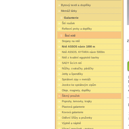
Bytový textil a doplňky
Metráž látky
Galanterie
Šití roušek
Reflexní prvky a doplňky
Šicí nitě
Z
Stojany na nitě
Nitě ASSOS návin 1000 m
Nitě ASSOS, KYTARA návin 5000m
Nitě z kvalitní egyptské bavlny
SADY šicích nití
Nůžky, cvakačky, páráčky
Jehly a špendlíky
Spirálové zipy v metráži
Jezdce ke spirálovým zipům
Oleje, magnety, doplňky
Šikmý proužek
Popruhy, lemovky, krajky
Plastová galanterie
Kovová galanterie
Oděvní šňůry a pruženky
Výplně a náplně
Vázací provázek - motouz