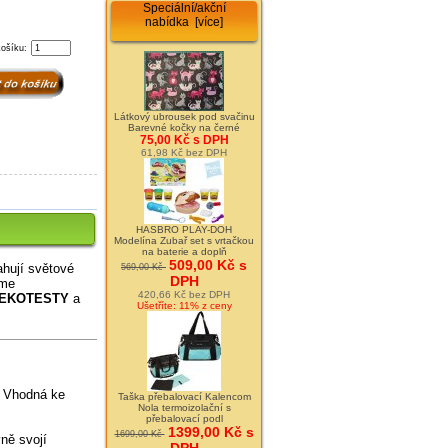
Speciální/akční
nabídka [více]
košíku:
Látkový ubrousek pod svačinu
Barevné kočky na černé
75,00 Kč s DPH
61,98 Kč bez DPH
HASBRO PLAY-DOH
Modelína Zubař set s vrtačkou
na baterie a doplň
509,00 Kč s
ahují světové
569,00 Kč
DPH
eme
420,66 Kč bez DPH
EKOTESTY
a
Ušetříte: 11% z ceny
. Vhodná ke
Taška přebalovací Kalencom
Nola termoizolační s
přebalovací podl
1399,00 Kč s
1699,00 Kč
ně svojí
DPH