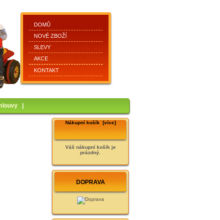
DOMŮ
NOVÉ ZBOŽÍ
SLEVY
AKCE
KONTAKT
mlouvy
|
Nákupní košík [více]
Váš nákupní košík je
prázdný.
DOPRAVA