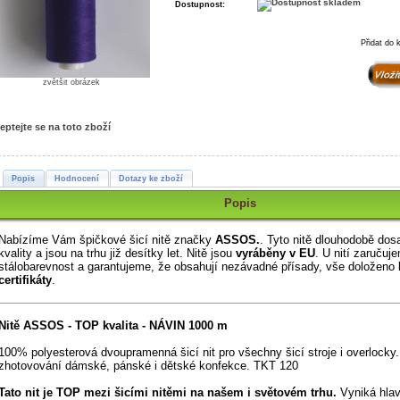
Dostupnost:
Přidat do 
zvětšit obrázek
eptejte se na toto zboží
Popis
Hodnocení
Dotazy ke zboží
Popis
Nabízíme Vám špičkové šicí nitě značky
ASSOS.
. Tyto nitě dlouhodobě dos
kvality a jsou na trhu již desítky let. Nitě jsou
vyráběny v EU
. U nití zaručuj
stálobarevnost a garantujeme, že obsahují nezávadné přísady, vše doloženo
certifikáty
.
Nitě ASSOS - TOP kvalita - NÁVIN 1000 m
100% polyesterová dvoupramenná šicí nit pro všechny šicí stroje i overlocky
zhotovování dámské, pánské i dětské konfekce. TKT 120
Tato nit je TOP mezi šicími nitěmi na našem i světovém trhu.
Vyniká hlav