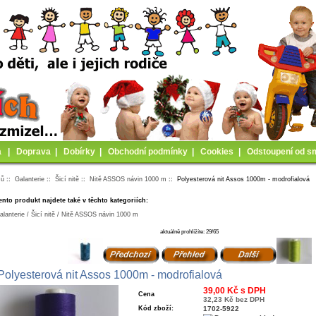
a
|
Doprava
|
Dobírky
|
Obchodní podmínky
|
Cookies
|
Odstoupení od s
mů
::
Galanterie
::
Šicí nitě
::
Nitě ASSOS návin 1000 m
:: Polyesterová nit Assos 1000m - modrofialová
ento produkt najdete také v těchto kategoriích:
alanterie / Šicí nitě / Nitě ASSOS návin 1000 m
aktuálně prohlížíte: 29/65
Polyesterová nit Assos 1000m - modrofialová
39,00 Kč s DPH
Cena
32,23 Kč bez DPH
Kód zboží:
1702-5922