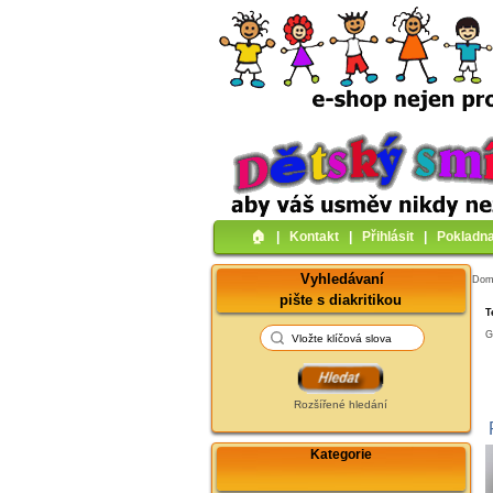
🏠︎
|
Kontakt
|
Přihlásit
|
Pokladn
Vyhledávaní
Do
pište s diakritikou
T
G
Rozšířené hledání
Kategorie