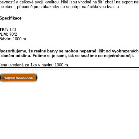
pevností a celkově svojí kvalitou. Nitě jsou vhodné na šití zboží na export n
oblečení, případně pro zákazníky co si potrpí na špičkovou kvalitu.
Specifikace:
TKT:
120
N.M:
70/2
Návin:
1000 m.
pozorňujeme, že reálné barvy se mohou nepatrně lišit od vyobrazených,
 daném odstínu. Fotíme si je sami, tak se snažíme co nejvěrohodněji.
ena uvedená za 1ks v návinu 1000 m.