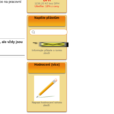
ebo na pracovní
1156,20 Kč bez DPH
Ušetříte: 18% z ceny
Napište přátelům
 ale vždy jsou
Informujte přátele o tomto
zboží
Hodnocení [více]
Napsat hodnocení tohoto
zboží.