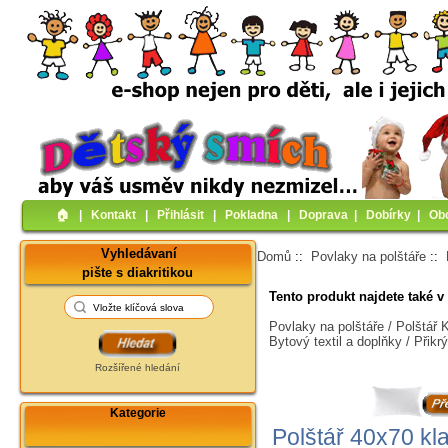
🏠︎
|
Kontakt
|
Přihlásit
|
Pokladna
|
Doprava
|
Dobírky
|
Ob
Vyhledávaní
Domů
::
Povlaky na polštáře
::
pište s diakritikou
Tento produkt najdete také v 
Povlaky na polštáře / Polštář
Bytový textil a doplňky / Přik
Rozšířené hledání
Kategorie
Polštář 40x70 kla