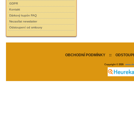
GDPR
Kontakt
Dárkový kupón FAQ
Nezasílat newslatter
Odstoupení od smlouvy
OBCHODNÍ PODMÍNKY
::
ODSTOUPE
Copyright © 2026
www.de