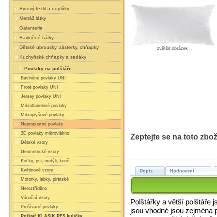
Bytový textil a doplňky
Metráž látky
Galanterie
Bavlněné šátky
Dětské ubrousky, zásterky, chňapky
zvětšit obrázek
Kuchyňské chňapky a sedáky
Povlaky na polštáře
Bavlněné povlaky UNI
Froté povlaky UNI
Jersey povlaky UNI
Mikroflanelové povlaky
Mikroplyšové povlaky
Nepropustné povlaky
3D povlaky mikrovlákno
Zeptejte se na toto zbož
Dětské vzory
Geometrické vzory
Kočky, psi, motýli, koně
Květinové vzory
Popis
Hodnocení
Motorky, lebky, pirátské
Neroztříděno
Vánoční vzory
Polštářky a větší polštáře 
Prošívané povlaky
jsou vhodné jsou zejména pr
Polštář KLASIK PES kuličky