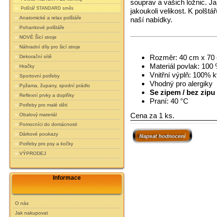
souprav a vašich ložnic. Ja
Polštář STANDARD směs
jakoukoli velikost. K polšt
Anatomické a relax polštáře
naší nabídky.
Pohankové polštáře
NOVÉ Šicí stroje
Náhradní díly pro šicí stroje
Rozměr: 40 cm x 70
Dekorační sítě
Materiál povlak: 100 
Hračky
Vnitřní výplň: 100% k
Sportovní potřeby
Vhodný pro alergiky
Pyžama, župany, spodní prádlo
Se zipem / bez zipu 
Reflexní prvky a doplňky
Praní: 40 °C
Potřeby pro malé děti
Cena za 1 ks.
Obalový materiál
Pomocníci do domácnosti
Dárkové poukazy
Potřeby pro psy a kočky
VÝPRODEJ
Informace
O nás
Jak nakupovat