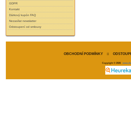
GDPR
Kontakt
Dárkový kupón FAQ
Nezasílat newslatter
Odstoupení od smlouvy
OBCHODNÍ PODMÍNKY
::
ODSTOUPE
Copyright © 2026
www.de