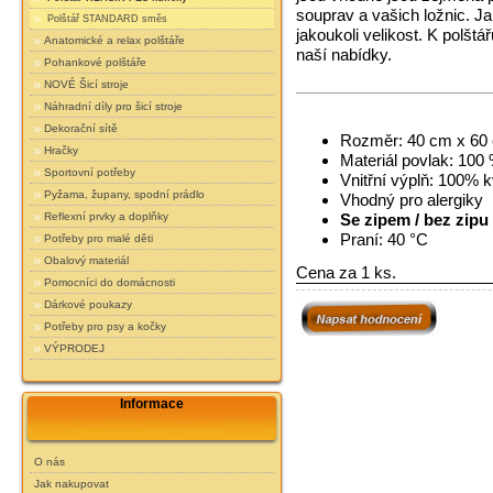
souprav a vašich ložnic. Ja
Polštář STANDARD směs
jakoukoli velikost. K polšt
Anatomické a relax polštáře
naší nabídky.
Pohankové polštáře
NOVÉ Šicí stroje
Náhradní díly pro šicí stroje
Dekorační sítě
Rozměr: 40 cm x 60
Hračky
Materiál povlak: 100 
Sportovní potřeby
Vnitřní výplň: 100% k
Pyžama, župany, spodní prádlo
Vhodný pro alergiky
Reflexní prvky a doplňky
Se zipem / bez zipu 
Praní: 40 °C
Potřeby pro malé děti
Obalový materiál
Cena za 1 ks.
Pomocníci do domácnosti
Dárkové poukazy
Potřeby pro psy a kočky
VÝPRODEJ
Informace
O nás
Jak nakupovat