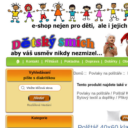
🏠︎
|
Kontakt
|
Přihlásit
|
Pokladna
|
Doprava
|
Dobírky
|
Ob
Vyhledávaní
Domů
::
Povlaky na polštáře
::
pište s diakritikou
Tento produkt najdete také v 
Povlaky na polštáře / Polštář
Bytový textil a doplňky / Přik
Rozšířené hledání
Kategorie
Polštář 40x60 kla