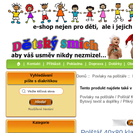
🏠︎
|
Kontakt
|
Přihlásit
|
Pokladna
|
Doprava
|
Dobírky
|
Ob
Vyhledávaní
Domů
::
Povlaky na polštáře
::
pište s diakritikou
Tento produkt najdete také v 
Povlaky na polštáře / Polštář
Bytový textil a doplňky / Přik
Rozšířené hledání
Kategorie
Polštář 40x80 kla