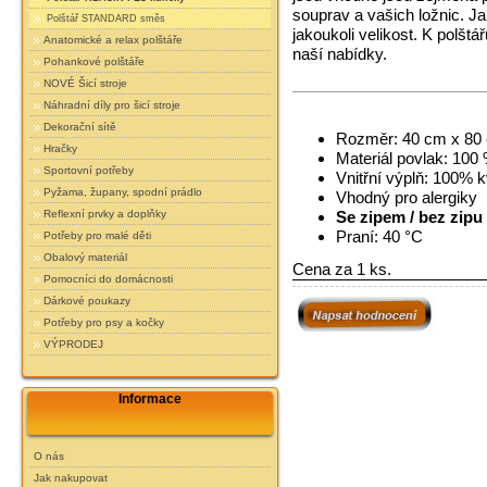
souprav a vašich ložnic. Ja
Polštář STANDARD směs
jakoukoli velikost. K polšt
Anatomické a relax polštáře
naší nabídky.
Pohankové polštáře
NOVÉ Šicí stroje
Náhradní díly pro šicí stroje
Dekorační sítě
Rozměr: 40 cm x 80
Hračky
Materiál povlak: 100 
Sportovní potřeby
Vnitřní výplň: 100% k
Pyžama, župany, spodní prádlo
Vhodný pro alergiky
Reflexní prvky a doplňky
Se zipem / bez zipu 
Praní: 40 °C
Potřeby pro malé děti
Obalový materiál
Cena za 1 ks.
Pomocníci do domácnosti
Dárkové poukazy
Potřeby pro psy a kočky
VÝPRODEJ
Informace
O nás
Jak nakupovat