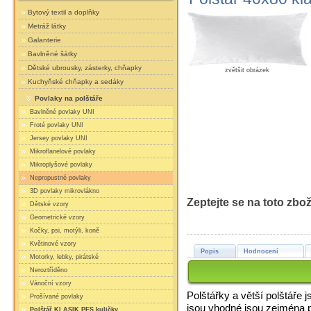
Bytový textil a doplňky
Metráž látky
Galanterie
Bavlněné šátky
Dětské ubrousky, zásterky, chňapky
zvětšit obrázek
Kuchyňské chňapky a sedáky
Povlaky na polštáře
Bavlněné povlaky UNI
Froté povlaky UNI
Jersey povlaky UNI
Mikroflanelové povlaky
Mikroplyšové povlaky
Nepropustné povlaky
3D povlaky mikrovlákno
Zeptejte se na toto zbož
Dětské vzory
Geometrické vzory
Kočky, psi, motýli, koně
Květinové vzory
Popis
Hodnocení
Motorky, lebky, pirátské
Neroztříděno
Vánoční vzory
Polštářky a větší polštáře 
Prošívané povlaky
jsou vhodné jsou zejména pr
Polštář KLASIK PES kuličky