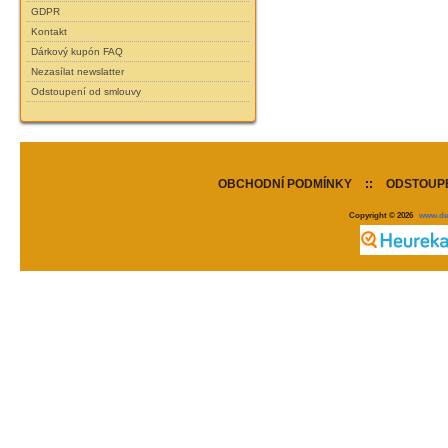
GDPR
Kontakt
Dárkový kupón FAQ
Nezasílat newslatter
Odstoupení od smlouvy
OBCHODNÍ PODMÍNKY
::
ODSTOUPE
Copyright © 2026
www.de