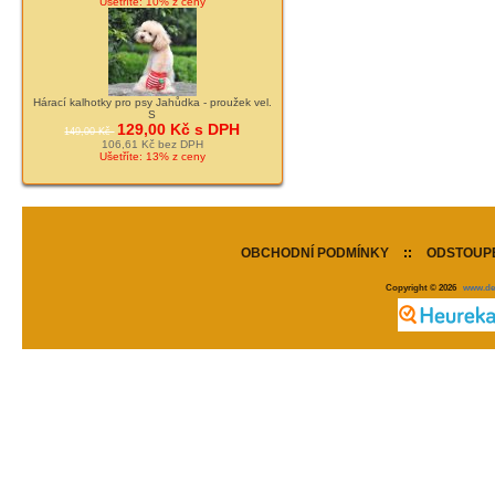
Ušetříte: 10% z ceny
Hárací kalhotky pro psy Jahůdka - proužek vel.
S
129,00 Kč s DPH
149,00 Kč
106,61 Kč bez DPH
Ušetříte: 13% z ceny
OBCHODNÍ PODMÍNKY
::
ODSTOUPE
Copyright © 2026
www.de