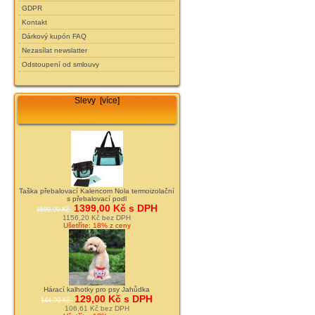
GDPR
Kontakt
Dárkový kupón FAQ
Nezasílat newslatter
Odstoupení od smlouvy
Slevy [více]
Taška přebalovací Kalencom Nola termoizolační
s přebalovací podl
1399,00 Kč s DPH
1699,00 Kč
1156,20 Kč bez DPH
Ušetříte: 18% z ceny
Hárací kalhotky pro psy Jahůdka
129,00 Kč s DPH
144,00 Kč
106,61 Kč bez DPH