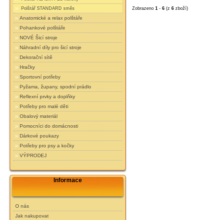
Zobrazeno
1
-
6
(z
6
zboží)
Polštář STANDARD směs
Anatomické a relax polštáře
Pohankové polštáře
NOVÉ Šicí stroje
Náhradní díly pro šicí stroje
Dekorační sítě
Hračky
Sportovní potřeby
Pyžama, župany, spodní prádlo
Reflexní prvky a doplňky
Potřeby pro malé děti
Obalový materiál
Pomocníci do domácnosti
Dárkové poukazy
Potřeby pro psy a kočky
VÝPRODEJ
Informace
O nás
Jak nakupovat