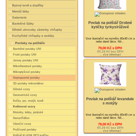
Bytový textil a doplňky
Metráž látky
Galanterie
Povlak na polštář Drobné
Bavlněné šátky
kytičky tyrkys/růžové
Dětské ubrousky, zásterky, chňapky
Kuchyňské chňapky a sedáky
Vzor ilustrační na rozměru 40x40 cm a
nebo dané látce. Né...
Povlaky na polštáře
79,00 Kč s DPH
Bavlněné povlaky UNI
65,29 Kč bez DPH
... více informací
Froté povlaky UNI
Jersey povlaky UNI
Mikroflanelové povlaky
Mikroplyšové povlaky
Nepropustné povlaky
3D povlaky mikrovlákno
Dětské vzory
Geometrické vzory
Povlak na polštář levandule
Kočky, psi, motýli, koně
s motýly
Květinové vzory
Motorky, lebky, pirátské
Vzor ilustrační na rozměru 40x40 cm a
nebo dané látce. Né...
Neroztříděno
79,00 Kč s DPH
Vánoční vzory
65,29 Kč bez DPH
Prošívané povlaky
... více informací
Polštář KLASIK PES kuličky