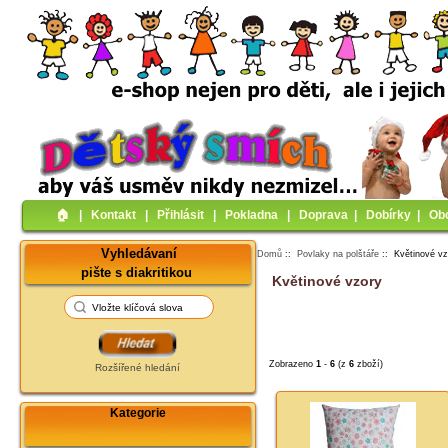
🏠︎
|
Kontakt
|
Přihlásit
|
Pokladna
|
Doprava
|
Dobírky
|
Ob
Vyhledávaní
Domů
::
Povlaky na polštáře
:: Květinové vz
pište s diakritikou
Květinové vzory
Zobrazeno
1
-
6
(z
6
zboží)
Rozšířené hledání
Kategorie