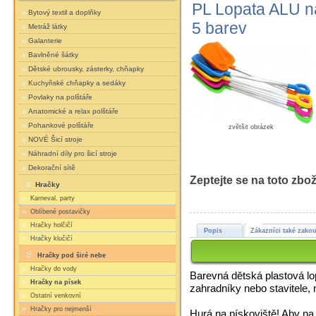
PL Lopata ALU na
Bytový textil a doplňky
5 barev
Metráž látky
Galanterie
Bavlněné šátky
Dětské ubrousky, zásterky, chňapky
Kuchyňské chňapky a sedáky
Povlaky na polštáře
Anatomické a relax polštáře
Pohankové polštáře
zvětšit obrázek
NOVÉ Šicí stroje
Náhradní díly pro šicí stroje
Dekorační sítě
Zeptejte se na toto zbož
Hračky
Karneval, party
Oblíbené postavičky
Hračky holčičí
Popis
Zákazníci také zakou
Hračky klučičí
Hračky pod širé nebe
Hračky do vody
Barevná dětská plastová l
Hračky na písek
zahradníky nebo stavitele, 
Ostatní venkovní
Hračky pro nejmenší
Hurá na pískoviště! Aby n