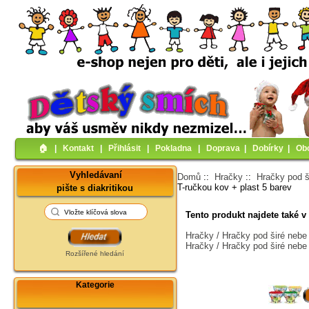
🏠︎
|
Kontakt
|
Přihlásit
|
Pokladna
|
Doprava
|
Dobírky
|
Ob
Vyhledávaní
Domů
::
Hračky
::
Hračky pod š
T-ručkou kov + plast 5 barev
pište s diakritikou
Tento produkt najdete také v 
Hračky / Hračky pod širé nebe
Hračky / Hračky pod širé nebe
Rozšířené hledání
Kategorie