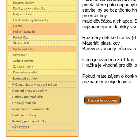
Kreativní hračky
písek, které patří nepochy
Kufříky, tašky a deštníky
stavitel by se bez těchto hr
pro všechny
Malý muzikant
malé děvčátka a chlapce. D
Omalovánky, vystřihovánky
nejžádanějšími doplňky vše
Ostatní
Plyšoví kamarádi
Rozměry dětské hračky (d 
Pokladničky
Materiál: plast, kov
Škola volá!!!
Barevné varianty: růžová, 
Společenské hry
Stavebnice
Cena je uvedena za 1 kus 
Znáte z televize
Hračka je vhodná pro děti o
Zvířátka, farmy
Kosmetika pro děti
Pokud máte zájem o konkrét
Sportovní potřeby
poznámky v objednávce.
Pyžama, župany, spodní prádlo
Reflexní prvky a doplňky
Potřeby pro malé děti
Obalový materiál
Pomocníci do domácnosti
Dárkové poukazy
Potřeby pro psy a kočky
VÝPRODEJ