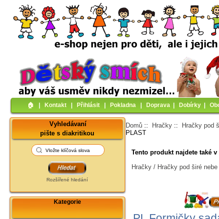
🏠︎
|
Kontakt
|
Přihlásit
|
Pokladna
|
Doprava
|
Dobírky
|
Ob
Vyhledávaní
Domů
::
Hračky
::
Hračky pod š
PLAST
pište s diakritikou
Tento produkt najdete také v 
Hračky / Hračky pod širé nebe
Rozšířené hledání
Kategorie
PL Formičky sad