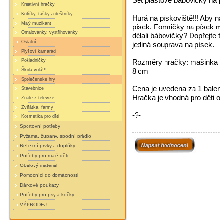
Set plastové bábovičky na 
Kreativní hračky
Kufříky, tašky a deštníky
Hurá na pískoviště!!! Aby 
Malý muzikant
písek. Formičky na písek m
Omalovánky, vystřihovánky
dělali bábovičky? Dopřejte 
Ostatní
jediná souprava na písek.
Plyšoví kamarádi
Pokladničky
Rozměry hračky: mašinka 9 
8 cm
Škola volá!!!
Společenské hry
Cena je uvedena za 1 balen
Stavebnice
Hračka je vhodná pro děti o
Znáte z televize
Zvířátka, farmy
-?-
Kosmetika pro děti
Sportovní potřeby
Pyžama, župany, spodní prádlo
Reflexní prvky a doplňky
Potřeby pro malé děti
Obalový materiál
Pomocníci do domácnosti
Dárkové poukazy
Potřeby pro psy a kočky
VÝPRODEJ