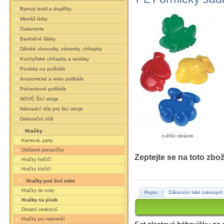
Bytový textil a doplňky
Metráž látky
Galanterie
Bavlněné šátky
Dětské ubrousky, zásterky, chňapky
Kuchyňské chňapky a sedáky
Povlaky na polštáře
Anatomické a relax polštáře
Pohankové polštáře
NOVÉ Šicí stroje
Náhradní díly pro šicí stroje
Dekorační sítě
Hračky
zvětšit obrázek
Karneval, party
Oblíbené postavičky
Zeptejte se na toto zbož
Hračky holčičí
Hračky klučičí
Hračky pod širé nebe
Hračky do vody
Popis
Zákazníci také zakoupili
Hračky na písek
Ostatní venkovní
Hračky pro nejmenší