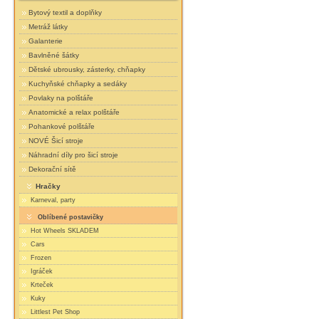
Bytový textil a doplňky
Metráž látky
Galanterie
Bavlněné šátky
Dětské ubrousky, zásterky, chňapky
Kuchyňské chňapky a sedáky
Povlaky na polštáře
Anatomické a relax polštáře
Pohankové polštáře
NOVÉ Šicí stroje
Náhradní díly pro šicí stroje
Dekorační sítě
Hračky
Karneval, party
Oblíbené postavičky
Hot Wheels SKLADEM
Cars
Frozen
Igráček
Krteček
Kuky
Littlest Pet Shop