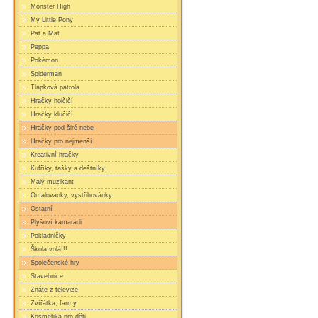
Monster High
My Little Pony
Pat a Mat
Peppa
Pokémon
Spiderman
Tlapková patrola
Hračky holčičí
Hračky klučičí
Hračky pod širé nebe
Hračky pro nejmenší
Kreativní hračky
Kufříky, tašky a deštníky
Malý muzikant
Omalovánky, vystřihovánky
Ostatní
Plyšoví kamarádi
Pokladničky
Škola volá!!!
Společenské hry
Stavebnice
Znáte z televize
Zvířátka, farmy
Kosmetika pro děti