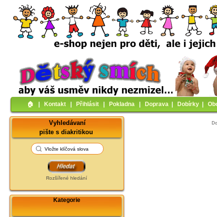
🏠︎
|
Kontakt
|
Přihlásit
|
Pokladna
|
Doprava
|
Dobírky
|
Ob
Vyhledávaní
D
pište s diakritikou
Rozšířené hledání
Kategorie