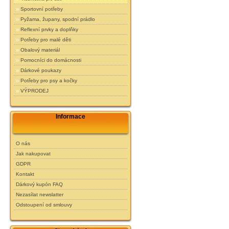
Sportovní potřeby
Pyžama, župany, spodní prádlo
Reflexní prvky a doplňky
Potřeby pro malé děti
Obalový materiál
Pomocníci do domácnosti
Dárkové poukazy
Potřeby pro psy a kočky
VÝPRODEJ
Informace
O nás
Jak nakupovat
GDPR
Kontakt
Dárkový kupón FAQ
Nezasílat newslatter
Odstoupení od smlouvy