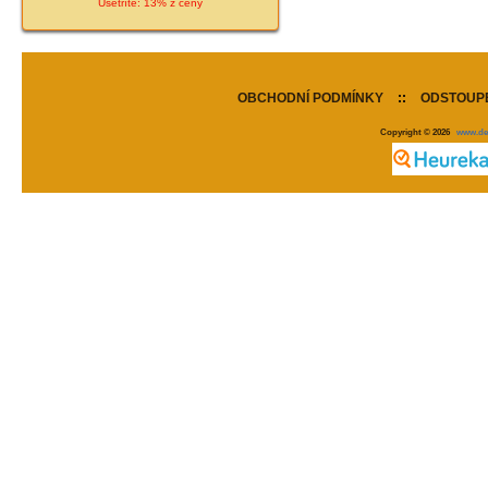
Ušetříte: 13% z ceny
OBCHODNÍ PODMÍNKY
::
ODSTOUPE
Copyright © 2026
www.de