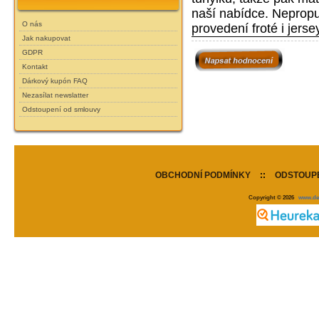
naší nabídce. Neprop
O nás
provedení froté i jerse
Jak nakupovat
GDPR
Kontakt
Dárkový kupón FAQ
Nezasílat newslatter
Odstoupení od smlouvy
OBCHODNÍ PODMÍNKY
::
ODSTOUPE
Copyright © 2026
www.de