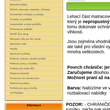
Bavlněné šátky
Dětské ubrousky, zásterky, chňapky
Kuchyňské chňapky a sedáky
Lehací část matracové
Povlaky na polštáře
který je
nepropustný
Anatomické a relax polštáře
tomu dokonale ochrán
Pohankové polštáře
vlhkosti.
NOVÉ Šicí stroje
Náhradní díly pro šicí stroje
Jsou zejména vhodná 
Dekorační sítě
ale také pro všední 
Hračky
mnoha velikostech.
Sportovní potřeby
Pyžama, župany, spodní prádlo
Reflexní prvky a doplňky
Povrch chrániče: je
Potřeby pro malé děti
Zaručujeme
dlouhou 
Obalový materiál
Možnost praní až na
Pomocníci do domácnosti
Dárkové poukazy
Barva:
Nabízíme ve v
Potřeby pro psy a kočky
rozbalovací nabídky
VÝPRODEJ
POZOR:
- CHRÁNIČE d
Informace
tunýlku, takže pak mát