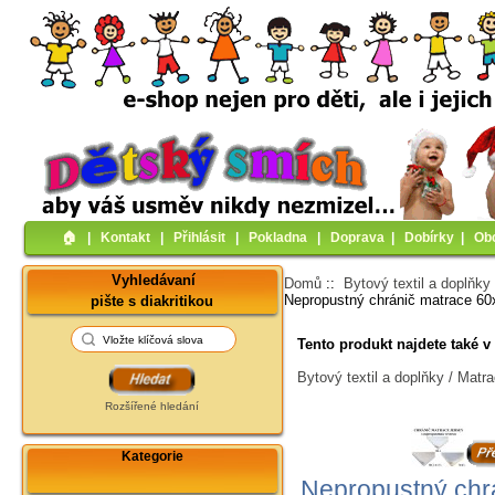
🏠︎
|
Kontakt
|
Přihlásit
|
Pokladna
|
Doprava
|
Dobírky
|
Ob
Vyhledávaní
Domů
::
Bytový textil a doplňky
Nepropustný chránič matrace 60x
pište s diakritikou
Tento produkt najdete také v 
Bytový textil a doplňky / Matr
Rozšířené hledání
Kategorie
Nepropustný chrá