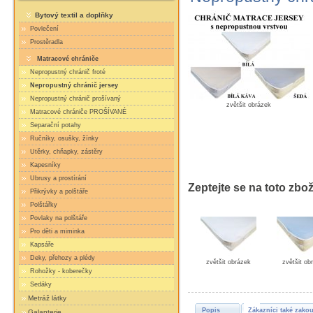
Bytový textil a doplňky
Povlečení
Prostěradla
Matracové chrániče
Nepropustný chránič froté
Nepropustný chránič jersey
Nepropustný chránič prošívaný
zvětšit obrázek
Matracové chrániče PROŠÍVANÉ
Separační potahy
Ručníky, osušky, žínky
Utěrky, chňapky, zástěry
Kapesníky
Ubrusy a prostírání
Zeptejte se na toto zbož
Přikrývky a polštáře
Polštářky
Povlaky na polštáře
Pro děti a miminka
Kapsáře
Deky, přehozy a plédy
zvětšit obrázek
zvětšit ob
Rohožky - koberečky
Sedáky
Metráž látky
Popis
Zákazníci také zakou
Galanterie