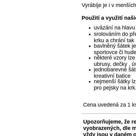
Vyrábíje je i v menšíc
Použití a využití naš
uvázání na hlavu
srolováním do př
krku a chrání ta
bavlněný šátek je
sportovce či hud
některé vzory lze
ubrusy, dečky , ú
jednobarevné šátk
kreativní batice
nejmenší šátky lz
pro pejsky na krk
Cena uvedená za 1 k
Upozorňujeme, že re
vyobrazených, dle m
vždy jsou v daném o