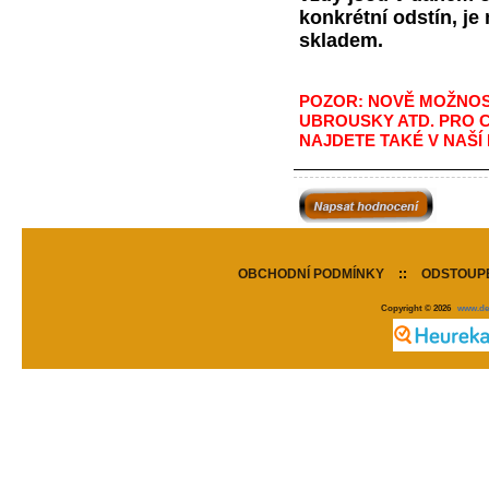
konkrétní odstín, j
skladem.
POZOR: NOVĚ MOŽNOST
UBROUSKY ATD. PRO 
NAJDETE TAKÉ V NAŠÍ
OBCHODNÍ PODMÍNKY
::
ODSTOUPE
Copyright © 2026
www.de