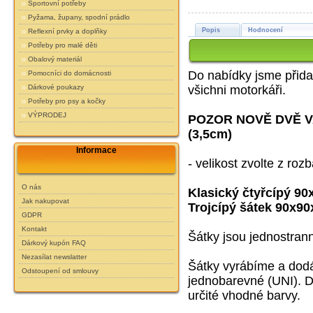
Sportovní potřeby
Pyžama, župany, spodní prádlo
Popis
Hodnocení
Reflexní prvky a doplňky
Potřeby pro malé děti
Obalový materiál
Do nabídky jsme přidal
Pomocníci do domácnosti
Dárkové poukazy
všichni motorkáři.
Potřeby pro psy a kočky
VÝPRODEJ
POZOR NOVĚ DVĚ 
(3,5cm)
Informace
- velikost zvolte z roz
O nás
Klasický
čtyřcípý
90
Jak nakupovat
Trojcípý šátek 90x9
GDPR
Kontakt
Šátky jsou jednostrann
Dárkový kupón FAQ
Nezasílat newslatter
Šátky vyrábíme a dod
Odstoupení od smlouvy
jednobarevné (UNI). D
určité vhodné barvy.