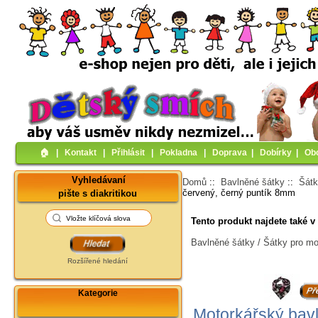
🏠︎
|
Kontakt
|
Přihlásit
|
Pokladna
|
Doprava
|
Dobírky
|
Ob
Vyhledávaní
Domů
::
Bavlněné šátky
::
Šátk
červený, černý puntík 8mm
pište s diakritikou
Tento produkt najdete také v 
Bavlněné šátky / Šátky pro mo
Rozšířené hledání
Kategorie
Motorkářský bav