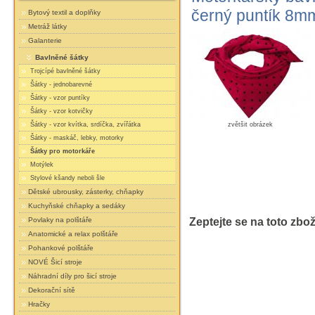
černý puntík 8m
Bytový textil a doplňky
Metráž látky
Galanterie
Bavlněné šátky
Trojcípé bavlněné šátky
Šátky - jednobarevné
Šátky - vzor puntíky
Šátky - vzor kotvičky
zvětšit obrázek
Šátky - vzor kvítka, srdíčka, zvířátka
Šátky - maskáč, lebky, motorky
Šátky pro motorkáře
Motýlek
Stylové kšandy neboli šle
Dětské ubrousky, zásterky, chňapky
Kuchyňské chňapky a sedáky
Zeptejte se na toto zbož
Povlaky na polštáře
Anatomické a relax polštáře
Pohankové polštáře
NOVÉ Šicí stroje
Náhradní díly pro šicí stroje
Dekorační sítě
Hračky