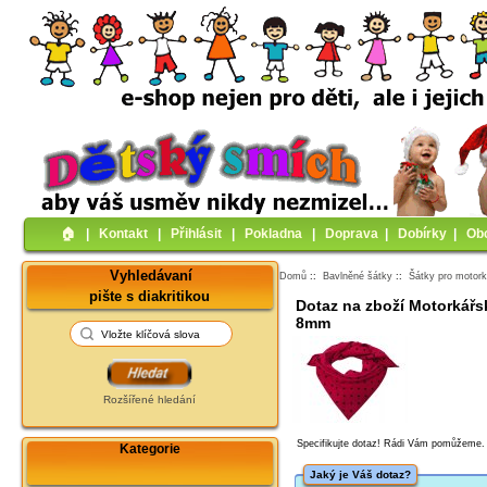
🏠︎
|
Kontakt
|
Přihlásit
|
Pokladna
|
Doprava
|
Dobírky
|
Ob
Vyhledávaní
Domů
::
Bavlněné šátky
::
Šátky pro motor
pište s diakritikou
Dotaz na zboží Motorkářs
8mm
Rozšířené hledání
Specifikujte dotaz! Rádi Vám pomůžeme.
Kategorie
Jaký je Váš dotaz?