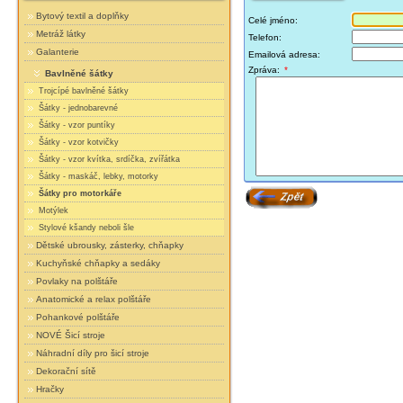
Bytový textil a doplňky
Celé jméno:
Metráž látky
Telefon:
Galanterie
Emailová adresa:
Zpráva:
*
Bavlněné šátky
Trojcípé bavlněné šátky
Šátky - jednobarevné
Šátky - vzor puntíky
Šátky - vzor kotvičky
Šátky - vzor kvítka, srdíčka, zvířátka
Šátky - maskáč, lebky, motorky
Šátky pro motorkáře
Motýlek
Stylové kšandy neboli šle
Dětské ubrousky, zásterky, chňapky
Kuchyňské chňapky a sedáky
Povlaky na polštáře
Anatomické a relax polštáře
Pohankové polštáře
NOVÉ Šicí stroje
Náhradní díly pro šicí stroje
Dekorační sítě
Hračky