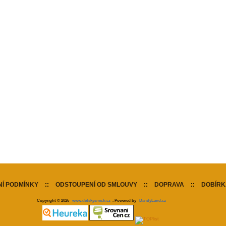
Í PODMÍNKY
::
ODSTOUPENÍ OD SMLOUVY
::
DOPRAVA
::
DOBÍRK
Copyright © 2026
www.detskysmich.cz
. Powered by
DandyLand.cz