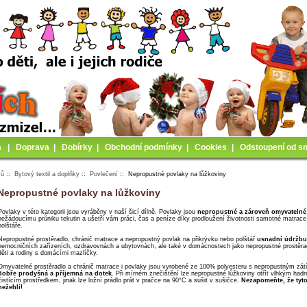
a
|
Doprava
|
Dobírky
|
Obchodní podmínky
|
Cookies
|
Odstoupení od s
mů
::
Bytový textil a doplňky
::
Povlečení
:: Nepropustné povlaky na lůžkoviny
Nepropustné povlaky na lůžkoviny
Povlaky v této kategorii jsou vyráběny v naší šicí dílně. Povlaky jsou
nepropustné a zároveň omyvateln
nežádoucímu průniku tekutin a ušetří vám práci, čas a peníze díky prodloužení životnosti samotné matrace
polštáře.
Nepropustné prostěradlo, chránič matrace a nepropustný povlak na přikrývku nebo polštář
usnadní údržbu
nemocničních zařízeních, ozdravovnách a ubytovnách, ale také v domácnostech jako nepropustné prostěrad
děti a rodiny s domácími mazlíčky.
Omyvatelné prostěradlo a chránič matrace i povlaky jsou vyrobené ze 100% polyesteru s nepropustným zát
dobře prodyšná a příjemná na dotek
. Při mírném znečištění lze nepropustné lůžkoviny otřít vlhkým had
čistícím prostředkem, jinak lze ložní prádlo prát v pračce na 90°C a sušit v sušičce.
Nezapomeňte, že tyt
nežehlí!