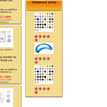
 40x60 cm
Hodnocení [více]
lak na polštář je
rnativou ve...
Kč s DPH
č bez DPH
 informací
ý povlak na
 70x90 cm
lak na polštář je
rnativou ve...
Kč s DPH
č bez DPH
 informací