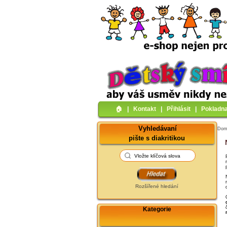
🏠︎
|
Kontakt
|
Přihlásit
|
Pokladn
Vyhledávaní
Do
pište s diakritikou
Rozšířené hledání
Kategorie