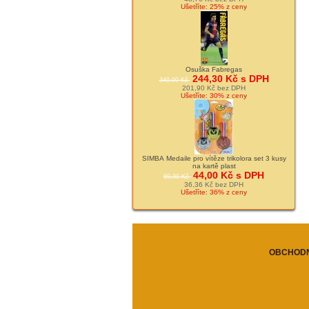
Ušetříte: 25% z ceny
Osuška Fabregas
244,30 Kč s DPH
349,00 Kč
201,90 Kč bez DPH
Ušetříte: 30% z ceny
SIMBA Medaile pro vítěze trikolora set 3 kusy
na kartě plast
44,00 Kč s DPH
69,00 Kč
36,36 Kč bez DPH
Ušetříte: 36% z ceny
OBCHODN