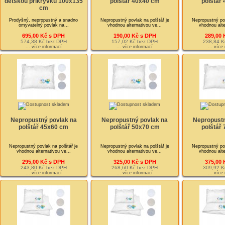
dětskou přikrývku 100x135
polštář 40x40 cm
polštář
cm
Prodyšný, nepropustný a snadno
Nepropustný povlak na polštář je
Nepropustný pov
omyvatelný povlak na...
vhodnou alternativou ve...
vhodnou alte
695,00 Kč s DPH
190,00 Kč s DPH
289,00 
574,38 Kč bez DPH
157,02 Kč bez DPH
238,84 K
... více informací
... více informací
... více
Nepropustný povlak na
Nepropustný povlak na
Nepropustn
polštář 45x60 cm
polštář 50x70 cm
polštář
Nepropustný povlak na polštář je
Nepropustný povlak na polštář je
Nepropustný pov
vhodnou alternativou ve...
vhodnou alternativou ve...
vhodnou alte
295,00 Kč s DPH
325,00 Kč s DPH
375,00 
243,80 Kč bez DPH
268,60 Kč bez DPH
309,92 K
... více informací
... více informací
... více