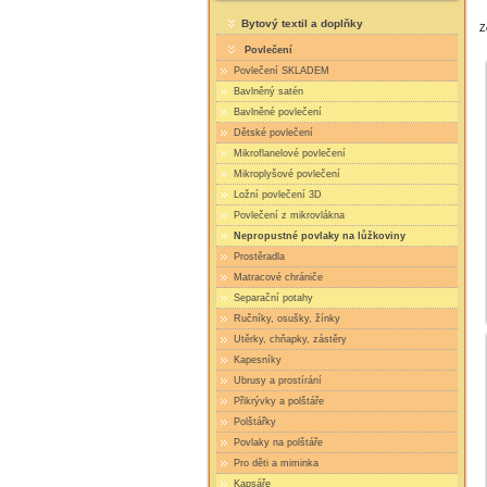
Bytový textil a doplňky
Z
Povlečení
Povlečení SKLADEM
Bavlněný satén
Bavlněné povlečení
Dětské povlečení
Mikroflanelové povlečení
Mikroplyšové povlečení
Ložní povlečení 3D
Povlečení z mikrovlákna
Nepropustné povlaky na lůžkoviny
Prostěradla
Matracové chrániče
Separační potahy
Ručníky, osušky, žínky
Utěrky, chňapky, zástěry
Kapesníky
Ubrusy a prostírání
Přikrývky a polštáře
Polštářky
Povlaky na polštáře
Pro děti a miminka
Kapsáře