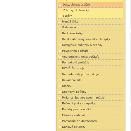
Deky, přehozy a plédy
Rohožky - koberečky
Sedáky
Metráž látky
Galanterie
Bavlněné šátky
Dětské ubrousky, zásterky, chňapky
Kuchyňské chňapky a sedáky
Povlaky na polštáře
Anatomické a relax polštáře
Pohankové polštáře
NOVÉ Šicí stroje
Náhradní díly pro šicí stroje
Dekorační sítě
Hračky
Sportovní potřeby
Pyžama, župany, spodní prádlo
Reflexní prvky a doplňky
Potřeby pro malé děti
Obalový materiál
Pomocníci do domácnosti
Dárkové poukazy