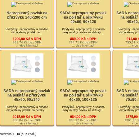
Nepropustný povlak na
SADA nepropustný povlak
SADA neprop
přikrývku 140x200 cm
na polštář a přikrývku
na polštář
40x60, 90x120
40x60,
Prodyšný, nepropustný a snadno
Prodyšný, nepropustný a snadno
Prodyšný, nepr
omyvatelný povlak na...
omyvatelný povlak na dětský...
omyvatelný pov
1200,00 Kč s DPH
889,00 Kč s DPH
914,00 
991,74 Kč bez DPH
734,71 Kč bez DPH
755,37 K
... více informací
... více informací
... více
SADA nepropustný povlak
SADA nepropustný povlak
SADA neprop
na polštář a přikrývku
na polštář a přikrývku
na polštář
45x60, 90x140
40x60, 100x135
70x90,
Prodyšný, nepropustný a snadno
Prodyšný, nepropustný a snadno
Prodyšný, nepr
omyvatelný povlak na dětský...
omyvatelný povlak na dětský...
omyvatelný pov
1015,00 Kč s DPH
984,00 Kč s DPH
1575,00
838,84 Kč bez DPH
813,22 Kč bez DPH
1301,65 
... více informací
... více informací
... více
obrazeno
1
-
15
(z
15
zboží)