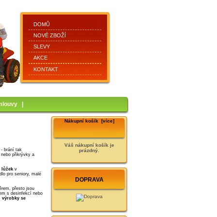
DOMŮ
NOVÉ ZBOŽÍ
SLEVY
AKCE
KONTAKT
mlouvy
|
Nákupní košík [více]
Váš nákupní košík je
é
- brání tak
prázdný.
 nebo přikrývky a
 lůžek
v
lo pro seniory, malé
DOPRAVA
ěrem, přesto jsou
rem s desinfekcí nebo
o výrobky se