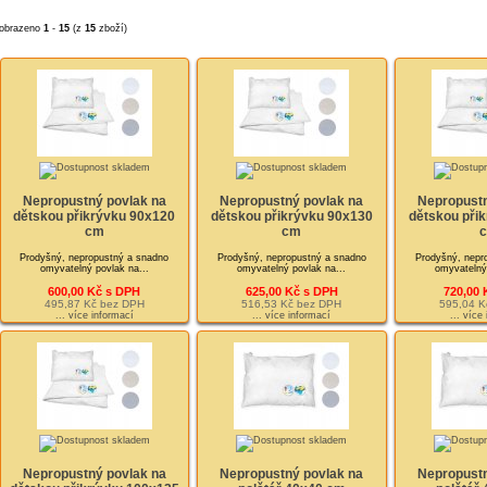
obrazeno
1
-
15
(z
15
zboží)
Nepropustný povlak na
Nepropustný povlak na
Nepropustn
dětskou přikrývku 90x120
dětskou přikrývku 90x130
dětskou při
cm
cm
Prodyšný, nepropustný a snadno
Prodyšný, nepropustný a snadno
Prodyšný, nepr
omyvatelný povlak na...
omyvatelný povlak na...
omyvatelný 
600,00 Kč s DPH
625,00 Kč s DPH
720,00 
495,87 Kč bez DPH
516,53 Kč bez DPH
595,04 K
... více informací
... více informací
... více
Nepropustný povlak na
Nepropustný povlak na
Nepropustn