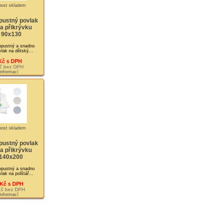
ustný povlak
 a přikrývku
 90x130
opustný a snadno
lak na dětský...
Kč s DPH
č bez DPH
 informací
ustný povlak
 a přikrývku
 140x200
opustný a snadno
lak na polštář...
 Kč s DPH
Kč bez DPH
 informací