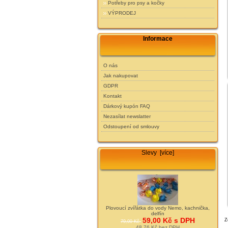
Potřeby pro psy a kočky
VÝPRODEJ
Informace
O nás
Jak nakupovat
GDPR
Kontakt
Dárkový kupón FAQ
Nezasílat newslatter
Odstoupení od smlouvy
Slevy [více]
Plovoucí zvířátka do vody Nemo, kachnička,
delfín
59,00 Kč s DPH
Z
79,00 Kč
48,76 Kč bez DPH