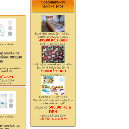
Speciální/akční
nabídka [více]
Bavlněné povlečení Afrika -
Zebra 140x200, 70x90
495,00 Kč s DPH
409,09 Kč bez DPH
ý povlak na
krývku 90x140
cm
Látkový ubrousek pod svačinu
Barevné kočky na černé
opustný a snadno
75,00 Kč s DPH
povlak na...
61,98 Kč bez DPH
Kč s DPH
č bez DPH
 informací
HASBRO PLAY-DOH
Modelína Zubař set s vrtačkou
na baterie a doplň
509,00 Kč s
569,00 Kč
DPH
420,66 Kč bez DPH
Ušetříte: 11% z ceny
ý povlak na