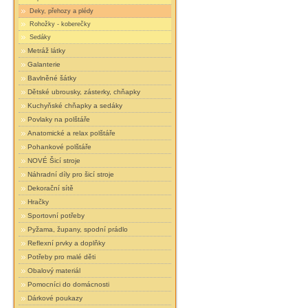
Deky, přehozy a plédy
Rohožky - koberečky
Sedáky
Metráž látky
Galanterie
Bavlněné šátky
Dětské ubrousky, zásterky, chňapky
Kuchyňské chňapky a sedáky
Povlaky na polštáře
Anatomické a relax polštáře
Pohankové polštáře
NOVÉ Šicí stroje
Náhradní díly pro šicí stroje
Dekorační sítě
Hračky
Sportovní potřeby
Pyžama, župany, spodní prádlo
Reflexní prvky a doplňky
Potřeby pro malé děti
Obalový materiál
Pomocníci do domácnosti
Dárkové poukazy