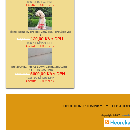
106,61 Kč bez DPH
Ušetříte: 10% z ceny
Hárací kalhotky pro psy Jahůdka - proužek vel.
S
129,00 Kč s DPH
149,00 Kč
106,61 Kč bez DPH
Ušetříte: 13% z ceny
Teplákovina - úplet 100% bavlna 280g/m2 -
ROLE 15 kg/28bm
5600,00 Kč s DPH
6720,00 Kč
4628,10 Kč bez DPH
Ušetříte: 17% z ceny
OBCHODNÍ PODMÍNKY
::
ODSTOUPE
Copyright © 2026
www.de