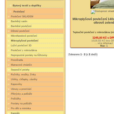
Bytový textil a doplňky
Povlečení
Povlečení SKLADEM
Mikroplyšové povlečení 14
Bavlněný satén
olivově zelen
Bavlněné povlečení
Dětské povlečení
Teploučké povlečení z mikrovlákna (mik
Mikroflanelové povlečení
1245,00 Kč s DP
1028,93 Kč bez D
Mikroplyšové povlečení
... více informací
Ložní povlečení 3D
Max: 1
Povlečení z mikrovlákna
Zobrazeno
1
-
2
(z
2
zboží)
Nepropustné povlaky na lůžkoviny
Prostěradla
Matracové chrániče
Separační potahy
Ručníky, osušky, žínky
Utěrky, chňapky, zástěry
Kapesníky
Ubrusy a prostírání
Přikrývky a polštáře
Polštářky
Povlaky na polštáře
Pro děti a miminka
Kapsáře