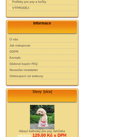
Potřeby pro psy a kočky
VÝPRODEJ
Informace
O nás
Jak nakupovat
GDPR
Kontakt
Dárkový kupón FAQ
Nezasílat newslatter
Odstoupení od smlouvy
Slevy [více]
Hárací kalhotky pro psy Jahůdka
129,00 Kč s DPH
144,00 Kč