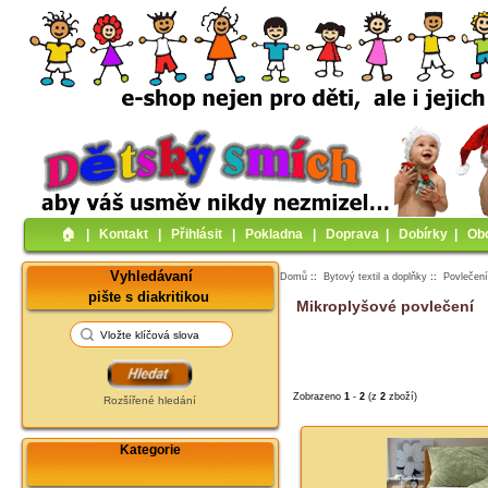
🏠︎
|
Kontakt
|
Přihlásit
|
Pokladna
|
Doprava
|
Dobírky
|
Ob
Vyhledávaní
Domů
::
Bytový textil a doplňky
::
Povlečen
pište s diakritikou
Mikroplyšové povlečení
Zobrazeno
1
-
2
(z
2
zboží)
Rozšířené hledání
Kategorie