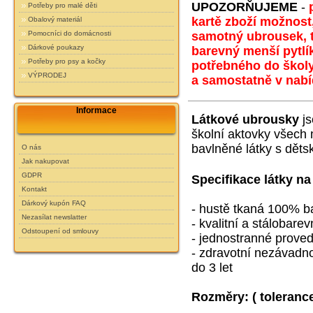
UPOZORŇUJEME
-
Potřeby pro malé děti
kartě zboží možnost,
Obalový materiál
samotný ubrousek, ta
Pomocníci do domácnosti
Dárkové poukazy
barevný menší pytlí
Potřeby pro psy a kočky
potřebného do školy
VÝPRODEJ
a samostatně v nabíd
Informace
Látkové ubrousky
js
školní aktovky všech
bavlněné látky s děts
O nás
Jak nakupovat
GDPR
Specifikace látky na
Kontakt
Dárkový kupón FAQ
- hustě tkaná 100% b
Nezasílat newslatter
- kvalitní a stálobarev
Odstoupení od smlouvy
- jednostranné prove
- zdravotní nezávadnos
do 3 let
Rozměry:
( toleranc