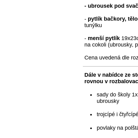
- ubrousek pod sva
-
pytlík bačkory, těl
tunýlku
-
menší pytlík
19x23c
na cokoli (ubrousky, p
Cena uvedená dle roz
Dále v nabídce ze st
rovnou v rozbalovac
sady do školy 1x 
ubrousky
trojcípé i čtyřcíp
povlaky na polšt