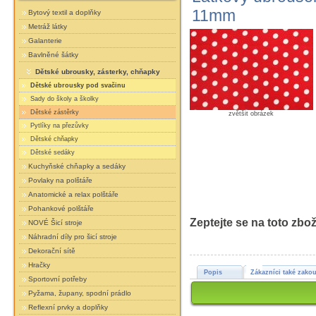
11mm
Bytový textil a doplňky
Metráž látky
Galanterie
Bavlněné šátky
Dětské ubrousky, zásterky, chňapky
Dětské ubrousky pod svačinu
Sady do školy a školky
Dětské zástěrky
zvětšit obrázek
Pytlíky na přezůvky
Dětské chňapky
Dětské sedáky
Kuchyňské chňapky a sedáky
Povlaky na polštáře
Anatomické a relax polštáře
Pohankové polštáře
Zeptejte se na toto zbož
NOVÉ Šicí stroje
Náhradní díly pro šicí stroje
Dekorační sítě
Hračky
Popis
Zákazníci také zakou
Sportovní potřeby
Pyžama, župany, spodní prádlo
Reflexní prvky a doplňky