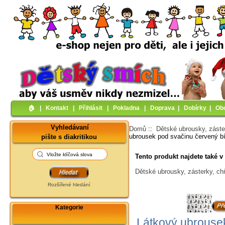
🏠︎
|
Kontakt
|
Přihlásit
|
Pokladna
|
Doprava
|
Dobírky
|
Ob
Vyhledávaní
Domů
::
Dětské ubrousky, záste
ubrousek pod svačinu červený b
pište s diakritikou
Tento produkt najdete také v 
Dětské ubrousky, zásterky, ch
Rozšířené hledání
Kategorie
Látkový ubrousek