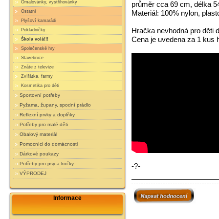
Omalovánky, vystřihovánky
průměr cca 69 cm, délka 5
Ostatní
Materiál: 100% nylon, plast
Plyšoví kamarádi
Hračka nevhodná pro děti do
Pokladničky
Cena je uvedena za 1 kus 
Škola volá!!!
Společenské hry
Stavebnice
Znáte z televize
Zvířátka, farmy
Kosmetika pro děti
Sportovní potřeby
Pyžama, župany, spodní prádlo
Reflexní prvky a doplňky
Potřeby pro malé děti
Obalový materiál
Pomocníci do domácnosti
Dárkové poukazy
Potřeby pro psy a kočky
-?-
VÝPRODEJ
Informace