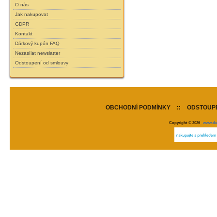
O nás
Jak nakupovat
GDPR
Kontakt
Dárkový kupón FAQ
Nezasílat newslatter
Odstoupení od smlouvy
OBCHODNÍ PODMÍNKY
::
ODSTOUPE
Copyright © 2026
www.de