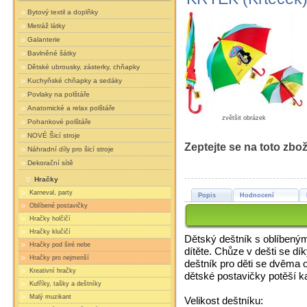
Bytový textil a doplňky
Metráž látky
Galanterie
Bavlněné šátky
Dětské ubrousky, zásterky, chňapky
Kuchyňské chňapky a sedáky
Povlaky na polštáře
Anatomické a relax polštáře
zvětšit obrázek
Pohankové polštáře
NOVÉ Šicí stroje
Zeptejte se na toto zbož
Náhradní díly pro šicí stroje
Dekorační sítě
Hračky
Karneval, party
Popis
Hodnocení
Oblíbené postavičky
Hračky holčičí
Hračky klučičí
Dětský deštník s oblíbený
Hračky pod širé nebe
dítěte. Chůze v dešti se d
Hračky pro nejmenší
deštník pro děti se dvěma 
Kreativní hračky
dětské postavičky potěší ka
Kufříky, tašky a deštníky
Malý muzikant
Velikost deštníku: