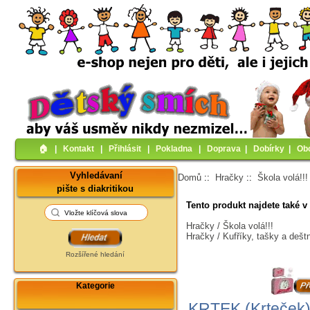
🏠︎
|
Kontakt
|
Přihlásit
|
Pokladna
|
Doprava
|
Dobírky
|
Ob
Vyhledávaní
Domů
::
Hračky
::
Škola volá!!!
pište s diakritikou
Tento produkt najdete také v 
Hračky / Škola volá!!!
Hračky / Kufříky, tašky a dešt
Rozšířené hledání
Kategorie
KRTEK (Krteček)