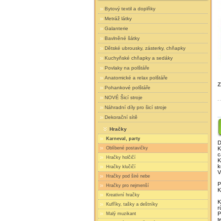
Bytový textil a doplňky
Metráž látky
Galanterie
Bavlněné šátky
Dětské ubrousky, zásterky, chňapky
Kuchyňské chňapky a sedáky
Povlaky na polštáře
Anatomické a relax polštáře
Z
Pohankové polštáře
NOVÉ Šicí stroje
Náhradní díly pro šicí stroje
Dekorační sítě
Hračky
Karneval, party
D
Oblíbené postavičky
K
c
Hračky holčičí
K
k
Hračky klučičí
V
Hračky pod širé nebe
P
Hračky pro nejmenší
K
Kreativní hračky
K
Kufříky, tašky a deštníky
r
P
Malý muzikant
t