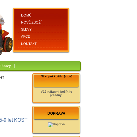
DOMŮ
NOVÉ ZBOŽÍ
SLEVY
AKCE
KONTAKT
mlouvy
|
Nákupní košík [více]
OST
Váš nákupní košík je
prázdný.
DOPRAVA
-9 let KOST