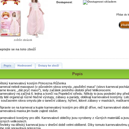
Dostupnost:
Přidat do 
zvětšit obrázek
eptejte se na toto zboží
Popis
Hodnocení
Dotazy ke zboží
Popis
ětský karnevalový kostým Princezna Růženka
arneval neboli masopust (v původním slova smyslu „opuštění masa" (slovo karneval pochází
arne levare, „dát pryč maso"), tedy začátek postního období před Velikonocemi.
arnevalový rej začíná 6. ledna a končí na Popeleční středu. Někdy to jsou poslední dny př
dy lidé organizují různé hlučné výstupy, zábavy a parády, oblékají karnevalové kostýmy. Lid
 současném slova smyslu jde o taneční zábavy, hýření, lidové zábavy v maskách, maškarní 
řipravte se na karneval a kupte karnevalový kostým pro děti již dříve, než karnevalové obdo
arnevalová maska jim bude zajisté slušet.
arnevalové kostýmy pro děti. Karnevalové oblečky jsou vyrobeny z různých materiálů a jso
ůzných velikostech.
řevleky na dětský karneval jsou v dnešní době velmi oblíbené. Díky tomuto karnevalovému
ebe stát opravdová princezna