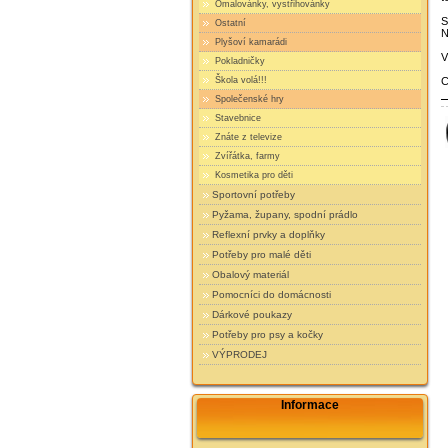
Omalovánky, vystřihovánky
S
Ostatní
N
Plyšoví kamarádi
V
Pokladničky
Škola volá!!!
C
Společenské hry
Stavebnice
Znáte z televize
Zvířátka, farmy
Kosmetika pro děti
Sportovní potřeby
Pyžama, župany, spodní prádlo
Reflexní prvky a doplňky
Potřeby pro malé děti
Obalový materiál
Pomocníci do domácnosti
Dárkové poukazy
Potřeby pro psy a kočky
VÝPRODEJ
Informace