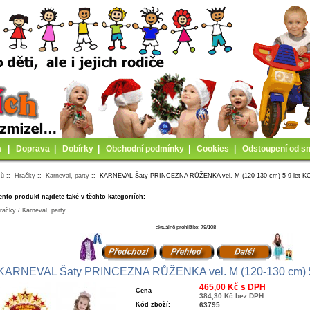
a
|
Doprava
|
Dobírky
|
Obchodní podmínky
|
Cookies
|
Odstoupení od s
mů
::
Hračky
::
Karneval, party
:: KARNEVAL Šaty PRINCEZNA RŮŽENKA vel. M (120-130 cm) 5-9 let K
ento produkt najdete také v těchto kategoriích:
račky / Karneval, party
aktuálně prohlížíte: 79/108
KARNEVAL Šaty PRINCEZNA RŮŽENKA vel. M (120-130 cm) 5
465,00 Kč s DPH
Cena
384,30 Kč bez DPH
Kód zboží:
63795