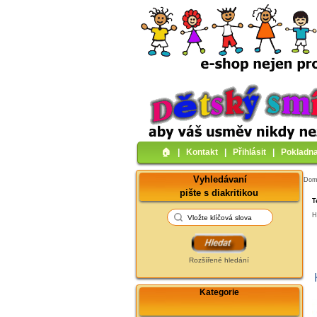
🏠︎
|
Kontakt
|
Přihlásit
|
Pokladn
Vyhledávaní
Do
pište s diakritikou
T
H
Rozšířené hledání
Kategorie