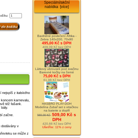
Speciální/akční
nabídka [více]
košíku:
Bavlněné povlečení Afrika -
Zebra 140x200, 70x90
495,00 Kč s DPH
409,09 Kč bez DPH
Látkový ubrousek pod svačinu
Barevné kočky na černé
75,00 Kč s DPH
61,98 Kč bez DPH
 nejspíš z italského
ed koncem karnevalu,
HASBRO PLAY-DOH
ově též fašank.
Modelína Zubař set s vrtačkou
bály.
na baterie a doplň
509,00 Kč s
bí začne.
569,00 Kč
DPH
420,66 Kč bez DPH
u dodávány v
Ušetříte: 11% z ceny
 převleku se může z