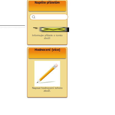
Napište přátelům
Informujte přátele o tomto
zboží
Hodnocení [více]
Napsat hodnocení tohoto
zboží.