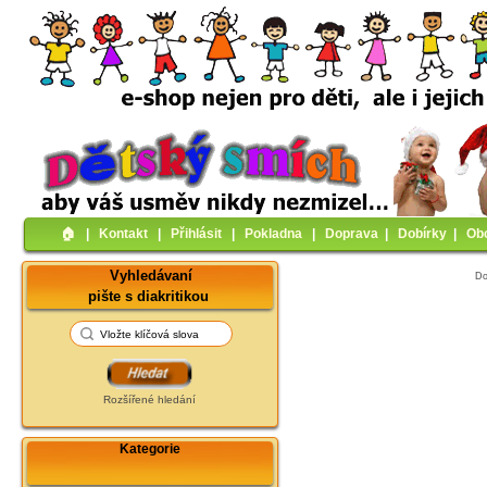
🏠︎
|
Kontakt
|
Přihlásit
|
Pokladna
|
Doprava
|
Dobírky
|
Ob
Vyhledávaní
D
pište s diakritikou
Rozšířené hledání
Kategorie