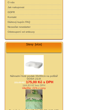
O nás
Jak nakupovat
GDPR
Kontakt
Dárkový kupón FAQ
Nezasílat newslatter
Odstoupení od smlouvy
Slevy [více]
Náhradní froté povlak 33x50cm na polštář
GOSA LILIA
175,00 Kč s DPH
221,00 Kč
144,63 Kč bez DPH
Ušetříte: 21% z ceny