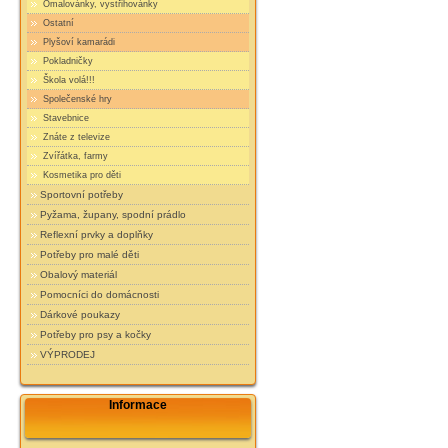
Omalovánky, vystřihovánky
Ostatní
Plyšoví kamarádi
Pokladničky
Škola volá!!!
Společenské hry
Stavebnice
Znáte z televize
Zvířátka, farmy
Kosmetika pro děti
Sportovní potřeby
Pyžama, župany, spodní prádlo
Reflexní prvky a doplňky
Potřeby pro malé děti
Obalový materiál
Pomocníci do domácnosti
Dárkové poukazy
Potřeby pro psy a kočky
VÝPRODEJ
Informace