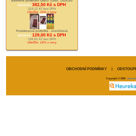
Bavlněné povlečení Dráčci 70x90, 140x195
382,50 Kč s DPH
425,00 Kč
316,12 Kč bez DPH
Ušetříte: 10% z ceny
Protiskluzová podložka - víceúčelová
129,00 Kč s DPH
169,00 Kč
106,61 Kč bez DPH
Ušetříte: 24% z ceny
OBCHODNÍ PODMÍNKY
::
ODSTOUPE
Copyright © 2026
www.de