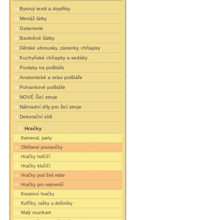
Bytový textil a doplňky
Metráž látky
Galanterie
Bavlněné šátky
Dětské ubrousky, zásterky, chňapky
Kuchyňské chňapky a sedáky
Povlaky na polštáře
Anatomické a relax polštáře
Pohankové polštáře
NOVÉ Šicí stroje
Náhradní díly pro šicí stroje
Dekorační sítě
Hračky
Karneval, party
Oblíbené postavičky
Hračky holčičí
Hračky klučičí
Hračky pod širé nebe
Hračky pro nejmenší
Kreativní hračky
Kufříky, tašky a deštníky
Malý muzikant