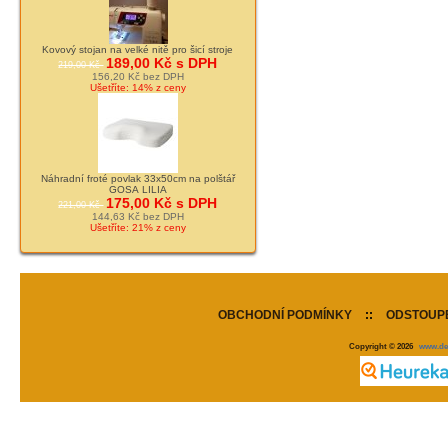
Kovový stojan na velké nitě pro šicí stroje
189,00 Kč s DPH
219,00 Kč
156,20 Kč bez DPH
Ušetříte: 14% z ceny
Náhradní froté povlak 33x50cm na polštář
GOSA LILIA
175,00 Kč s DPH
221,00 Kč
144,63 Kč bez DPH
Ušetříte: 21% z ceny
OBCHODNÍ PODMÍNKY
::
ODSTOUPE
Copyright © 2026
www.de