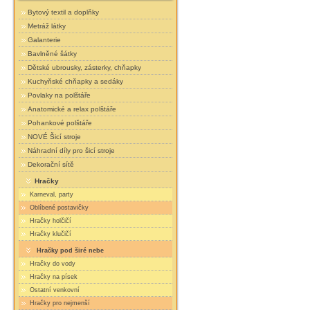
Bytový textil a doplňky
Metráž látky
Galanterie
Bavlněné šátky
Dětské ubrousky, zásterky, chňapky
Kuchyňské chňapky a sedáky
Povlaky na polštáře
Anatomické a relax polštáře
Pohankové polštáře
NOVÉ Šicí stroje
Náhradní díly pro šicí stroje
Dekorační sítě
Hračky
Karneval, party
Oblíbené postavičky
Hračky holčičí
Hračky klučičí
Hračky pod širé nebe
Hračky do vody
Hračky na písek
Ostatní venkovní
Hračky pro nejmenší