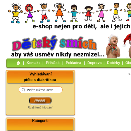
🏠︎
|
Kontakt
|
Přihlásit
|
Pokladna
|
Doprava
|
Dobírky
|
Ob
Vyhledávaní
D
pište s diakritikou
Rozšířené hledání
Kategorie