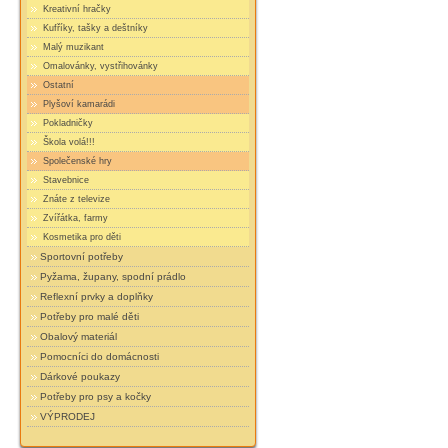
Kreativní hračky
Kufříky, tašky a deštníky
Malý muzikant
Omalovánky, vystřihovánky
Ostatní
Plyšoví kamarádi
Pokladničky
Škola volá!!!
Společenské hry
Stavebnice
Znáte z televize
Zvířátka, farmy
Kosmetika pro děti
Sportovní potřeby
Pyžama, župany, spodní prádlo
Reflexní prvky a doplňky
Potřeby pro malé děti
Obalový materiál
Pomocníci do domácnosti
Dárkové poukazy
Potřeby pro psy a kočky
VÝPRODEJ