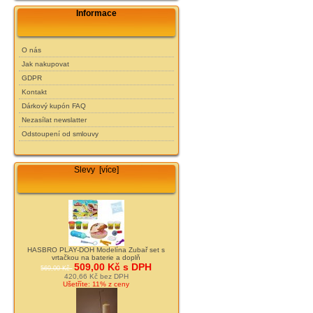
Informace
O nás
Jak nakupovat
GDPR
Kontakt
Dárkový kupón FAQ
Nezasílat newslatter
Odstoupení od smlouvy
Slevy [více]
HASBRO PLAY-DOH Modelína Zubař set s
vrtačkou na baterie a doplň
509,00 Kč s DPH
569,00 Kč
420,66 Kč bez DPH
Ušetříte: 11% z ceny