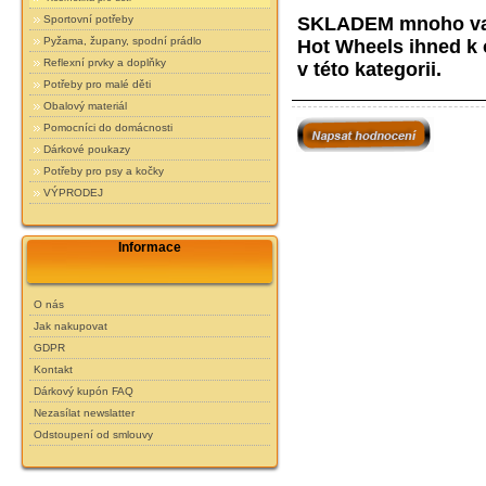
SKLADEM mnoho var
Sportovní potřeby
Pyžama, župany, spodní prádlo
Hot Wheels ihned k 
Reflexní prvky a doplňky
v této kategorii.
Potřeby pro malé děti
Obalový materiál
Pomocníci do domácnosti
Dárkové poukazy
Potřeby pro psy a kočky
VÝPRODEJ
Informace
O nás
Jak nakupovat
GDPR
Kontakt
Dárkový kupón FAQ
Nezasílat newslatter
Odstoupení od smlouvy