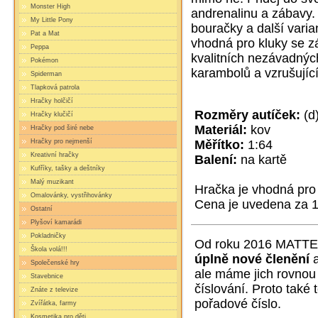
Monster High
andrenalinu a zábavy. 
My Little Pony
bouračky a další varia
Pat a Mat
vhodná pro kluky se zá
Peppa
kvalitních nezávadných
Pokémon
karambolů a vzrušujíc
Spiderman
Tlapková patrola
Hračky holčičí
Rozměry autíček:
(d
Hračky klučičí
Materiál:
kov
Hračky pod širé nebe
Měřítko:
1:64
Hračky pro nejmenší
Kreativní hračky
Balení:
na kartě
Kufříky, tašky a deštníky
Malý muzikant
Hračka je vhodná pro 
Omalovánky, vystřihovánky
Cena je uvedena za 1
Ostatní
Plyšoví kamarádi
Pokladničky
Od roku 2016
MATT
Škola volá!!!
úplně nové členění
Společenské hry
ale máme jich rovnou
Stavebnice
číslování. Proto také
Znáte z televize
pořadové číslo.
Zvířátka, farmy
Kosmetika pro děti