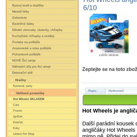
Bytový textil a doplňky
6/10
Metráž látky
Galanterie
Bavlněné šátky
Dětské ubrousky, zásterky, chňapky
Kuchyňské chňapky a sedáky
Povlaky na polštáře
Anatomické a relax polštáře
Pohankové polštáře
zvětšit obrázek
NOVÉ Šicí stroje
Náhradní díly pro šicí stroje
Zeptejte se na toto zbož
Dekorační sítě
Hračky
Karneval, party
Popis
Hodnocení
Oblíbené postavičky
Hot Wheels SKLADEM
Cars
Hot Wheels je anglič
Frozen
Igráček
Další parádní kousek d
Krteček
Kuky
angličáky Hot Wheels 
Littlest Pet Shop
mimo ně. Přidej do své 