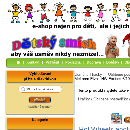
🏠︎
|
Kontakt
|
Přihlásit
|
Pokladna
|
Doprava
|
Dobírky
|
Ob
Vyhledávaní
Domů
::
Hračky
::
Oblíbené pos
McLaren Elva - HW Exotics 6/10
pište s diakritikou
Tento produkt najdete také v 
Hračky / Oblíbené postavičk
Rozšířené hledání
Kategorie
Hot Wheels angl