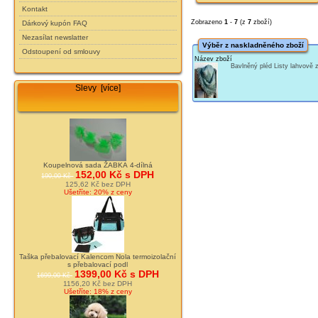
Kontakt
Zobrazeno
1
-
7
(z
7
zboží)
Dárkový kupón FAQ
Nezasílat newslatter
Výběr z naskladněného zboží
Odstoupení od smlouvy
Název zboží
Bavlněný pléd Listy lahvově
Slevy [více]
Koupelnová sada ŽABKA 4-dílná
152,00 Kč s DPH
190,00 Kč
125,62 Kč bez DPH
Ušetříte: 20% z ceny
Taška přebalovací Kalencom Nola termoizolační
s přebalovací podl
1399,00 Kč s DPH
1699,00 Kč
1156,20 Kč bez DPH
Ušetříte: 18% z ceny