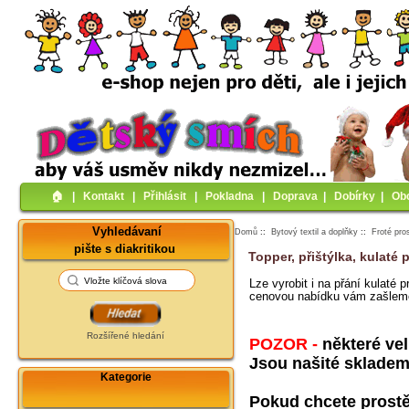
🏠︎
|
Kontakt
|
Přihlásit
|
Pokladna
|
Doprava
|
Dobírky
|
Ob
Vyhledávaní
Domů
::
Bytový textil a doplňky
::
Froté pro
pište s diakritikou
Topper, přištýlka, kulaté 
Lze vyrobit i na přání kulaté 
cenovou nabídku vám zašlem
Rozšířené hledání
POZOR -
některé ve
Jsou našité skladem 
Kategorie
Pokud chcete prostěr