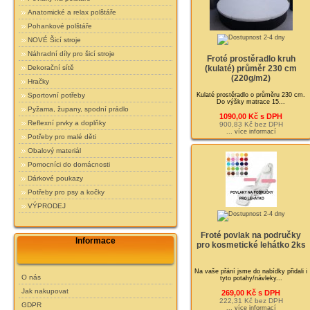
Anatomické a relax polštáře
Pohankové polštáře
NOVÉ Šicí stroje
Náhradní díly pro šicí stroje
Froté prostěradlo kruh
Dekorační sítě
(kulaté) průměr 230 cm
(220g/m2)
Hračky
Sportovní potřeby
Kulaté prostěradlo o průměru 230 cm.
Do výšky matrace 15...
Pyžama, župany, spodní prádlo
1090,00 Kč s DPH
Reflexní prvky a doplňky
900,83 Kč bez DPH
... více informací
Potřeby pro malé děti
Obalový materiál
Pomocníci do domácnosti
Dárkové poukazy
Potřeby pro psy a kočky
VÝPRODEJ
Froté povlak na područky
Informace
pro kosmetické lehátko 2ks
Na vaše přání jsme do nabídky přidali i
O nás
tyto potahy/návleky...
Jak nakupovat
269,00 Kč s DPH
222,31 Kč bez DPH
GDPR
... více informací