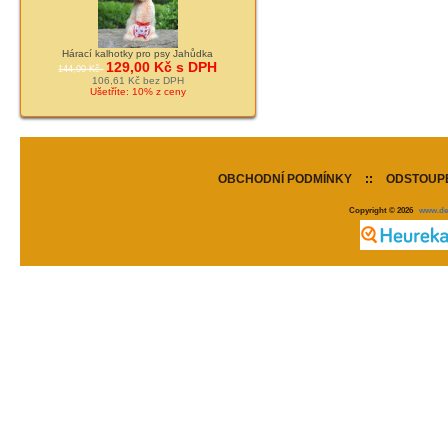
Hárací kalhotky pro psy Jahůdka
129,00 Kč s DPH
144,00 Kč
106,61 Kč bez DPH
Ušetříte: 10% z ceny
OBCHODNÍ PODMÍNKY
::
ODSTOUPE
Copyright © 2026
www.de