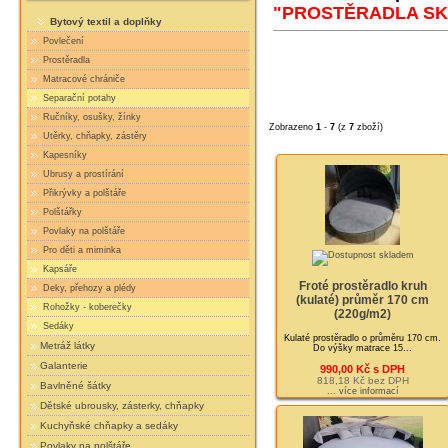
"PROSTĚRADLA S
Bytový textil a doplňky
Povlečení
Prostěradla
Matracové chrániče
Separační potahy
Ručníky, osušky, žínky
Zobrazeno
1
-
7
(z
7
zboží)
Utěrky, chňapky, zástěry
Kapesníky
Ubrusy a prostírání
Přikrývky a polštáře
Polštářky
Povlaky na polštáře
Pro děti a miminka
Kapsáře
Froté prostěradlo kruh
Deky, přehozy a plédy
(kulaté) průměr 170 cm
Rohožky - koberečky
(220g/m2)
Sedáky
Kulaté prostěradlo o průměru 170 cm.
Metráž látky
Do výšky matrace 15...
Galanterie
990,00 Kč s DPH
818,18 Kč bez DPH
Bavlněné šátky
... více informací
Dětské ubrousky, zásterky, chňapky
Kuchyňské chňapky a sedáky
Povlaky na polštáře